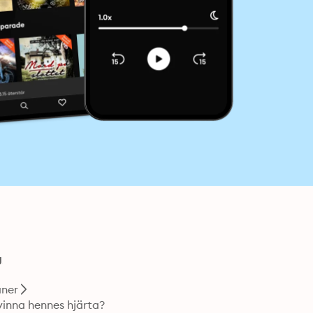
g
ner
 vinna hennes hjärta?