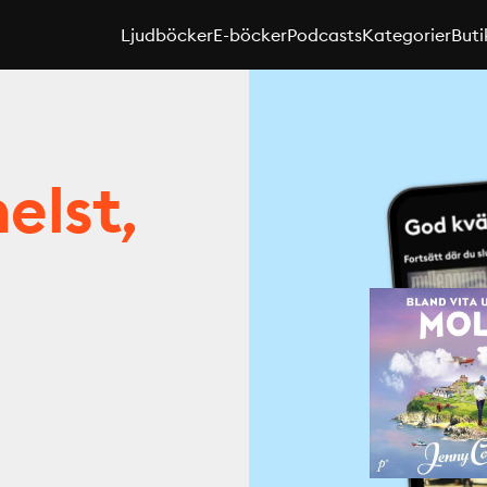
Ljudböcker
E-böcker
Podcasts
Kategorier
Buti
elst,