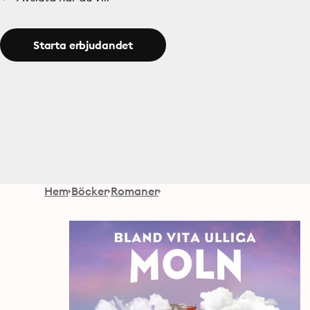
Starta erbjudandet
Hem
Böcker
Romaner