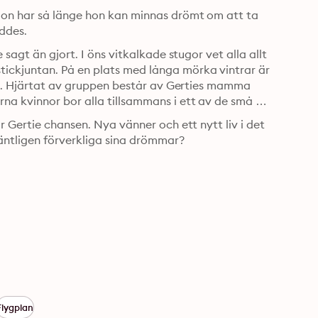
Hon har så länge hon kan minnas drömt om att ta 
öddes.
sagt än gjort. I öns vitkalkade stugor vet alla allt 
ckjuntan. På en plats med långa mörka vintrar är 
het. Hjärtat av gruppen består av Gerties mamma 
a kvinnor bor alla tillsammans i ett av de små 
 Gertie chansen. Nya vänner och ett nytt liv i det 
 äntligen förverkliga sina drömmar?
Flygplan