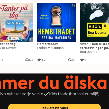
ter på tåg
Hembiträdet
Vitön. : Den frist
sika Devert
Freida McFadden
fortsättningen på
Expeditionen
Bea Uusma
.4
4.2
4.5
mer du älska 
siva nyheter varje vecka
Kids Mode (barnsäker miljö)
Populäraste valet