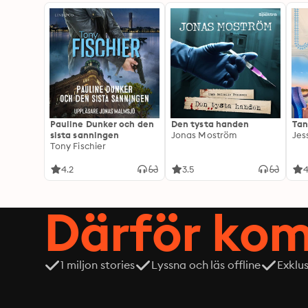
Pauline Dunker och den
Den tysta handen
Tan
sista sanningen
Jonas Moström
Jes
Tony Fischier
4.2
3.5
4
Därför kom
1 miljon stories
Lyssna och läs offline
Exklu