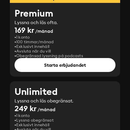
Premium
Lyssna och läs ofta.
169 kr
/månad
1 konto
100 timmar/månad
Exklusivt innehåll
Avsluta när du vill
Obegränsad lyssning på podcasts
Starta erbjudandet
Unlimited
Lyssna och läs obegränsat.
249 kr
/månad
1 konto
Lyssna obegränsat
Exklusivt innehåll
Avsluta när du vill