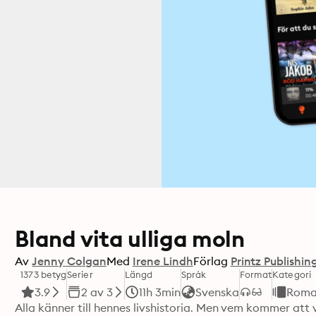
Bland vita ulliga moln
Av
Jenny Colgan
Med
Irene Lindh
Förlag
Printz Publishin
1373 betyg
Serier
Längd
Språk
Format
Kategori
3.9
2 av 3
11h 3min
Svenska
Roma
Alla känner till hennes livshistoria. Men vem kommer att