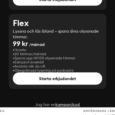
Flex
Lyssna och läs ibland – spara dina olyssnade
timmar.
99 kr
/månad
1 konto
20 timmar/månad
Spara upp till 100 olyssnade timmar
Exklusivt innehåll
Avsluta när du vill
Obegränsad lyssning på podcasts
Starta erbjudandet
Jag har en
kampanjkod
SKA
ANVÄNDBARA LÄN