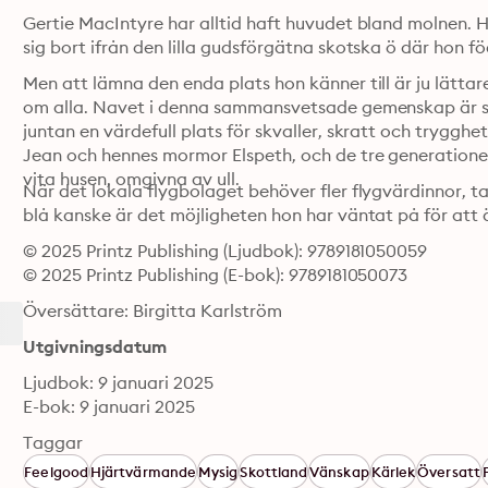
Gertie MacIntyre har alltid haft huvudet bland molnen. 
sig bort ifrån den lilla gudsförgätna skotska ö där hon f
Men att lämna den enda plats hon känner till är ju lättare 
om alla. Navet i denna sammansvetsade gemenskap är sti
juntan en värdefull plats för skvaller, skratt och trygg
Jean och hennes mormor Elspeth, och de tre generationern
vita husen, omgivna av ull.
När det lokala flygbolaget behöver fler flygvärdinnor, tar
blå kanske är det möjligheten hon har väntat på för att
© 2025 Printz Publishing (Ljudbok): 9789181050059
© 2025 Printz Publishing (E-bok): 9789181050073
Översättare: Birgitta Karlström
Utgivningsdatum
Ljudbok: 9 januari 2025
E-bok: 9 januari 2025
Taggar
Feelgood
Hjärtvärmande
Mysig
Skottland
Vänskap
Kärlek
Översatt