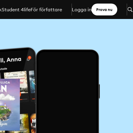
k
Student 4life
För författare
Logga in
Prova nu