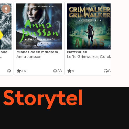
ående
Minnet av en mardröm
Nattkullen
Skugg
Anna Jansson
Leffe Grimwalker, Caroline Grimwalker
Anki 
3.6
4
4.3
Storytel