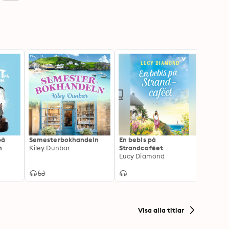
på
Semesterbokhandeln
En bebis på
Allt 
n
Kiley Dunbar
Strandcaféet
Lucy 
Lucy Diamond
Visa alla titlar