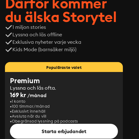
Därför kommer
du älska Storytel
1 miljon stories
Lyssna och läs offline
Exklusiva nyheter varje vecka
Kids Mode (barnsäker miljö)
Populäraste valet
Premium
Lyssna och läs ofta.
169 kr
/månad
1 konto
100 timmar/månad
Exklusivt innehåll
Avsluta när du vill
Obegränsad lyssning på podcasts
Starta erbjudandet