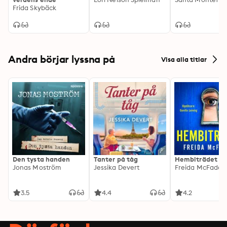
Frida Skybäck
Andra börjar lyssna på
Visa alla titlar
Den tysta handen
Tanter på tåg
Hembiträdet
Jonas Moström
Jessika Devert
Freida McFadde
3.5
4.4
4.2