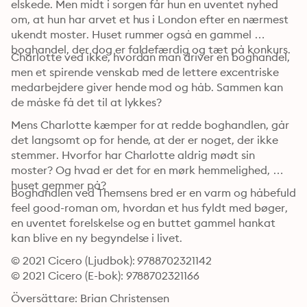
elskede. Men midt i sorgen får hun en uventet nyhed 
om, at hun har arvet et hus i London efter en nærmest 
ukendt moster. Huset rummer også en gammel 
boghandel, der dog er faldefærdig og tæt på konkurs.
Charlotte ved ikke, hvordan man driver en boghandel, 
men et spirende venskab med de lettere excentriske 
medarbejdere giver hende mod og håb. Sammen kan 
de måske få det til at lykkes?
Mens Charlotte kæmper for at redde boghandlen, går 
det langsomt op for hende, at der er noget, der ikke 
stemmer. Hvorfor har Charlotte aldrig mødt sin 
moster? Og hvad er det for en mørk hemmelighed, 
huset gemmer på?
Boghandlen ved Themsens bred er en varm og håbefuld 
feel good-roman om, hvordan et hus fyldt med bøger, 
en uventet forelskelse og en buttet gammel hankat 
kan blive en ny begyndelse i livet.
© 2021 Cicero (Ljudbok): 9788702321142
© 2021 Cicero (E-bok): 9788702321166
Översättare: Brian Christensen