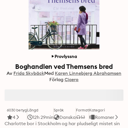
Provlyssna
Boghandlen ved Themsens bred
Av
Frida Skybäck
Med
Karen Linnebjerg Abrahamsen
Förlag
Cicero
6030 betyg
Längd
Språk
Format
Kategori
4
12h 29min
Danska
Romaner
Charlotte bor i Stockholm og har pludseligt mistet sin 