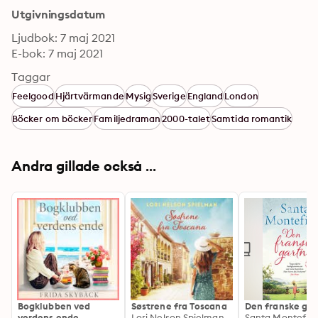
Utgivningsdatum
Ljudbok: 7 maj 2021
E-bok: 7 maj 2021
Taggar
Feelgood
Hjärtvärmande
Mysig
Sverige
England
London
Böcker om böcker
Familjedraman
2000-talet
Samtida romantik
Andra gillade också ...
Bogklubben ved
Søstrene fra Toscana
Den franske gar
verdens ende
Lori Nelson Spielman
Santa Montefio