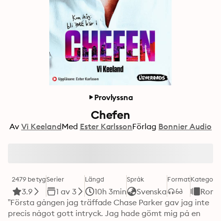
Provlyssna
Chefen
Av
Vi Keeland
Med
Ester Karlsson
Förlag
Bonnier Audio
2479 betyg
Serier
Längd
Språk
Format
Kategori
3.9
1 av 3
10h 3min
Svenska
Roma
”Första gången jag träffade Chase Parker gav jag inte 
precis något gott intryck. Jag hade gömt mig på en 