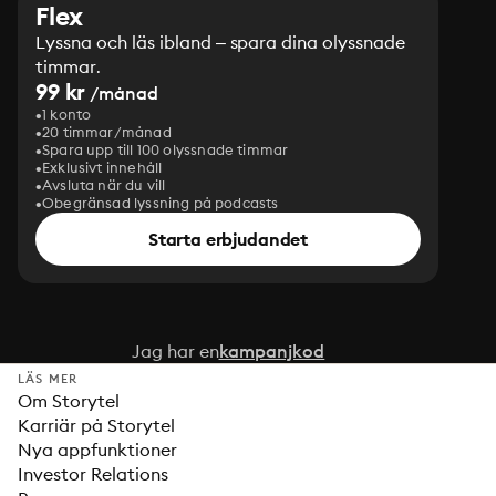
Flex
Lyssna och läs ibland – spara dina olyssnade
timmar.
99 kr
/månad
1 konto
20 timmar/månad
Spara upp till 100 olyssnade timmar
Exklusivt innehåll
Avsluta när du vill
Obegränsad lyssning på podcasts
Starta erbjudandet
Jag har en
kampanjkod
LÄS MER
Om Storytel
Karriär på Storytel
Nya appfunktioner
Investor Relations