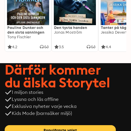
Pauline Dunker och
Den tysta handen
Tanter på tåg
den sista sanningen
Jonas Moström
Jessika Devert
Tony Fischier
4.2
3.5
4.4
Därför kommer
du älska Storytel
1 miljon stories
Lyssna och läs offline
Exklusiva nyheter varje vecka
Kids Mode (barnsäker miljö)
Populäraste valet