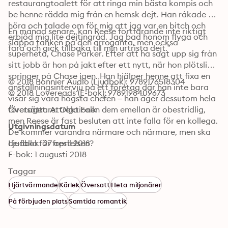
restaurangtoalett för att ringa min bästa kompis och 
be henne rädda mig från en hemsk dejt. Han råkade 
höra och talade om för mig att jag var en bitch och 
En månad senare, kan Reese fortfarande inte riktigt 
erbjöd mig lite dejtingråd. Jag bad honom flyga och 
släppa tanken på den arroganta, men också 
fara och gick tillbaka till min urtrista dejt.”
superheta, Chase Parker. Efter att ha sagt upp sig från 
sitt jobb är hon på jakt efter ett nytt, när hon plötsligt 
springer på Chase igen. Han hjälper henne att fixa en 
© 2018 Bonnier Audio (Ljudbok): 9789176518304
anställningsintervju på ett företag där han inte bara 
© 2018 Lovereads (E-bok): 9789198409673
visar sig vara högsta chefen – han äger dessutom hela 
företaget. Attraktionen dem emellan är obestridlig, 
Översättare: Olga Falk
men Reese är fast besluten att inte falla för en kollega. 
Utgivningsdatum
De kommer varandra närmare och närmare, men ska 
de falla för frestelsen?
Ljudbok: 27 april 2018
E-bok: 1 augusti 2018
Taggar
Hjärtvärmande
Kärlek
Översatt
Heta miljonärer
På förbjuden plats
Samtida romantik