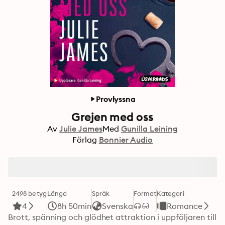
Provlyssna
Grejen med oss
Av
Julie James
Med
Gunilla Leining
Förlag
Bonnier Audio
2498 betyg
Längd
Språk
Format
Kategori
4
8h 50min
Svenska
Romance
Brott, spänning och glödhet attraktion i uppföljaren till 