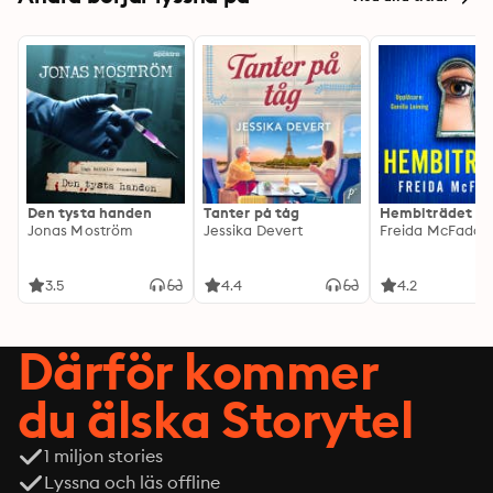
Den tysta handen
Tanter på tåg
Hembiträdet
Jonas Moström
Jessika Devert
Freida McFadde
3.5
4.4
4.2
Därför kommer
du älska Storytel
1 miljon stories
Lyssna och läs offline