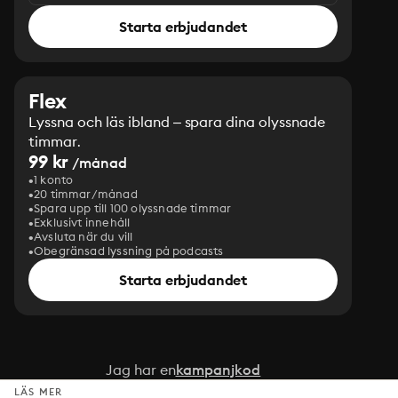
Starta erbjudandet
Flex
Lyssna och läs ibland – spara dina olyssnade
timmar.
99 kr
/månad
1 konto
20 timmar/månad
Spara upp till 100 olyssnade timmar
Exklusivt innehåll
Avsluta när du vill
Obegränsad lyssning på podcasts
Starta erbjudandet
Jag har en
kampanjkod
LÄS MER