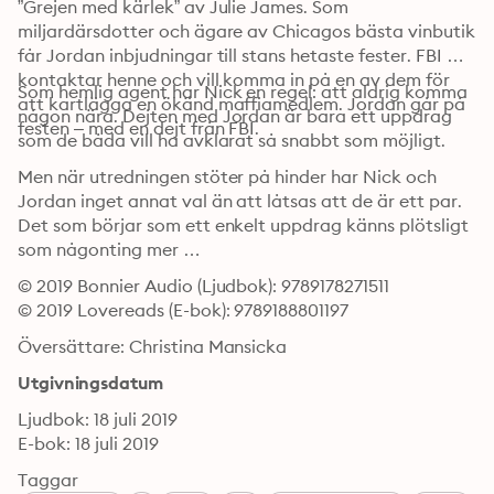
”Grejen med kärlek” av Julie James. Som 
miljardärsdotter och ägare av Chicagos bästa vinbutik 
får Jordan inbjudningar till stans hetaste fester. FBI 
kontaktar henne och vill komma in på en av dem för 
Som hemlig agent har Nick en regel: att aldrig komma 
att kartlägga en ökänd maffiamedlem. Jordan går på 
någon nära. Dejten med Jordan är bara ett uppdrag 
festen – med en dejt från FBI.
som de båda vill ha avklarat så snabbt som möjligt.
Men när utredningen stöter på hinder har Nick och 
Jordan inget annat val än att låtsas att de är ett par. 
Det som börjar som ett enkelt uppdrag känns plötsligt 
som någonting mer …
© 2019 Bonnier Audio (Ljudbok): 9789178271511
© 2019 Lovereads (E-bok): 9789188801197
Översättare: Christina Mansicka
Utgivningsdatum
Ljudbok: 18 juli 2019
E-bok: 18 juli 2019
Taggar