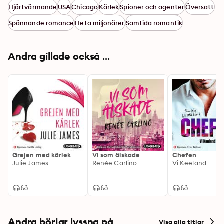
Hjärtvärmande
USA
Chicago
Kärlek
Spioner och agenter
Översatt
Spännande romance
Heta miljonärer
Samtida romantik
Andra gillade också ...
Grejen med kärlek
Vi som älskade
Chefen
Julie James
Renée Carlino
Vi Keeland
Andra börjar lyssna på
Visa alla titlar