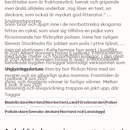
berättelse som är fruktansvärd, hemsk och gripande 
men ändå alldeles underbar. Jag läser en text, en 
deckare, som också är mycket god litteratur." 
Smålandsposten
Snön tinar och djupt inne i de norrbottniska skogarna 
hittas en cykel, som visar sig tillhöra en pojke vars 
försvinnande har förbryllat polisen. Irene har nyligen 
lämnat Stockholm för jobbet som polis i yttre tjänst, 
men på stationen i Kalix hamnar hon snart i konflikt 
© 2021 Albert Bonniers förlag (Ljudbok): 9789100189310
med både chefer och fördomsfulla kollegor. I den glest 
© 2021 Albert Bonniers förlag (E-bok): 9789100185848
befolkade bygden försiggår samtidigt verksamhet som 
undgår lagen. I en liten by bor flickan Nina med sin 
Utgivningsdatum
moster och sin allvarligt sjuka mamma. Framtiden är 
Ljudbok: 8 juni 2021
oviss, och mosterns vänner är farliga vänner. Mellan 
E-bok: 8 juni 2021
islossning och lövsprickning trappas en jakt upp, där 
människors sanna väsen ska träda i dagen.
Taggar
Bladvändare
Norrland
Norrbotten
Luleå
Försvinnanden
Poliser
Polisdeckare
Svenska deckare
Norrland noir
Landsbygd