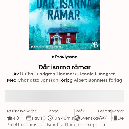
Provlyssna
Där isarna råmar
Av
Ulrika Lundgren Lindmark
Jennie Lundgren
Med
Charlotta Jonsson
Förlag
Albert Bonniers förlag
1358 betyg
Serier
Längd
Språk
Format
Kategori
4
1 av 1
10h 46min
Svenska
Deck
"På ett närmast stillsamt sätt målar de upp en 