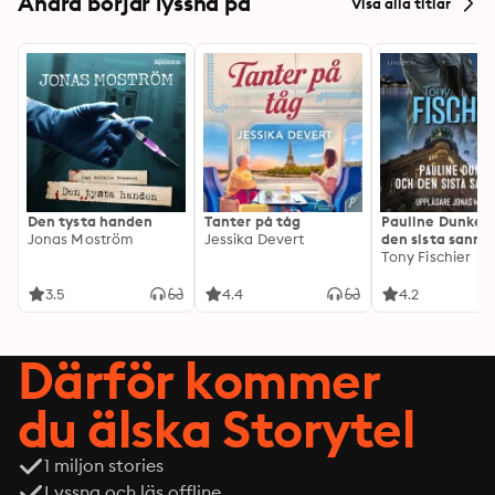
Andra börjar lyssna på
Visa alla titlar
Den tysta handen
Tanter på tåg
Pauline Dunker 
Jonas Moström
Jessika Devert
den sista sanni
Tony Fischier
3.5
4.4
4.2
Därför kommer
du älska Storytel
1 miljon stories
Lyssna och läs offline