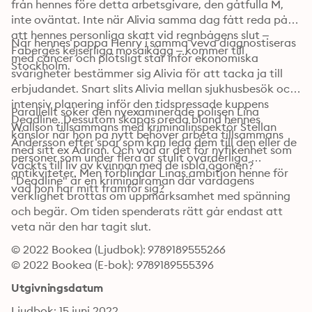
från hennes före detta arbetsgivare, den gåtfulla M, 
inte oväntat. Inte när Alivia samma dag fått reda på 
att hennes personliga skatt vid regnbågens slut – 
När hennes pappa Henry i samma veva diagnostiseras 
Fabergés kejserliga mosaikägg – kommer till 
med cancer och plötsligt står inför ekonomiska 
Stockholm. 
svårigheter bestämmer sig Alivia för att tacka ja till 
erbjudandet. Snart slits Alivia mellan sjukhusbesök och 
intensiv planering inför den tidspressade kuppens 
Parallellt söker den nyexaminerade polisen Lina 
Deadline. Dessutom skapas oreda bland hennes 
Wallson tillsammans med kriminalinspektör Stellan 
känslor när hon på nytt behöver arbeta tillsammans 
Andersson efter spår som kan leda dem till den eller de 
med sitt ex Adrian. Och vad är det för nyfikenhet som 
personer som under flera år stulit ovärderliga 
väckts till liv av kvinnan med de isblå ögonen?
antikviteter. Men förblindar Linas ambition henne för 
"Deadline" är en kriminalroman där vardagens 
vad hon har mitt framför sig?
verklighet brottas om uppmärksamhet med spänning 
och begär. Om tiden spenderats rätt går endast att 
veta när den har tagit slut.
© 2022 Bookea (Ljudbok): 9789189555266
© 2022 Bookea (E-bok): 9789189555396
Utgivningsdatum
Ljudbok: 15 juni 2022