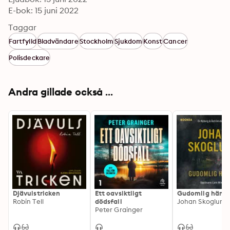
E-bok: 15 juni 2022
Taggar
Fartfylld
Bladvändare
Stockholm
Sjukdom
Konst
Cancer
Polisdeckare
Andra gillade också ...
Djävulstricken
Ett oavsiktligt
Gudomlig hämn
Robin Tell
dödsfall
Johan Skoglund
Peter Grainger