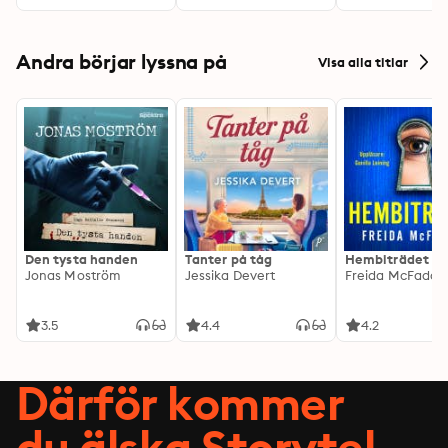
Andra börjar lyssna på
Visa alla titlar
Den tysta handen
Tanter på tåg
Hembiträdet
Jonas Moström
Jessika Devert
Freida McFadde
3.5
4.4
4.2
Därför kommer
du älska Storytel