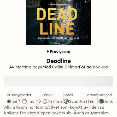
Provlyssna
Deadline
Av
Martina Royy
Med
Callin Delmar
Förlag
Bookea
180 betyg
Serier
Längd
Språk
Format
Kategori
3.6
1 av 2
7h 18min
Svenska
Decka
Alivia Krans har lämnat livet som konsttjuv i den så 
kallade Projektgruppen bakom sig. Ändå är samtalet 