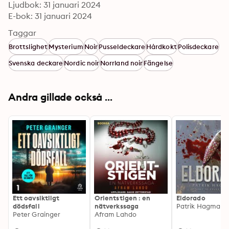
Ljudbok: 31 januari 2024
E-bok: 31 januari 2024
Taggar
Brottslighet
Mysterium
Noir
Pusseldeckare
Hårdkokt
Polisdeckare
Svenska deckare
Nordic noir
Norrland noir
Fängelse
Andra gillade också ...
Ett oavsiktligt
Orientstigen : en
Eldorado
dödsfall
nätverkssaga
Patrik Hagman
Peter Grainger
Afram Lahdo