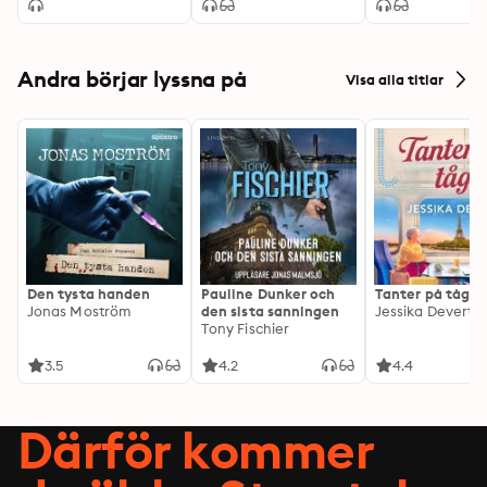
Andra börjar lyssna på
Visa alla titlar
Den tysta handen
Pauline Dunker och
Tanter på tåg
Jonas Moström
den sista sanningen
Jessika Devert
Tony Fischier
3.5
4.2
4.4
Därför kommer