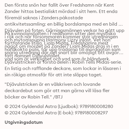
Den första snön har fallit över Fredshamn när Kent 
Zander hittas bestialiskt mördad i sitt hem. Ett enda 
föremål saknas i Zanders påkostade 
antikvitetssamling: en billig bordslampa med en bild av 
Djävulen på foten. Gärningsmännen verkar ha gått upp 
På kvinnoanstalten i Fredshamn sitter den mystiska 
i rök och när försommaren kommer står utredningen 
och mytomspunna Harmony Lizzy inlåst. Vet hon 
fortfarande stilla. Liam Midas, Fredshamns mest 
något om mordet på Zander? Liam Midas dras in i en 
hårdkokta polis, tar upp trådarna till mordgåtan som 
snårig utredning där det snart blir omöjligt att avgöra 
fått namnet Djävulsfallet.
vad som är verklighet och vad som är bländverk. 
Djävulstricken är första delen i Robin Tells Midas-serie. 
En listig och rafflande deckare, som lockar in läsaren i 
sin rökiga atmosfär för att inte släppa taget.
"Djävulstricken är en välskriven och lovande 
deckardebut som gör att man gärna vill läsa fler 
böcker av Robin Tell." /BTJ
© 2024 Gyldendal Astra (Ljudbok): 9789180008280
© 2024 Gyldendal Astra (E-bok): 9789180008297
Utgivningsdatum