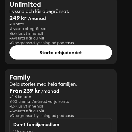
Unlimited
Lyssna och läs obegränsat.
249 kr
/månad
1 konto
Lyssna obegränsat
Exklusivt innehåll
Avsluta när du vill
Obegränsad lyssning på podcasts
Starta erbjudandet
Family
Dela stories med hela familjen.
Från 239 kr
/månad
2-6 konton
100 timmar/månad varje konto
Exklusivt innehåll
Avsluta när du vill
Obegränsad lyssning på podcasts
Du + 1 familjemedlem
2 konton