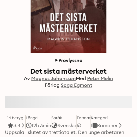
Provlyssna
Det sista mästerverket
Av
Magnus Johansson
Med
Peter Melin
Förlag
Saga Egmont
14 betyg
Längd
Språk
Format
Kategori
3.4
12h 3min
Svenska
Romaner
Uppsala i slutet av trettiotalet. Den unge arbetaren 