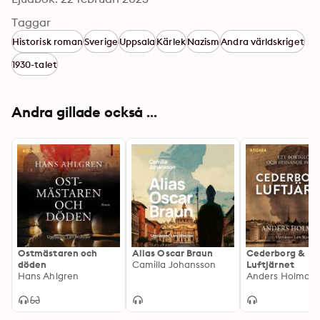
Taggar
Historisk roman
Sverige
Uppsala
Kärlek
Nazism
Andra världskriget
1930-talet
Andra gillade också ...
Ostmästaren och
Alias Oscar Braun
Cederborg &
döden
Camilla Johansson
Luftjärnet
Hans Ahlgren
Anders Holmqvi