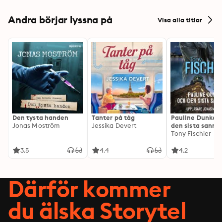
Andra börjar lyssna på
Visa alla titlar
Den tysta handen
Tanter på tåg
Pauline Dunker 
Jonas Moström
Jessika Devert
den sista sanni
Tony Fischier
3.5
4.4
4.2
Därför kommer
du älska Storytel