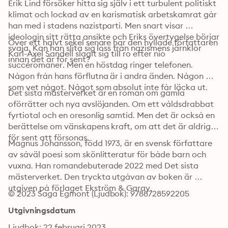
Erik Lind försöker hitta sig själv i ett turbulent politiskt 
klimat och lockad av en karismatisk arbetskamrat går 
han med i stadens nazistparti. Men snart visar 
ideologin sitt rätta ansikte och Eriks övertygelse börjar 
Över ett halvt sekel senare har den hyllade författaren 
svaja. Kan han slita sig loss från nazismens järnklor 
Karl-Axel Sandell slagit sig till ro efter nio 
innan det är för sent?
succéromaner. Men en höstdag ringer telefonen. 
Någon från hans förflutna är i andra änden. Någon 
som vet något. Något som absolut inte får läcka ut. 
Det sista mästerverket är en roman om gamla 
oförrätter och nya avslöjanden. Om ett våldsdrabbat 
fyrtiotal och en oresonlig samtid. Men det är också en 
berättelse om vänskapens kraft, om att det är aldrig 
för sent att försonas. 
Magnus Johansson, född 1973, är en svensk författare 
av såväl poesi som skönlitteratur för både barn och 
vuxna. Han romandebuterade 2022 med Det sista 
mästerverket. Den tryckta utgåvan av boken är 
utgiven på förlaget Ekström & Garay.
© 2023 Saga Egmont (Ljudbok): 9788728592205
Utgivningsdatum
Ljudbok: 22 februari 2023