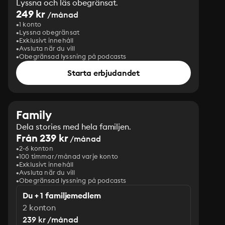
Lyssna och läs obegränsat.
249 kr
/månad
1 konto
Lyssna obegränsat
Exklusivt innehåll
Avsluta när du vill
Obegränsad lyssning på podcasts
Starta erbjudandet
Family
Dela stories med hela familjen.
Från 239 kr
/månad
2-6 konton
100 timmar/månad varje konto
Exklusivt innehåll
Avsluta när du vill
Obegränsad lyssning på podcasts
Du + 1 familjemedlem
2 konton
239 kr /månad