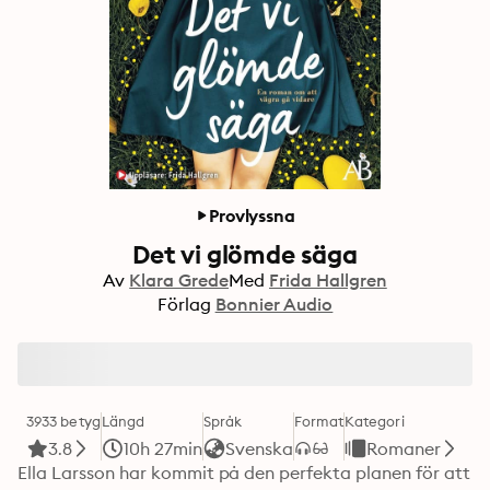
Provlyssna
Det vi glömde säga
Av
Klara Grede
Med
Frida Hallgren
Förlag
Bonnier Audio
3933 betyg
Längd
Språk
Format
Kategori
3.8
10h 27min
Svenska
Romaner
Ella Larsson har kommit på den perfekta planen för att 