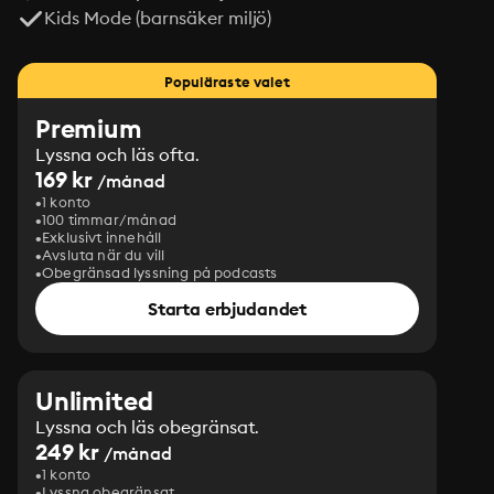
Kids Mode (barnsäker miljö)
Populäraste valet
Premium
Lyssna och läs ofta.
169 kr
/månad
1 konto
100 timmar/månad
Exklusivt innehåll
Avsluta när du vill
Obegränsad lyssning på podcasts
Starta erbjudandet
Unlimited
Lyssna och läs obegränsat.
249 kr
/månad
1 konto
Lyssna obegränsat