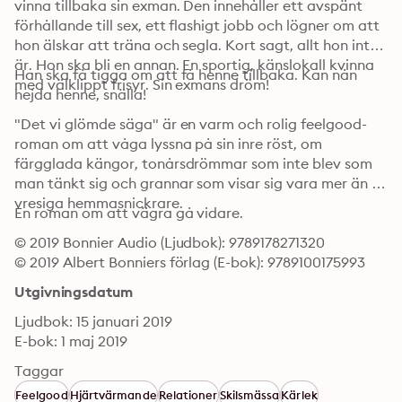
vinna tillbaka sin exman. Den innehåller ett avspänt 
förhållande till sex, ett flashigt jobb och lögner om att 
hon älskar att träna och segla. Kort sagt, allt hon inte 
är. Hon ska bli en annan. En sportig, känslokall kvinna 
Han ska få tigga om att få henne tillbaka. Kan nån 
med välklippt frisyr. Sin exmans dröm!
hejda henne, snälla!
"Det vi glömde säga" är en varm och rolig feelgood-
roman om att våga lyssna på sin inre röst, om 
färgglada kängor, tonårsdrömmar som inte blev som 
man tänkt sig och grannar som visar sig vara mer än 
vresiga hemmasnickrare.
En roman om att vägra gå vidare.
© 2019 Bonnier Audio (Ljudbok): 9789178271320
© 2019 Albert Bonniers förlag (E-bok): 9789100175993
Utgivningsdatum
Ljudbok: 15 januari 2019
E-bok: 1 maj 2019
Taggar
Feelgood
Hjärtvärmande
Relationer
Skilsmässa
Kärlek