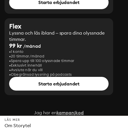
Starta erbjudandet
Flex
Lyssna och läs ibland – spara dina olyssnade
timmar.
99 kr
/månad
1 konto
20 timmar/månad
Spara upp till 100 olyssnade timmar
Exklusivt innehåll
Avsluta när du vill
Obegränsad lyssning på podcasts
Starta erbjudandet
Jag har en
kampanjkod
LÄS MER
Om Storytel