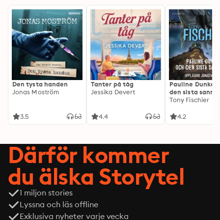
Den tysta handen
Tanter på tåg
Pauline Dunker 
Jonas Moström
Jessika Devert
den sista sanni
Tony Fischier
3.5
4.4
4.2
Därför kommer
du älska Storytel
1 miljon stories
Lyssna och läs offline
Exklusiva nyheter varje vecka