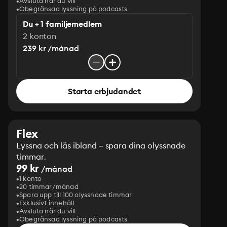
Avsluta när du vill
Obegränsad lyssning på podcasts
Du + 1 familjemedlem
2 konton
239 kr /månad
Starta erbjudandet
Flex
Lyssna och läs ibland – spara dina olyssnade
timmar.
99 kr
/månad
1 konto
20 timmar/månad
Spara upp till 100 olyssnade timmar
Exklusivt innehåll
Avsluta när du vill
Obegränsad lyssning på podcasts