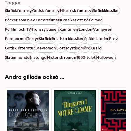
Taggar
Skräckfantasy
Gotisk fantasy
Historisk fantasy
Skräckklassiker
Böcker som blev Oscarsfilmer
Klassiker att börja med
På film och TV
Transsylvanien
Rumänien
London
Vampyrer
Paranormal
Tortyr
Skräck
Brittiska klassiker
Spökhistorier
Brev
Gotisk litteratur
Brevroman
Slott
Mystisk
Mörk
Kuslig
Skrämmande
Instängd
Historisk roman
1800-talet
Halloween
Andra gillade också ...