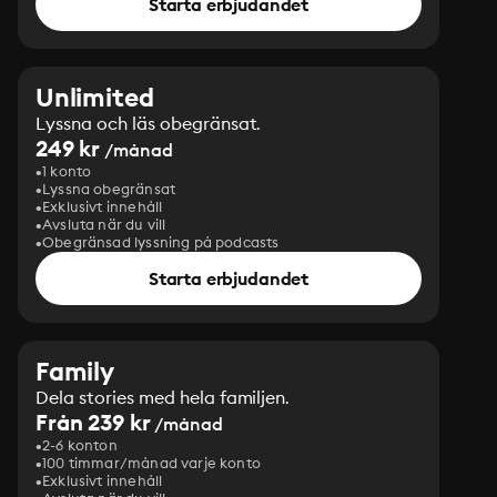
Starta erbjudandet
Unlimited
Lyssna och läs obegränsat.
249 kr
/månad
1 konto
Lyssna obegränsat
Exklusivt innehåll
Avsluta när du vill
Obegränsad lyssning på podcasts
Starta erbjudandet
Family
Dela stories med hela familjen.
Från 239 kr
/månad
2-6 konton
100 timmar/månad varje konto
Exklusivt innehåll