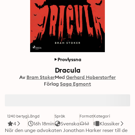
Provlyssna
Dracula
Av
Bram Stoker
Med
Gerhard Hoberstorfer
Förlag
Saga Egmont
1240 betyg
Längd
Språk
Format
Kategori
4
16h 18min
Svenska
Klassiker
När den unge advokaten Jonathan Harker reser till de 