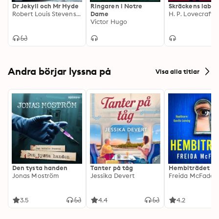
Dr Jekyll och Mr Hyde
Ringaren i Notre
Skräckens labyr
Robert Louis Stevenson
Dame
H. P. Lovecraft
Victor Hugo
Andra börjar lyssna på
Visa alla titlar
Den tysta handen
Tanter på tåg
Hembiträdet
Jonas Moström
Jessika Devert
Freida McFadde
3.5
4.4
4.2