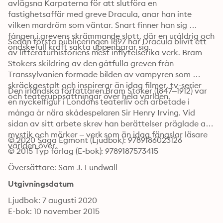
avlägsna Karpaterna för att slutföra en 
fastighetsaffär med greve Dracula, anar han inte 
vilken mardröm som väntar. Snart finner han sig 
fången i grevens skrämmande slott, där en uråldrig och 
Sedan första publiceringen 1897 har Dracula blivit ett 
ondskefull kraft sakta uppenbarar sig.
av litteraturhistoriens mest inflytelserika verk. Bram 
Stokers skildring av den gåtfulla greven från 
Transsylvanien formade bilden av vampyren som 
skräckgestalt och inspirerar än idag filmer, tv-serier 
Den irländska författaren Bram Stoker (1847–1912) var 
och teateruppsättningar över hela världen.
en nyckelfigur i Londons teaterliv och arbetade i 
många år nära skådespelaren Sir Henry Irving. Vid 
sidan av sitt arbete skrev han berättelser präglade av 
mystik och mörker – verk som än idag fängslar läsare 
© 2020 Saga Egmont (Ljudbok): 9789186023126
världen över.
© 2015 Typ förlag (E-bok): 9789187573415
Översättare: Sam J. Lundwall
Utgivningsdatum
Ljudbok: 7 augusti 2020
E-bok: 10 november 2015