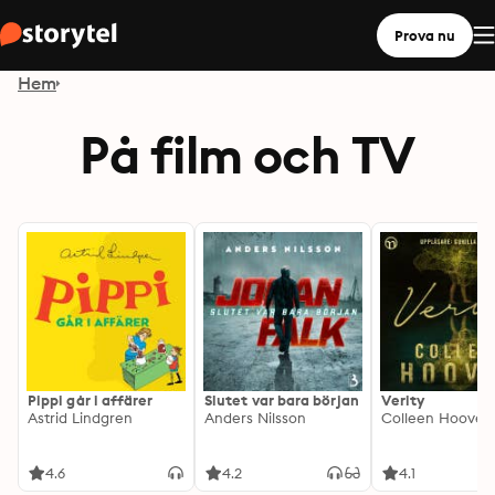
Prova nu
Hem
På film och TV
Pippi går i affärer
Slutet var bara början
Verity
Astrid Lindgren
Anders Nilsson
Colleen Hoover
4.6
4.2
4.1