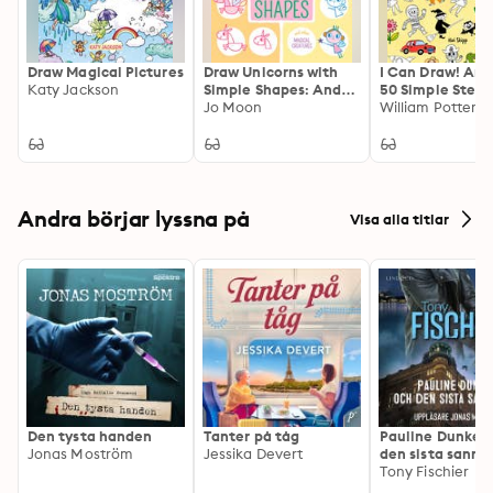
Draw Magical Pictures
Draw Unicorns with
I Can Draw! Any
Katy Jackson
Simple Shapes: And
50 Simple Step-
Other Magical
Jo Moon
Step Guides
William Potter
Creatures
Andra börjar lyssna på
Visa alla titlar
Den tysta handen
Tanter på tåg
Pauline Dunker 
Jonas Moström
Jessika Devert
den sista sanni
Tony Fischier