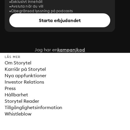
Exklusivt innehåll
Avsluta när du vill
Obegränsad lyssning på podcasts
Starta erbjudandet
Jag har en
kampanjkod
LÄS MER
Om Storytel
Karriär på Storytel
Nya appfunktioner
Investor Relations
Press
Hållbarhet
Storytel Reader
Tillgänglighetsinformation
Whistleblow