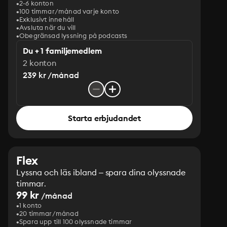
2-6 konton
100 timmar/månad varje konto
Exklusivt innehåll
Avsluta när du vill
Obegränsad lyssning på podcasts
Du + 1 familjemedlem
2 konton
239 kr /månad
Starta erbjudandet
Flex
Lyssna och läs ibland – spara dina olyssnade
timmar.
99 kr
/månad
1 konto
20 timmar/månad
Spara upp till 100 olyssnade timmar