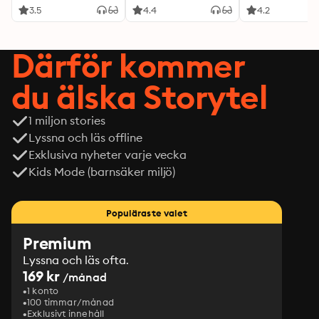
3.5
4.4
4.2
Därför kommer
du älska Storytel
1 miljon stories
Lyssna och läs offline
Exklusiva nyheter varje vecka
Kids Mode (barnsäker miljö)
Populäraste valet
Premium
Lyssna och läs ofta.
169 kr
/månad
1 konto
100 timmar/månad
Exklusivt innehåll