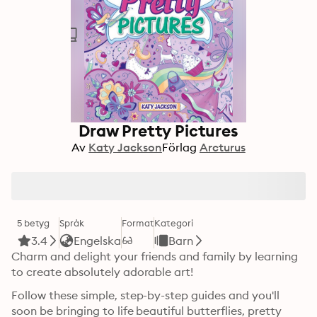
Draw Pretty Pictures
Av
Katy Jackson
Förlag
Arcturus
5 betyg
Språk
Format
Kategori
3.4
Engelska
Barn
Charm and delight your friends and family by learning 
to create absolutely adorable art!
Follow these simple, step-by-step guides and you'll 
soon be bringing to life beautiful butterflies, pretty 