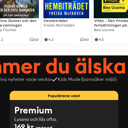
line Dunker och den
Hembiträdet
Vitön. : Den frist
ta sanningen
Freida McFadden
fortsättningen på
y Fischier
Expeditionen
Bea Uusma
.2
4.2
4.5
mer du älska 
siva nyheter varje vecka
Kids Mode (barnsäker miljö)
Populäraste valet
Premium
Lyssna och läs ofta.
169 kr
/månad