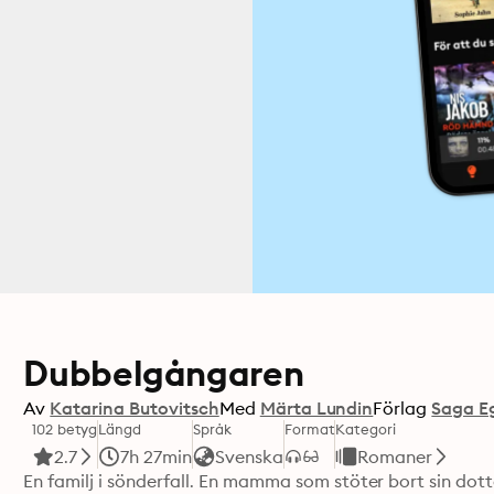
Dubbelgångaren
Av
Katarina Butovitsch
Med
Märta Lundin
Förlag
Saga E
102 betyg
Längd
Språk
Format
Kategori
2.7
7h 27min
Svenska
Romaner
En familj i sönderfall. En mamma som stöter bort sin dott