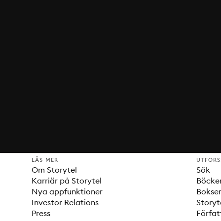
LÄS MER
UTFOR
Om Storytel
Sök
Karriär på Storytel
Böcke
Nya appfunktioner
Bokser
Investor Relations
Storyt
Press
Förfat