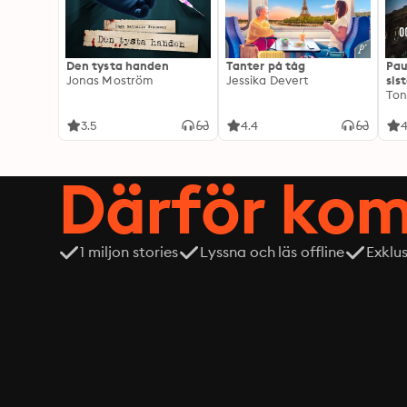
Den tysta handen
Tanter på tåg
Pau
Jonas Moström
Jessika Devert
sis
Ton
3.5
4.4
4
Därför kom
1 miljon stories
Lyssna och läs offline
Exklu