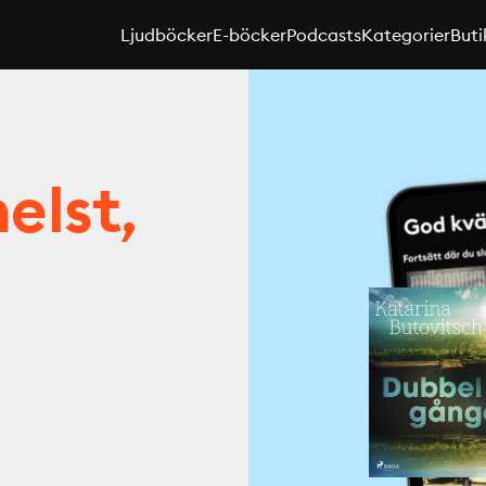
Ljudböcker
E-böcker
Podcasts
Kategorier
Buti
elst,