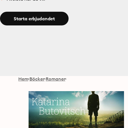
Starta erbjudandet
Hem
Böcker
Romaner