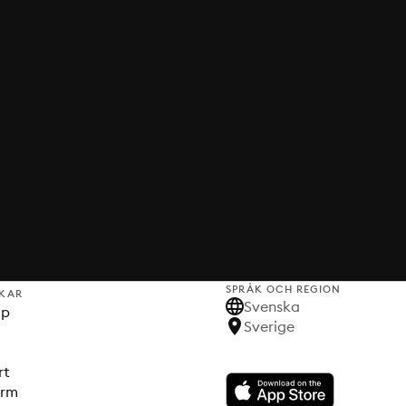
SPRÅK OCH REGION
KAR
Svenska
lp
Sverige
rt
orm