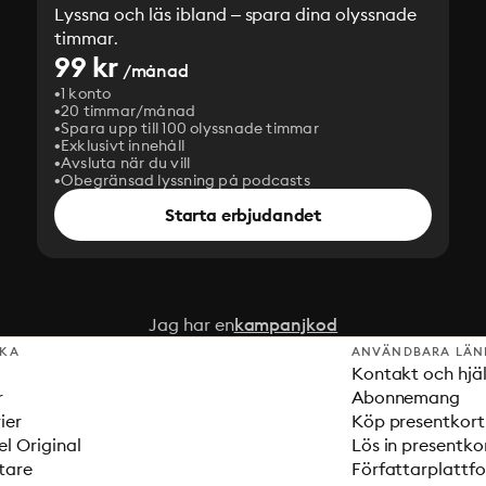
Lyssna och läs ibland – spara dina olyssnade
timmar.
99 kr
/månad
1 konto
20 timmar/månad
Spara upp till 100 olyssnade timmar
Exklusivt innehåll
Avsluta när du vill
Obegränsad lyssning på podcasts
Starta erbjudandet
Jag har en
kampanjkod
SKA
ANVÄNDBARA LÄN
Kontakt och hjä
r
Abonnemang
ier
Köp presentkort
el Original
Lös in presentko
tare
Författarplattf