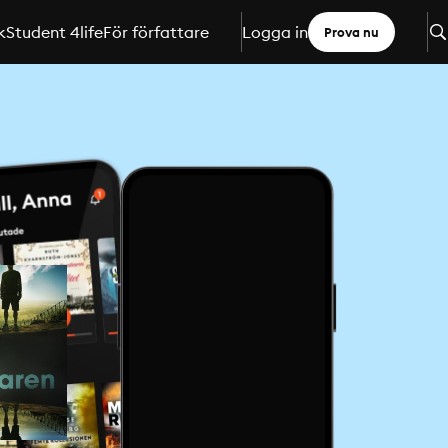
k
Student 4life
För författare
Logga in
Prova nu