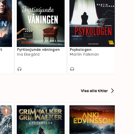
t
Fyrtiosjunde våningen
Psykologen
Under
Ina Ekegård
Martin Falkman
Annik
Visa alla titlar