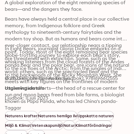
A global exploration of the eight remaining species of 
bears—and the dangers they face.
Bears have always held a central place in our collective 
memory, from Indigenous folklore and Greek 
mythology to nineteenth-century fairytales and the 
modern toy shop. But as humans and bears come into 
ever-closer contact, our relationship nears a tipping 
In Eight Bears, journalist Gloria Dickie embarks on a 
point. Today, most of the eight remaining bear species 
globe-trotting journey to explore each bear's story, 
are threatened with extinction. Some, such as the 
whisking listeners from the cloud forests of the Andes 
panda bear and the polar bear, are icons of the natural 
to the ice floes of the Arctic; from the jungles of India 
world; others, such as the spectacled bear and the 
to the backwoods of the Rocky Mountain West. She 
sloth bear, are far less known.
© 2023 HighBridge Audio (Ljudbok): 9781696612555
meets with key figures on the frontlines of modern 
conservation efforts—the head of a rescue center for 
Utgivningsdatum
sun and moon bears freed from bile farms, a biologist 
Ljudbok: 11 juli 2023
known as Papa Panda, who has led China's panda-
breeding efforts for almost four decades, a 
Taggar
conservationist retraining a military radar system to 
Naturens krafter
Naturens hemliga liv
Uppskatta naturen
detect and track polar bears near towns—to reveal 
Miljö & Klimat
Vetenskapsmiljö
Natur
Klimatförändringar
the unparalleled challenges bears face as they contend 