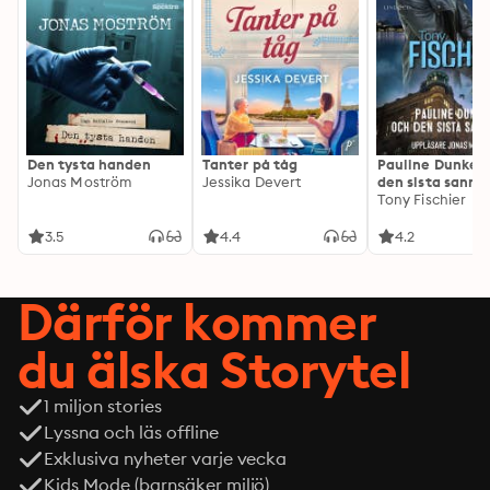
Den tysta handen
Tanter på tåg
Pauline Dunker 
Jonas Moström
Jessika Devert
den sista sanni
Tony Fischier
3.5
4.4
4.2
Därför kommer
du älska Storytel
1 miljon stories
Lyssna och läs offline
Exklusiva nyheter varje vecka
Kids Mode (barnsäker miljö)