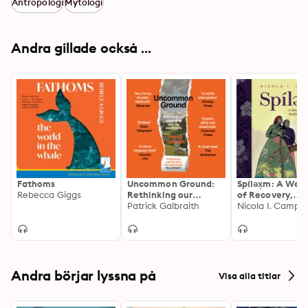
with a rapidly changing climate and encroaching 
Antropologi
Mytologi
human populations.
Andra gillade också ...
Fathoms
Uncommon Ground:
Spíləx̣m: A Wea
Rebecca Giggs
Rethinking our
of Recovery,
relationship with the
Patrick Galbraith
Resilience, and
Nicola I. Campbe
countryside
Resurgence
Andra börjar lyssna på
Visa alla titlar