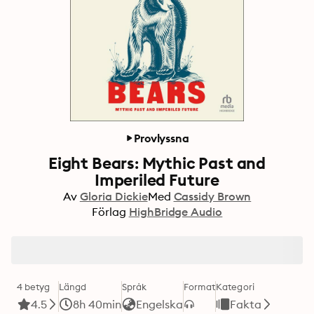
Provlyssna
Eight Bears: Mythic Past and
Imperiled Future
Av
Gloria Dickie
Med
Cassidy Brown
Förlag
HighBridge Audio
4 betyg
Längd
Språk
Format
Kategori
4.5
8h 40min
Engelska
Fakta