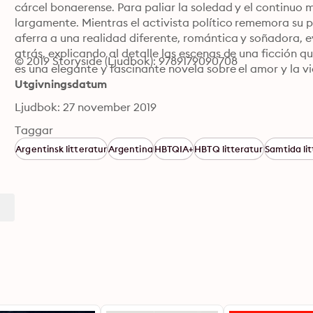
cárcel bonaerense. Para paliar la soledad y el continuo 
largamente. Mientras el activista político rememora su p
aferra a una realidad diferente, romántica y soñadora, e
atrás, explicando al detalle las escenas de una ficción q
© 2019 Storyside (Ljudbok): 9789179090708
es una elegante y fascinante novela sobre el amor y la v
Utgivningsdatum
Ljudbok: 27 november 2019
Taggar
Argentinsk litteratur
Argentina
HBTQIA+
HBTQ litteratur
Samtida li