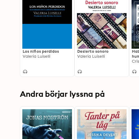
Los niños perdidos
Desierto sonoro
Hab
Valeria Luiselli
Valeria Luiselli
hum
Cri
Andra börjar lyssna på