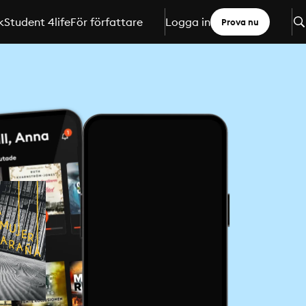
k
Student 4life
För författare
Logga in
Prova nu