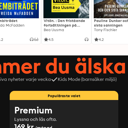
biträdet
Vitön. : Den fristående
Pauline Dunker oc
ida McFadden
fortsättningen på
sista sanningen
Expeditionen
Bea Uusma
Tony Fischier
.2
4.5
4.2
mer du älska 
siva nyheter varje vecka
Kids Mode (barnsäker miljö)
Populäraste valet
Premium
Lyssna och läs ofta.
169 kr
/månad