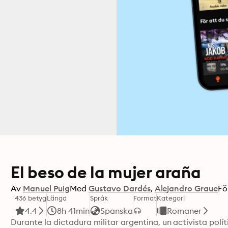
El beso de la mujer araña
Av
Manuel Puig
Med
Gustavo Dardés
Alejandro Graue
Fö
436 betyg
Längd
Språk
Format
Kategori
4.4
8h 41min
Spanska
Romaner
Durante la dictadura militar argentina, un activista pol