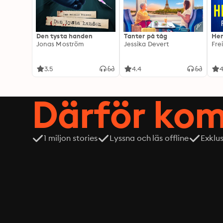
Den tysta handen
Tanter på tåg
Hem
Jonas Moström
Jessika Devert
Fre
3.5
4.4
4
Därför kom
1 miljon stories
Lyssna och läs offline
Exklu