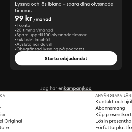
Lyssna och läs ibland – spara dina olyssnade
timmar.
99 kr
/månad
1 konto
20 timmar/månad
Spara upp till 100 olyssnade timmar
Exklusivt innehåll
Avsluta när du vill
Obegränsad lyssning på podcasts
Starta erbjudandet
Jag har en
kampanjkod
SKA
ANVÄNDBARA LÄN
Kontakt och hjä
r
Abonnemang
ier
Köp presentkort
el Original
Lös in presentko
tare
Författarplattf