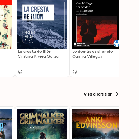
La cresta de Ilión
Lo demás es silencio
Instr
Cristina Rivera Garza
Camila Villegas
de mú
locur
James
Visa alla titlar