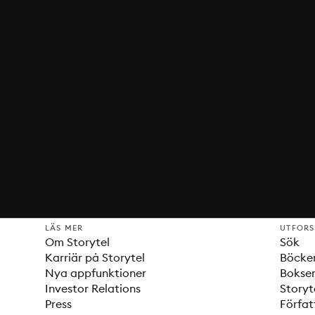
LÄS MER
UTFOR
Om Storytel
Sök
Karriär på Storytel
Böcke
Nya appfunktioner
Bokser
Investor Relations
Storyt
Press
Förfat