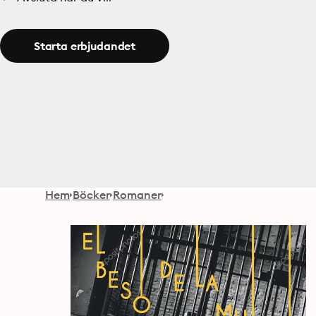
Starta erbjudandet
Hem
Böcker
Romaner