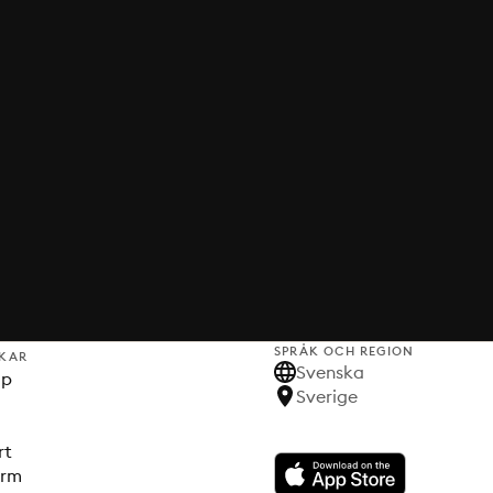
SPRÅK OCH REGION
KAR
Svenska
lp
Sverige
rt
orm