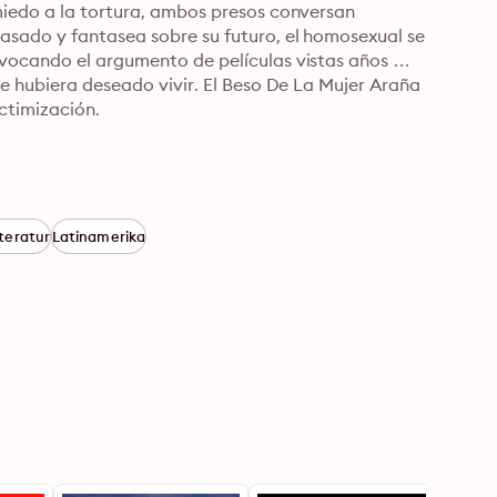
miedo a la tortura, ambos presos conversan 
asado y fantasea sobre su futuro, el homosexual se 
vocando el argumento de películas vistas años 
ue hubiera deseado vivir. El Beso De La Mujer Araña 
ictimización.
tteratur
Latinamerika