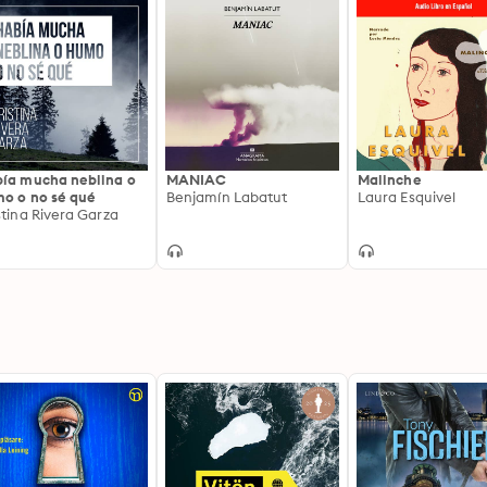
ía mucha neblina o
MANIAC
Malinche
o o no sé qué
Benjamín Labatut
Laura Esquivel
stina Rivera Garza