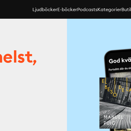
Ljudböcker
E-böcker
Podcasts
Kategorier
Buti
elst,