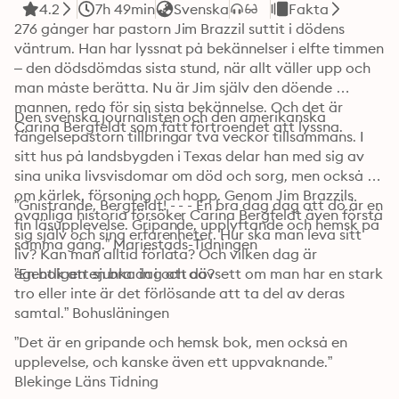
4.2
7h 49min
Svenska
Fakta
276 gånger har pastorn Jim Brazzil suttit i dödens 
väntrum. Han har lyssnat på bekännelser i elfte timmen 
– den dödsdömdas sista stund, när allt väller upp och 
man måste berätta. Nu är Jim själv den döende 
mannen, redo för sin sista bekännelse. Och det är 
Den svenska journalisten och den amerikanska 
Carina Bergfeldt som fått förtroendet att lyssna.
fängelsepastorn tillbringar två veckor tillsammans. I 
sitt hus på landsbygden i Texas delar han med sig av 
sina unika livsvisdomar om död och sorg, men också 
om kärlek, försoning och hopp. Genom Jim Brazzils 
”Gnistrande, Bergfeldt! - - - En bra dag dag att dö är en 
ovanliga historia försöker Carina Bergfeldt även förstå 
fin läsupplevelse. Gripande, upplyftande och hemsk på 
sig själv och sina erfarenheter. Hur ska man leva sitt 
samma gång.” Mariestads-Tidningen
liv? Kan man alltid förlåta? Och vilken dag är 
egentligen en bra dag att dö?
”En bok att sjunka in i och oavsett om man har en stark 
tro eller inte är det förlösande att ta del av deras 
samtal.” Bohusläningen
”Det är en gripande och hemsk bok, men också en 
upplevelse, och kanske även ett uppvaknande.” 
Blekinge Läns Tidning