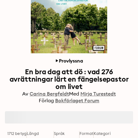
Provlyssna
En bra dag att dö : vad 276
avrättningar lärt en fängelsepastor
om livet
Av
Carina Bergfeldt
Med
Mirja Turestedt
Förlag
Bokförlaget Forum
1712 betyg
Längd
Språk
Format
Kategori