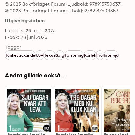
© 2023 Bokförlaget Forum (Ljudbok): 9789137506371
© 2023 Bokförlaget Forum (E-bok): 9789137504353
Utgivningsdatum
Ljudbok: 28 mars 2023
E-bok: 28 juni 2023
Taggar
Tankeväckande
USA
Texas
Sorg
Försoning
Kärlek
Tro
Intervju
Andra gillade också ...
Bergfeldts Amerika.
Bergfeldts Amerika.
En dag ska vi