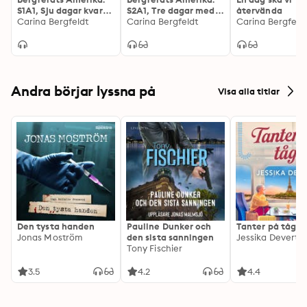
S1A1, Sju dagar kvar
S2A1, Tre dagar med
återvända
att leva
Carina Bergfeldt
Ku Klux Klan
Carina Bergfeldt
Carina Bergfeld
Andra börjar lyssna på
Visa alla titlar
Den tysta handen
Pauline Dunker och
Tanter på tåg
Jonas Moström
den sista sanningen
Jessika Devert
Tony Fischier
3.5
4.2
4.4