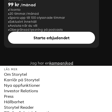
99 kr
/månad
1 konto
20 timmar/månad
Spara upp till 100 olyssnade timmar
Exklusivt innehåll
Avsluta när du vill
Obegränsad lyssning på podcasts
Starta erbjudandet
Jag har en
kampanjkod
LÄS MER
Om Storytel
Karriär på Storytel
Nya appfunktioner
Investor Relations
Press
Hållbarhet
Storytel Reader