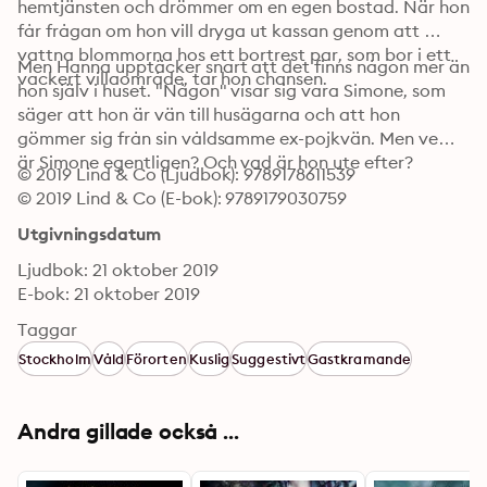
hemtjänsten och drömmer om en egen bostad. När hon 
får frågan om hon vill dryga ut kassan genom att 
vattna blommorna hos ett bortrest par, som bor i ett 
Men Hanna upptäcker snart att det finns någon mer än 
vackert villaområde, tar hon chansen. 
hon själv i huset. "Någon" visar sig vara Simone, som 
säger att hon är vän till husägarna och att hon 
gömmer sig från sin våldsamme ex-pojkvän. Men vem 
är Simone egentligen? Och vad är hon ute efter?
© 2019 Lind & Co (Ljudbok): 9789178611539
© 2019 Lind & Co (E-bok): 9789179030759
Utgivningsdatum
Ljudbok: 21 oktober 2019
E-bok: 21 oktober 2019
Taggar
Stockholm
Våld
Förorten
Kuslig
Suggestivt
Gastkramande
Andra gillade också ...