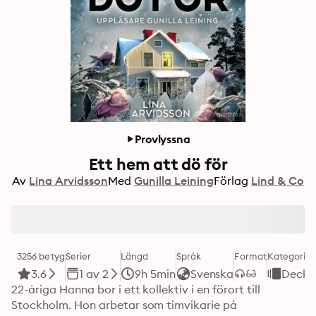
Provlyssna
Ett hem att dö för
Av
Lina Arvidsson
Med
Gunilla Leining
Förlag
Lind & Co
3256 betyg
Serier
Längd
Språk
Format
Kategori
3.6
1 av 2
9h 5min
Svenska
Decka
22-åriga Hanna bor i ett kollektiv i en förort till 
Stockholm. Hon arbetar som timvikarie på 