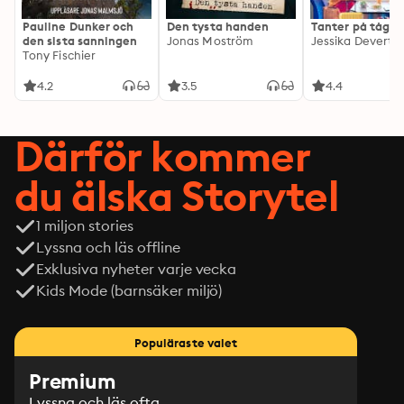
Pauline Dunker och
Den tysta handen
Tanter på tåg
den sista sanningen
Jonas Moström
Jessika Devert
Tony Fischier
4.2
3.5
4.4
Därför kommer
du älska Storytel
1 miljon stories
Lyssna och läs offline
Exklusiva nyheter varje vecka
Kids Mode (barnsäker miljö)
Populäraste valet
Premium
Lyssna och läs ofta.