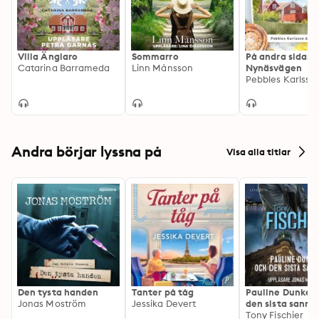
Villa Änglaro
Sommarro
På andra sidan
Catarina Barrameda
Linn Månsson
Nynäsvägen
Andra börjar lyssna på
Visa alla titlar
Den tysta handen
Tanter på tåg
Pauline Dunker 
Jonas Moström
Jessika Devert
den sista sanni
Tony Fischier