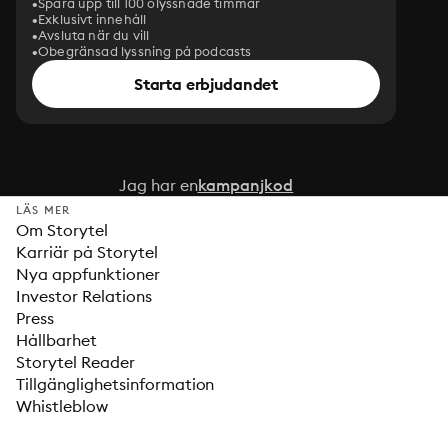
Spara upp till 100 olyssnade timmar
Exklusivt innehåll
Avsluta när du vill
Obegränsad lyssning på podcasts
Starta erbjudandet
Jag har en
kampanjkod
LÄS MER
Om Storytel
Karriär på Storytel
Nya appfunktioner
Investor Relations
Press
Hållbarhet
Storytel Reader
Tillgänglighetsinformation
Whistleblow