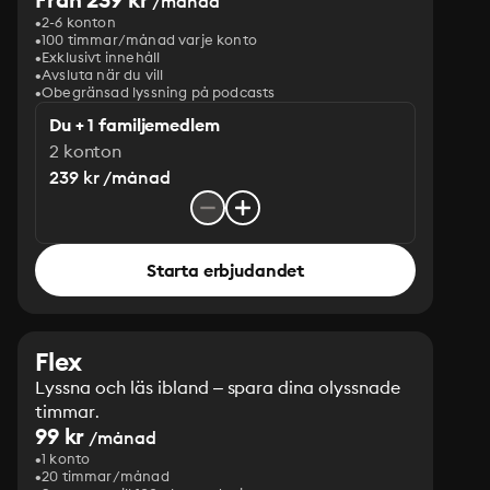
/månad
2-6 konton
100 timmar/månad varje konto
Exklusivt innehåll
Avsluta när du vill
Obegränsad lyssning på podcasts
Du + 1 familjemedlem
2 konton
239 kr /månad
Starta erbjudandet
Flex
Lyssna och läs ibland – spara dina olyssnade
timmar.
99 kr
/månad
1 konto
20 timmar/månad