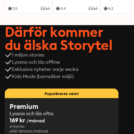
3.5
4.4
4.2
Därför kommer
du älska Storytel
1 miljon stories
Lyssna och läs offline
Exklusiva nyheter varje vecka
Kids Mode (barnsäker miljö)
Populäraste valet
Premium
Lyssna och läs ofta.
169 kr
/månad
1 konto
100 timmar/månad