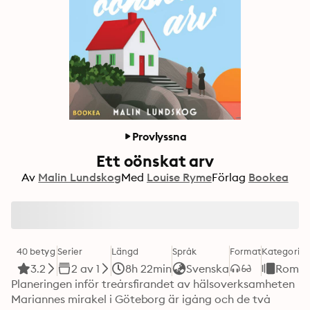
Provlyssna
Ett oönskat arv
Av
Malin Lundskog
Med
Louise Ryme
Förlag
Bookea
40 betyg
Serier
Längd
Språk
Format
Kategori
3.2
2 av 1
8h 22min
Svenska
Roman
Planeringen inför treårsfirandet av hälsoverksamheten 
Mariannes mirakel i Göteborg är igång och de två 