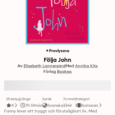
Provlyssna
Följa John
Av
Elisabeth Lannergård
Med
Annika Kits
Förlag
Bookea
25 betyg
Längd
Språk
Format
Kategori
4
7h 59min
Svenska
Romaner
Fanny lever ett tryggt och förutsägbart liv. Med 