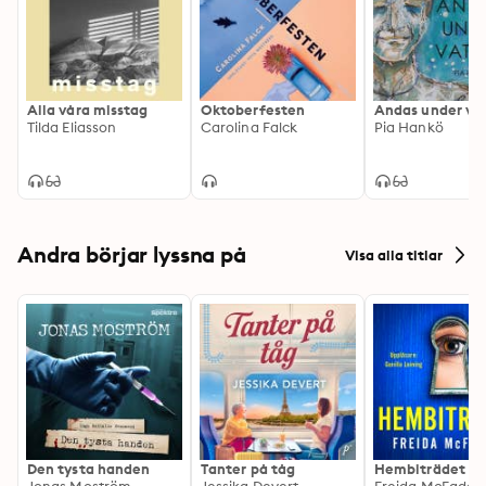
i stället för att gå i andras fotspår och om att välja sitt 
liv. Om att följa normer, gå vilse och hitta alldeles nya 
stigar. Och om att allt kanske inte är så svart eller vitt 
som det verkar.
Alla våra misstag
Oktoberfesten
Andas under va
Tilda Eliasson
Carolina Falck
Pia Hankö
Andra börjar lyssna på
Visa alla titlar
Den tysta handen
Tanter på tåg
Hembiträdet