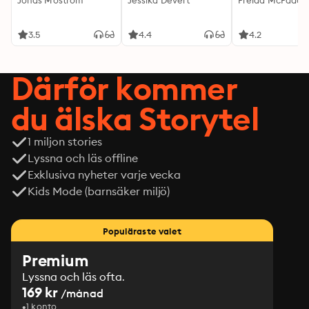
Jonas Moström
Jessika Devert
Freida McFadde
3.5
4.4
4.2
Därför kommer
du älska Storytel
1 miljon stories
Lyssna och läs offline
Exklusiva nyheter varje vecka
Kids Mode (barnsäker miljö)
Populäraste valet
Premium
Lyssna och läs ofta.
169 kr
/månad
1 konto