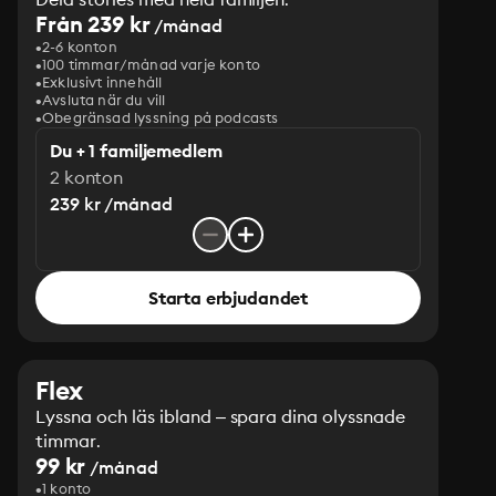
Från 239 kr
/månad
2-6 konton
100 timmar/månad varje konto
Exklusivt innehåll
Avsluta när du vill
Obegränsad lyssning på podcasts
Du + 1 familjemedlem
2 konton
239 kr /månad
Starta erbjudandet
Flex
Lyssna och läs ibland – spara dina olyssnade
timmar.
99 kr
/månad
1 konto