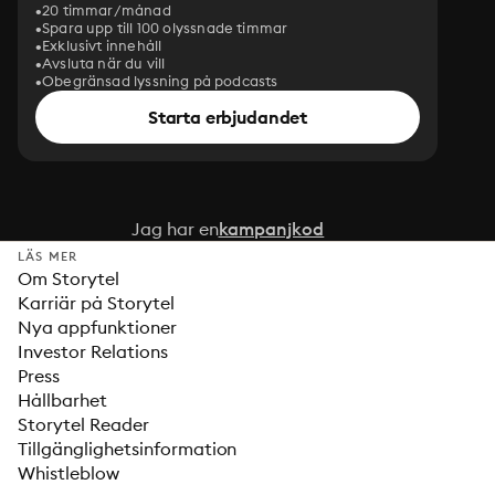
20 timmar/månad
Spara upp till 100 olyssnade timmar
Exklusivt innehåll
Avsluta när du vill
Obegränsad lyssning på podcasts
Starta erbjudandet
Jag har en
kampanjkod
LÄS MER
Om Storytel
Karriär på Storytel
Nya appfunktioner
Investor Relations
Press
Hållbarhet
Storytel Reader
Tillgänglighetsinformation
Whistleblow