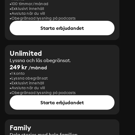
100 timmar/månad
Exklusivt innehåll
Avsluta när du vill
Obegränsad lyssning på podcasts
Starta erbjudandet
Unlimited
Lyssna och läs obegränsat.
249 kr
/månad
1 konto
Lyssna obegränsat
Exklusivt innehåll
Avsluta när du vill
Obegränsad lyssning på podcasts
Starta erbjudandet
Family
Dela stories med hela familjen.