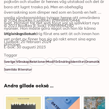
pojkvän och studier är hennes väg utstakad och det är 
bara att lugnt traska på. Men en obehaglig 
överraskning som dimper ned som en bomb en helt 
vanlig söndagsmiddag tvingar henne att omvärdera 
© 2024 Bookea (Ljudbok): 9789189870444
livet. Plötsligt får det som förut var så självklart nya 
© 2023 Bookea (E-bok): 9789189842182
nyanser. Hon måste göra något och hon lär känna 
människor hon aldrig förut ens sett åt och innan hon 
Utgivningsdatum
vet ordet av finner hon sig gå rakt emot sina egna 
Ljudbok: 20 februari 2024
principer.

E-bok: 30 augusti 2023
Mona är van att passa upp på både make och barn. Så 
Taggar
har det alltid varit och hon sätter en ära i det. Hon har 
Sverige
Vänskap
Relationer
Mod
Förändring
Identitet
Dramatik
sin blomstrande lilla radhusträdgård och hon gör 
Samtida litteratur
ljuvliga söndagsmiddagar för sin familj. Men förutom 
det så är hon ... tja, faktiskt ingen alls. Men även 
hennes liv får en abrupt vändning efter denna 
Andra gillade också ...
söndagsmiddag och för första gången stannar hon upp 
och funderar - vad vill hon själv göra egentligen? Och 
är det ens möjligt?

"Följa John" är en berättelse om att finna sin egen väg 