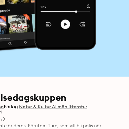
delsedagskuppen
on
Förlag
Natur & Kultur Allmänlitteratur
i
n
te är deras. Förutom Ture, som vill bli polis när 