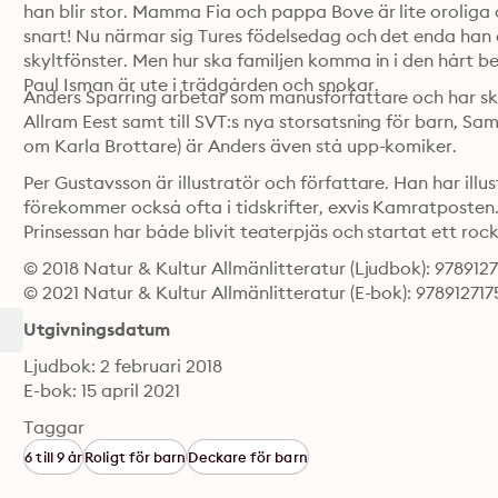
han blir stor. Mamma Fia och pappa Bove är lite orolig
snart! Nu närmar sig Tures födelsedag och det enda han 
skyltfönster. Men hur ska familjen komma in i den hårt 
Paul Isman är ute i trädgården och snokar.
Anders Sparring arbetar som manusförfattare och har skr
Allram Eest samt till SVT:s nya storsatsning för barn, Sam 
om Karla Brottare) är Anders även stå upp-komiker.
Per Gustavsson är illustratör och författare. Han har ill
förekommer också ofta i tidskrifter, exvis Kamratposten. 
Prinsessan har både blivit teaterpjäs och startat ett roc
© 2018 Natur & Kultur Allmänlitteratur (Ljudbok): 978912
© 2021 Natur & Kultur Allmänlitteratur (E-bok): 978912717
Utgivningsdatum
Ljudbok: 2 februari 2018
E-bok: 15 april 2021
Taggar
6 till 9 år
Roligt för barn
Deckare för barn