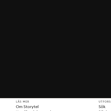
LÄS MER
UTFOR
Om Storytel
Sök