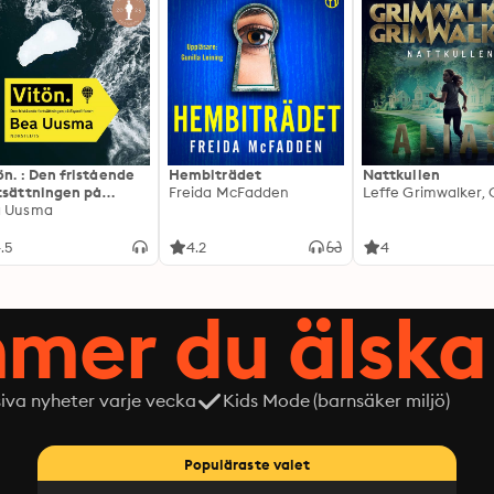
ön. : Den fristående
Hembiträdet
Nattkullen
tsättningen på
Freida McFadden
editionen
a Uusma
.5
4.2
4
mer du älska 
siva nyheter varje vecka
Kids Mode (barnsäker miljö)
Populäraste valet