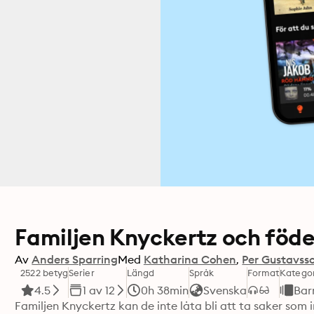
Familjen Knyckertz och fö
Av
Anders Sparring
Med
Katharina Cohen
Per Gustavss
2522 betyg
Serier
Längd
Språk
Format
Kategor
4.5
1 av 12
0h 38min
Svenska
Bar
Familjen Knyckertz kan de inte låta bli att ta saker som in