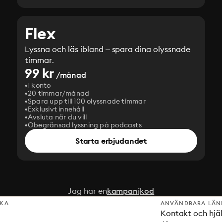
Flex
Lyssna och läs ibland – spara dina olyssnade
timmar.
99 kr
/månad
1 konto
20 timmar/månad
Spara upp till 100 olyssnade timmar
Exklusivt innehåll
Avsluta när du vill
Obegränsad lyssning på podcasts
Starta erbjudandet
Jag har en
kampanjkod
SKA
ANVÄNDBARA LÄN
Kontakt och hjä