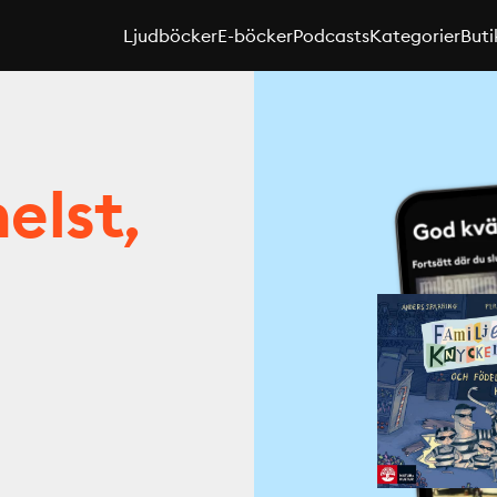
Ljudböcker
E-böcker
Podcasts
Kategorier
Buti
elst,