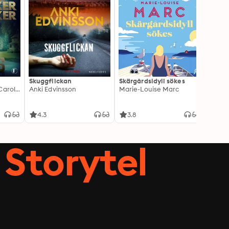
Skuggflickan
Skärgårdsidyll sökes
Pauli
Leffe Grimwalker, Caroline Grimwalker
Anki Edvinsson
Marie-Louise Marc
sista
Tony F
4.3
3.8
4.2
Storytel