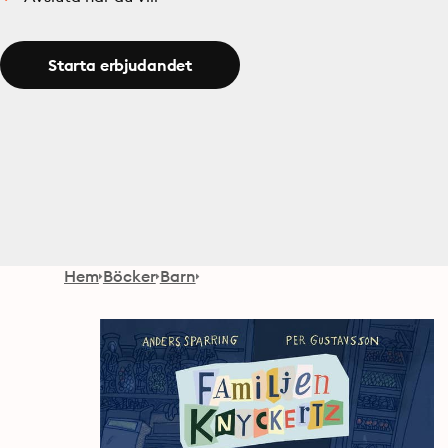
Starta erbjudandet
Hem
Böcker
Barn