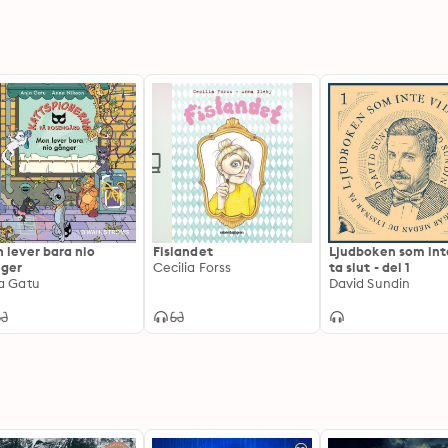
 lever bara nio
Fislandet
Ljudboken som inte
ger
Cecilia Forss
ta slut - del 1
a Gatu
David Sundin