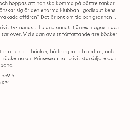
a och hoppas att han ska komma på bättre tankar 
önskar sig är den enorma klubban i godisbutikens 
bevakade affären? Det är ont om tid och grannen 
ivit tv-manus till bland annat Björnes magasin och 
tar över. Vid sidan av sitt författande (tre böcker 
ustrerat en rad böcker, både egna och andras, och 
Böckerna om Prinsessan har blivit storsäljare och 
kband.
7155916
5129