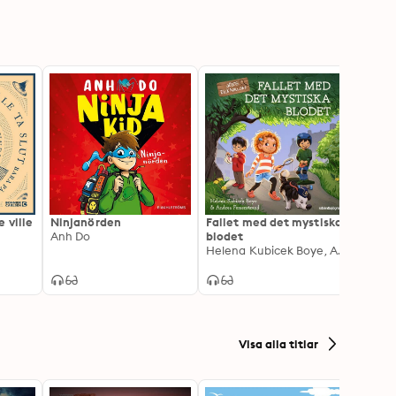
 ville
Ninjanörden
Fallet med det mystiska
Super
Anh Do
blodet
Dum
Helena Kubicek Boye, Andrea Femerstrand
Visa alla titlar