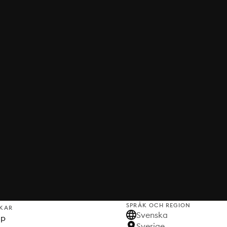
SPRÅK OCH REGION
KAR
Svenska
lp
Sverige