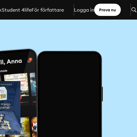
k
Student 4life
För författare
Logga in
Prova nu