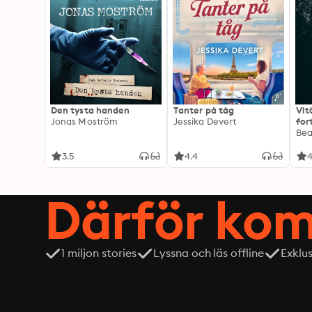
Den tysta handen
Tanter på tåg
Vit
Jonas Moström
Jessika Devert
for
Exp
Be
3.5
4.4
4
Därför kom
1 miljon stories
Lyssna och läs offline
Exklu