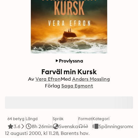
Provlyssna
Farväl min Kursk
Av
Vera Efron
Med
Anders Mossling
Förlag
Saga Egmont
64 betyg
Längd
Språk
Format
Kategori
3.6
8h 26min
Svenska
Spänningsroman
12 augusti 2000, kl 11.28, Barents hav. 