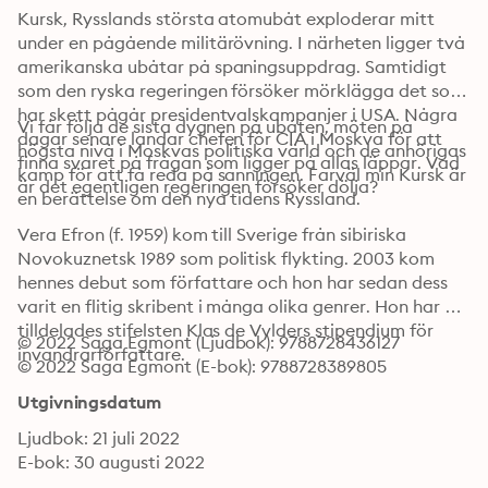
Kursk, Rysslands största atomubåt exploderar mitt 
under en pågående militärövning. I närheten ligger två 
amerikanska ubåtar på spaningsuppdrag. Samtidigt 
som den ryska regeringen försöker mörklägga det som 
har skett pågår presidentvalskampanjer i USA. Några 
Vi får följa de sista dygnen på ubåten, möten på 
dagar senare landar chefen för CIA i Moskva för att 
högsta nivå i Moskvas politiska värld och de anhörigas 
finna svaret på frågan som ligger på allas läppar. Vad 
kamp för att få reda på sanningen. Farväl min Kursk är 
är det egentligen regeringen försöker dölja?
en berättelse om den nya tidens Ryssland. 
Vera Efron (f. 1959) kom till Sverige från sibiriska 
Novokuznetsk 1989 som politisk flykting. 2003 kom 
hennes debut som författare och hon har sedan dess 
varit en flitig skribent i många olika genrer. Hon har 
tilldelades stifelsten Klas de Vylders stipendium för 
© 2022 Saga Egmont (Ljudbok): 9788728436127
invandrarförfattare.
© 2022 Saga Egmont (E-bok): 9788728389805
Utgivningsdatum
Ljudbok: 21 juli 2022
E-bok: 30 augusti 2022