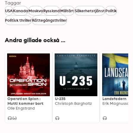
Taggar
USA
Kanada
Moskva
Ryssland
Militärt
Säkerhetstjänst
Politik
Politisk thriller
Rättegångsthriller
Andra gillade också ...
Operation Spion :
U-235
Landsfadern
Mutti kommer bort
Christoph Bargholtz
Erik Magnusson
Olle Engstrand