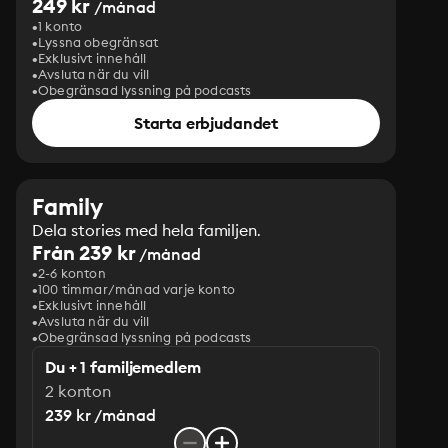
249 kr
/månad
1 konto
Lyssna obegränsat
Exklusivt innehåll
Avsluta när du vill
Obegränsad lyssning på podcasts
Starta erbjudandet
Family
Dela stories med hela familjen.
Från 239 kr
/månad
2-6 konton
100 timmar/månad varje konto
Exklusivt innehåll
Avsluta när du vill
Obegränsad lyssning på podcasts
Du + 1 familjemedlem
2 konton
239 kr /månad