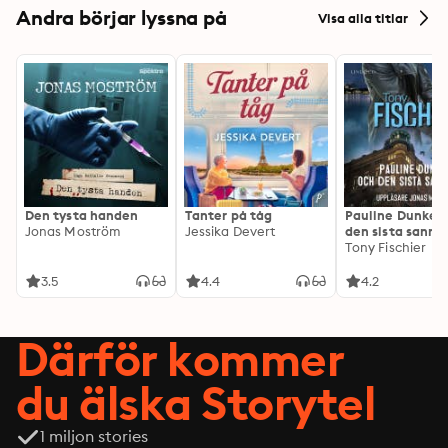
Andra börjar lyssna på
Visa alla titlar
Den tysta handen
Tanter på tåg
Pauline Dunker 
Jonas Moström
Jessika Devert
den sista sanni
Tony Fischier
3.5
4.4
4.2
Därför kommer
du älska Storytel
1 miljon stories