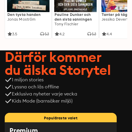
When long-lost love reignites, and twisted truths come 
to light, Laura questions everything she thought she 
knew. And nothing is certain until the first drop of rain 
Den tysta handen
Pauline Dunker och
Tanter på tåg
rolls down her cheek.
Jonas Moström
den sista sanningen
Jessika Devert
Tony Fischier
3.5
4.2
4.4
Därför kommer
du älska Storytel
1 miljon stories
Lyssna och läs offline
Exklusiva nyheter varje vecka
Kids Mode (barnsäker miljö)
Populäraste valet
Premium