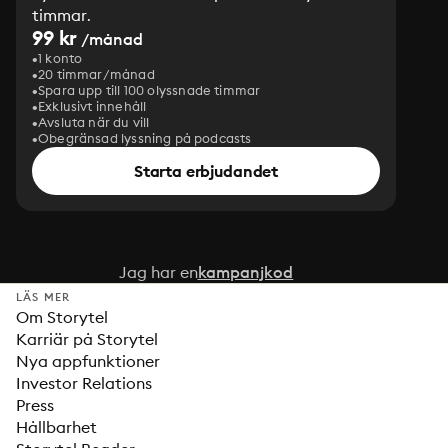
timmar.
99 kr
/månad
1 konto
20 timmar/månad
Spara upp till 100 olyssnade timmar
Exklusivt innehåll
Avsluta när du vill
Obegränsad lyssning på podcasts
Starta erbjudandet
Jag har en
kampanjkod
LÄS MER
Om Storytel
Karriär på Storytel
Nya appfunktioner
Investor Relations
Press
Hållbarhet