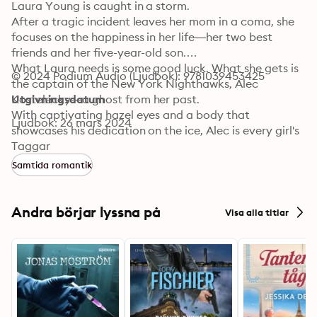
Laura Young is caught in a storm.

After a tragic incident leaves her mom in a coma, she 
focuses on the happiness in her life—her two best 
friends and her five-year-old son.

What Laura needs is some good luck. What she gets is 
© 2024 Podium Audio (Ljudbok): 9781039453425
the captain of the New York Nighthawks, Alec 
Kostelecky—a ghost from her past.

Utgivningsdatum
With captivating hazel eyes and a body that 
Ljudbok: 26 mars 2024
showcases his dedication on the ice, Alec is every girl's 
dream. He is passionate, and when he wants 
Taggar
something, he goes after it.

Samtida romantik
When a chance encounter brings Laura and him 
together again, Alec refuses to let her slip through his 
grasp, like she did years ago.

Andra börjar lyssna på
Visa alla titlar
Every girl in the world might want to call Alec 
Kostelecky hers. But not every girl knew him at fifteen. 
Not every girl got pregnant by the infamous NHL star 
and was left to raise their son on her own. And not 
every girl has the capability of bringing him to his 
knees.
