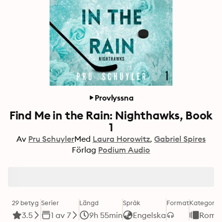
Provlyssna
Find Me in the Rain: Nighthawks, Book
1
Av
Pru Schuyler
Med
Laura Horowitz
Gabriel Spires
Förlag
Podium Audio
29 betyg
Serier
Längd
Språk
Format
Kategori
3.5
1 av 7
9h 55min
Engelska
Roma