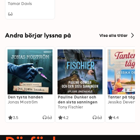
Churches: Exploring
Tamar Davis
the Legacy of
Sabbath Observance
Andra börjar lyssna på
Visa alla titlar
Den tysta handen
Pauline Dunker och
Tanter på tåg
Jonas Moström
den sista sanningen
Jessika Devert
Tony Fischier
3.5
4.2
4.4