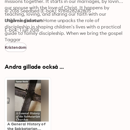
missions together. It starts in our marriages, by loving 
our spouse with the love of Christ. It happens by 
© 2016 Seedbed (E-bok): 9781628242805
teaching, loving, and sharing our faith with our 
children. Grow at Home unpacks the role of 
Utgivningsdatum
discipleship in shaping children’s lives with a practical 
E-bok: 1 juli 2016
guide to family discipleship. When we bring the gospel 
back into the home, it will spread through our 
Taggar
neighborhoods and into the communities where we live.
Kristendom
Andra gillade också ...
A General History of
the Sabbatarian