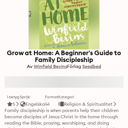
Grow at Home: A Beginner's Guide to
Family Discipleship
Av
Winfield Bevins
Förlag
Seedbed
1 betyg
Språk
Format
Kategori
5
Engelska
Religion & Spiritualitet
Family discipleship is when parents help their children 
become disciples of Jesus Christ in the home through 
reading the Bible, praying, worshiping, and doing 