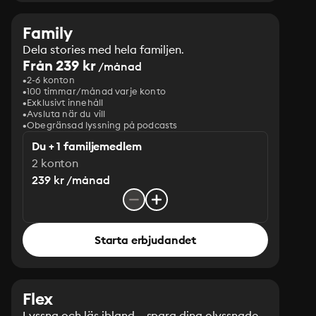
Family
Dela stories med hela familjen.
Från 239 kr
/månad
2-6 konton
100 timmar/månad varje konto
Exklusivt innehåll
Avsluta när du vill
Obegränsad lyssning på podcasts
Du + 1 familjemedlem
2 konton
239 kr /månad
Starta erbjudandet
Flex
Lyssna och läs ibland – spara dina olyssnade