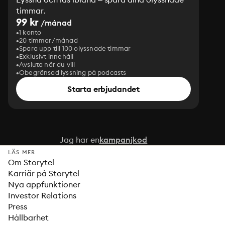
timmar.
99 kr
/månad
1 konto
20 timmar/månad
Spara upp till 100 olyssnade timmar
Exklusivt innehåll
Avsluta när du vill
Obegränsad lyssning på podcasts
Starta erbjudandet
Jag har en
kampanjkod
LÄS MER
Om Storytel
Karriär på Storytel
Nya appfunktioner
Investor Relations
Press
Hållbarhet