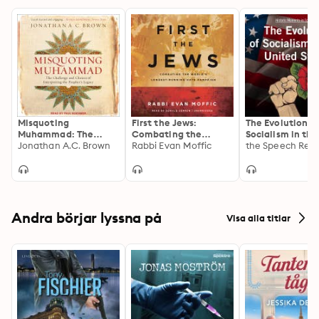
Misquoting
First the Jews:
The Evolution o
Muhammad: The
Combating the
Socialism in the
Challenge and
Jonathan A.C. Brown
World’s Longest-
Rabbi Evan Moffic
United States
Choices of
Running Hate
Interpreting the
Campaign
Prophet’s Legacy
Andra börjar lyssna på
Visa alla titlar