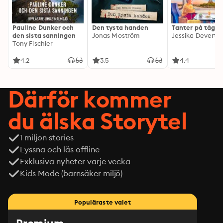
Pauline Dunker och
Den tysta handen
Tanter på tåg
den sista sanningen
Jonas Moström
Jessika Devert
Tony Fischier
4.2
3.5
4.4
Därför kommer
du älska Storytel
1 miljon stories
Lyssna och läs offline
Exklusiva nyheter varje vecka
Kids Mode (barnsäker miljö)
Populäraste valet