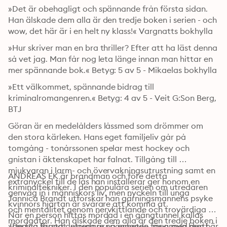
»Det är obehagligt och spännande från första sidan. 
Han älskade dem alla är den tredje boken i serien - och 
wow, det här är i en helt ny klass!« Vargnatts bokhylla
»Hur skriver man en bra thriller? Efter att ha läst denna 
så vet jag. Man får nog leta länge innan man hittar en 
mer spännande bok.« Betyg: 5 av 5 - Mikaelas bokhylla 
»Ett välkommet, spännande bidrag till 
kriminalromangenren.« Betyg: 4 av 5 - Veit G:Son Berg, 
BTJ
Göran är en medelålders låssmed som drömmer om 
den stora kärleken. Hans eget familjeliv går på 
tomgång - tonårssonen spelar mest hockey och 
gnistan i äktenskapet har falnat. Tillgång till 
mjukvaran i larm- och övervakningsutrustning samt en 
ANDREAS EK är brandman och före detta 
extranyckel till de lås han installerar ger honom en 
kriminaltekniker. I den populära serien om utredaren 
genväg in i människors liv, men nyckeln till unga 
Jannica Brandt utforskar han gärningsmannens psyke 
kvinnors hjärtan är svårare att komma åt.

och mentalitet genom nervkittlande och trovärdiga 
När en person hittas mördad i en gångtunnel kallas 
mordgåtor. Han älskade dem alla är den tredje boken i 
Jannica Brandt, utredare på enheten för grova brott, 
»De två första delarna är spännande, men med den här 