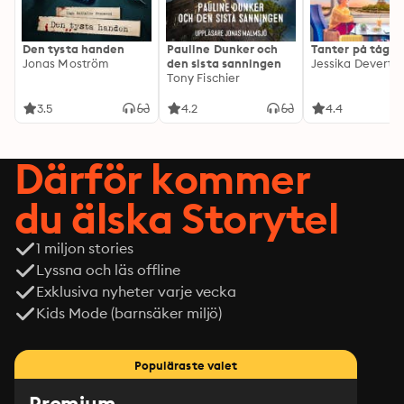
Den tysta handen
Pauline Dunker och
Tanter på tåg
Jonas Moström
den sista sanningen
Jessika Devert
Tony Fischier
3.5
4.2
4.4
Därför kommer
du älska Storytel
1 miljon stories
Lyssna och läs offline
Exklusiva nyheter varje vecka
Kids Mode (barnsäker miljö)
Populäraste valet
Premium