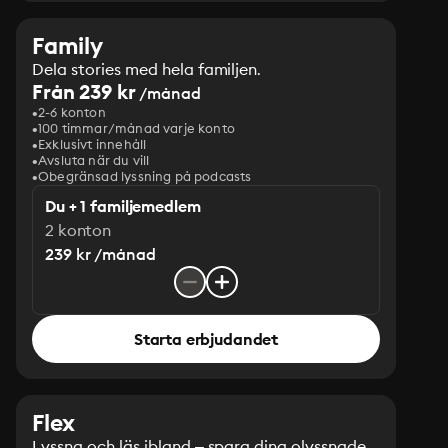
Family
Dela stories med hela familjen.
Från 239 kr
/månad
2-6 konton
100 timmar/månad varje konto
Exklusivt innehåll
Avsluta när du vill
Obegränsad lyssning på podcasts
Du + 1 familjemedlem
2 konton
239 kr /månad
Starta erbjudandet
Flex
Lyssna och läs ibland – spara dina olyssnade