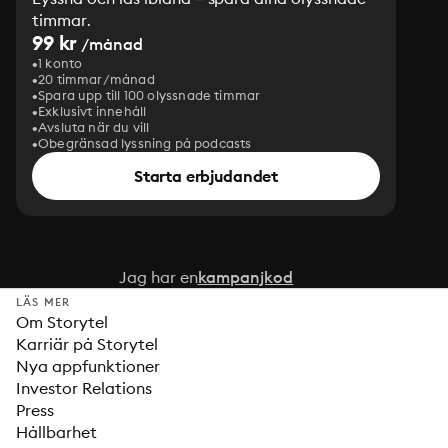
timmar.
99 kr
/månad
1 konto
20 timmar/månad
Spara upp till 100 olyssnade timmar
Exklusivt innehåll
Avsluta när du vill
Obegränsad lyssning på podcasts
Starta erbjudandet
Jag har en
kampanjkod
LÄS MER
Om Storytel
Karriär på Storytel
Nya appfunktioner
Investor Relations
Press
Hållbarhet