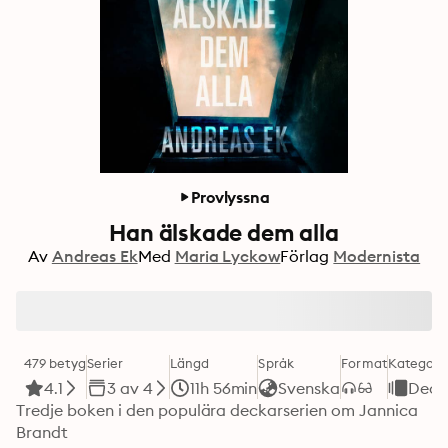
Provlyssna
Han älskade dem alla
Av
Andreas Ek
Med
Maria Lyckow
Förlag
Modernista
479 betyg
Serier
Längd
Språk
Format
Kategori
4.1
3 av 4
11h 56min
Svenska
Deck
Tredje boken i den populära deckarserien om Jannica 
Brandt