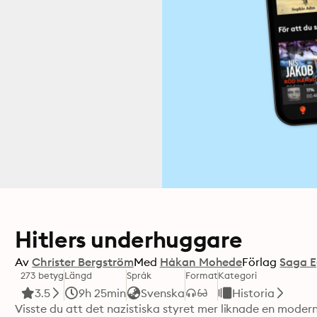
Hitlers underhuggare
Av
Christer Bergström
Med
Håkan Mohede
Förlag
Saga 
273 betyg
Längd
Språk
Format
Kategori
3.5
9h 25min
Svenska
Historia
Visste du att det nazistiska styret mer liknade en moder