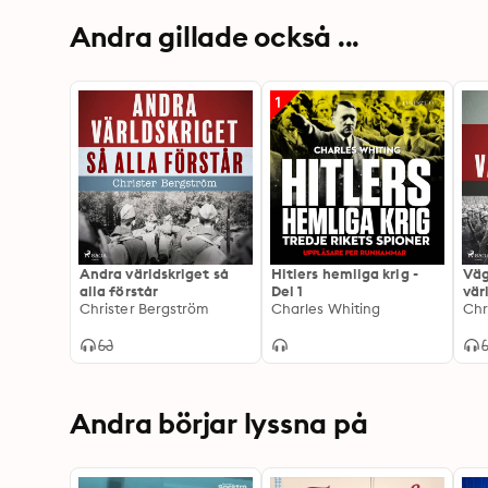
Andra gillade också ...
Andra världskriget så
Hitlers hemliga krig -
Väg
alla förstår
Del 1
vär
Christer Bergström
Charles Whiting
Chr
Andra börjar lyssna på