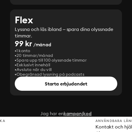
Flex
Lyssna och läs ibland – spara dina olyssnade
timmar.
99 kr
/månad
1 konto
20 timmar/månad
Spara upp till 100 olyssnade timmar
Exklusivt innehåll
Avsluta när du vill
Obegränsad lyssning på podcasts
Starta erbjudandet
Jag har en
kampanjkod
SKA
ANVÄNDBARA LÄN
Kontakt och hjä