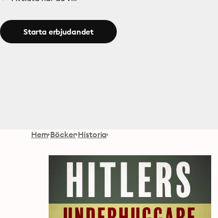
Starta erbjudandet
Hem
Böcker
Historia