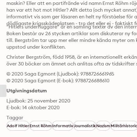
maskin? Eller att en partifrände vid namn Ernst Röhm röjd
han var ett hot mot Hitler? Allt detta (och mycket annat) 
informativt vis som ger läsaren en helt ny förståelse för 
dödligaste krigsskådeplatsen - tro det eller ej - faktiskt f
"Hitlers underhuggare" är en samling texter av den inter
Boken består av 26 stycken artiklar som diskuterar ny for
till. Bergström tar upp mer eller mindre kända myter om 
uppstod under konflikten. 
Christer Bergström, född 1958, är en internationellt erkän
över 30 böcker om ämnet och anlitas ofta av tidskrifter 
© 2020 Saga Egmont (Ljudbok): 9788726661965
© 2020 Saga Egmont (E-bok): 9788726688610
Utgivningsdatum
Ljudbok: 25 november 2020
E-bok: 14 oktober 2020
Taggar
Adolf Hitler
Ernst Röhm
Informativ
Journalistik
Nazism
Militärhistori