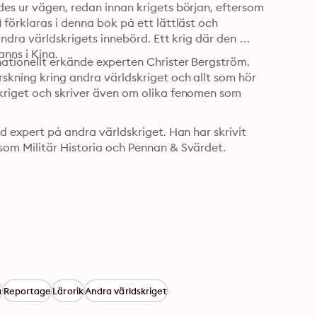
es ur vägen, redan innan krigets början, eftersom 
förklaras i denna bok på ett lättläst och 
andra världskrigets innebörd. Ett krig där den 
anns i Kina.
nationellt erkände experten Christer Bergström. 
skning kring andra världskriget och allt som hör 
kriget och skriver även om olika fenomen som 
d expert på andra världskriget. Han har skrivit 
som Militär Historia och Pennan & Svärdet.
a
Reportage
Lärorik
Andra världskriget