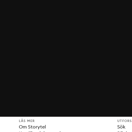
LÄS MER
UTFOR
Om Storytel
Sök