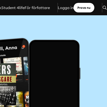
k
Student 4life
För författare
Logga in
Prova nu