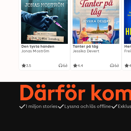
Den tysta handen
Tanter på tåg
Hem
Jonas Moström
Jessika Devert
Fre
3.5
4.4
4
Därför kom
1 miljon stories
Lyssna och läs offline
Exklu