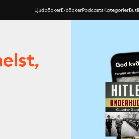
Ljudböcker
E-böcker
Podcasts
Kategorier
Buti
elst,