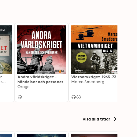
r
Andra världskriget -
Vietnamkriget. 1965-73
Den d
:
händelser och personer
Marco Smedberg
perspe
m
Orage
slag
Chris
Visa alla titlar