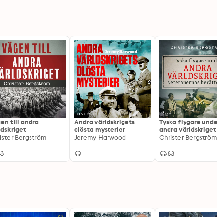
en till andra
Andra världskrigets
Tyska flygare unde
ldskriget
olösta mysterier
andra världskriget 
ister Bergström
Jeremy Harwood
veteranernas
Christer Bergströ
berättelser. Del 1