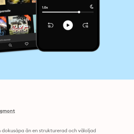
Egmont
n dokusåpa än en strukturerad och väloljad 