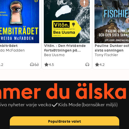
biträdet
Vitön. : Den fristående
Pauline Dunker oc
ida McFadden
fortsättningen på
sista sanningen
Expeditionen
Bea Uusma
Tony Fischier
.2
4.5
4.2
mer du älska 
siva nyheter varje vecka
Kids Mode (barnsäker miljö)
Populäraste valet