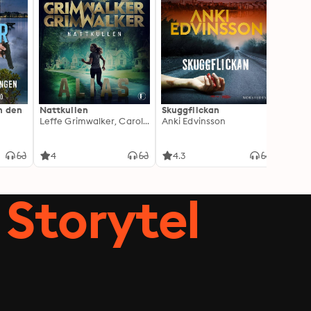
h den
Nattkullen
Skuggflickan
Skärgå
Leffe Grimwalker, Caroline Grimwalker
Anki Edvinsson
Marie
4
4.3
3.8
Storytel