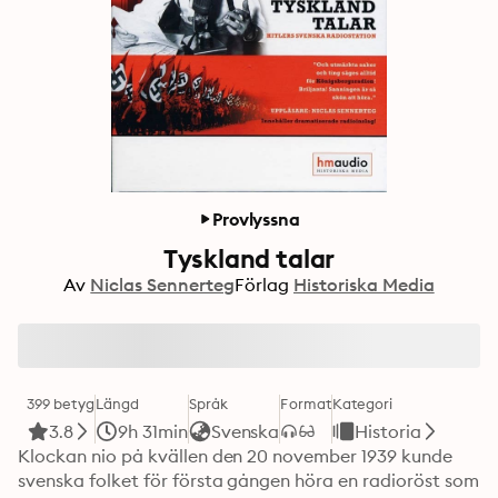
Provlyssna
Tyskland talar
Av
Niclas Sennerteg
Förlag
Historiska Media
399 betyg
Längd
Språk
Format
Kategori
3.8
9h 31min
Svenska
Historia
Klockan nio på kvällen den 20 november 1939 kunde 
svenska folket för första gången höra en radioröst som 