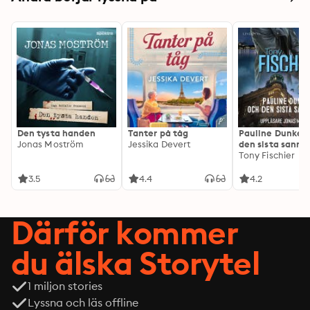
Den tysta handen
Tanter på tåg
Pauline Dunker 
Jonas Moström
Jessika Devert
den sista sanni
Tony Fischier
3.5
4.4
4.2
Därför kommer
du älska Storytel
1 miljon stories
Lyssna och läs offline