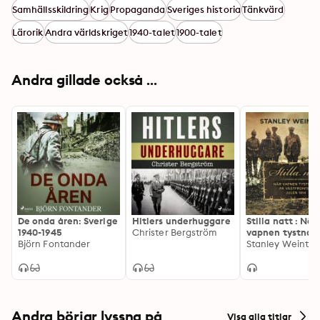
Samhällsskildring
Krig
Propaganda
Sveriges historia
Tänkvärd
Lärorik
Andra världskriget
1940-talet
1900-talet
Andra gillade också ...
De onda åren: Sverige
Hitlers underhuggare
Stilla natt : När
1940-1945
Christer Bergström
vapnen tystnad
Björn Fontander
västfronten jule
Stanley Weintra
Andra börjar lyssna på
Visa alla titlar