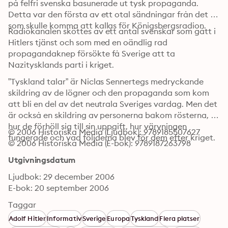
på felfri svenska basunerade ut tysk propaganda. 
Detta var den första av ett otal sändningar från det 
som skulle komma att kallas för Königsbergsradion.
Radiokanalen sköttes av ett antal svenskar som gått i 
Hitlers tjänst och som med en oändlig rad 
propagandaknep försökte få Sverige att ta 
Nazitysklands parti i kriget.
”Tyskland talar” är Niclas Sennertegs medryckande 
skildring av de lögner och den propaganda som kom 
att bli en del av det neutrala Sveriges vardag. Men det 
är också en skildring av personerna bakom rösterna, 
hur de förhöll sig till sin uppgift, hur värvningen 
© 2006 Historiska Media (Ljudbok): 9789185507627
fungerade och vad följderna blev för dem efter kriget.
© 2006 Historiska Media (E-bok): 9789187263798
Utgivningsdatum
Ljudbok: 29 december 2006
E-bok: 20 september 2006
Taggar
Adolf Hitler
Informativ
Sverige
Europa
Tyskland
Flera platser