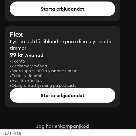
Starta erbjudandet
Flex
Lyssna och läs ibland – spara dina olyssnade
timmar.
99 kr
/månad
1 konto
20 timmar/månad
Spara upp till 100 olyssnade timmar
Exklusivt innehåll
Avsluta när du vill
Obegränsad lyssning på podcasts
Starta erbjudandet
Jag har en
kampanjkod
LÄS MER