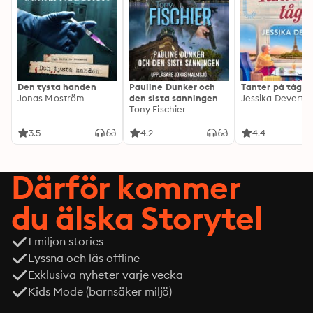
Den tysta handen
Pauline Dunker och
Tanter på tåg
Jonas Moström
den sista sanningen
Jessika Devert
Tony Fischier
3.5
4.2
4.4
Därför kommer
du älska Storytel
1 miljon stories
Lyssna och läs offline
Exklusiva nyheter varje vecka
Kids Mode (barnsäker miljö)