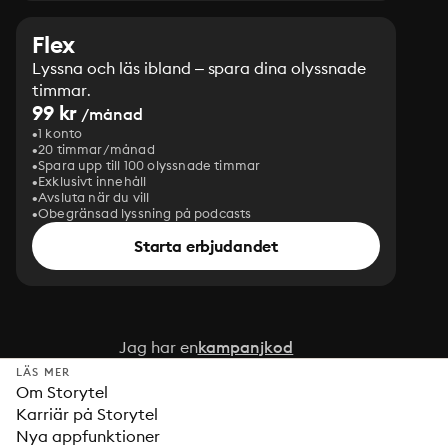
Flex
Lyssna och läs ibland – spara dina olyssnade
timmar.
99 kr
/månad
1 konto
20 timmar/månad
Spara upp till 100 olyssnade timmar
Exklusivt innehåll
Avsluta när du vill
Obegränsad lyssning på podcasts
Starta erbjudandet
Jag har en
kampanjkod
LÄS MER
Om Storytel
Karriär på Storytel
Nya appfunktioner