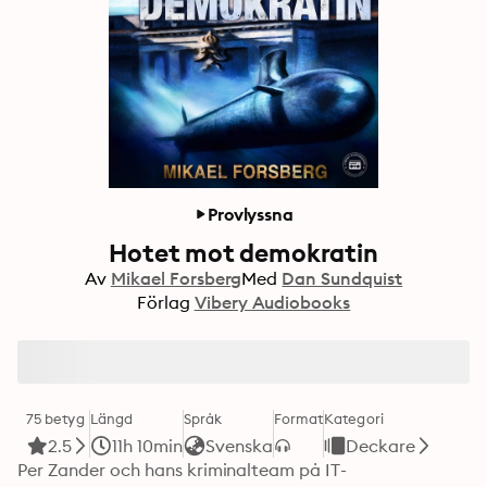
Provlyssna
Hotet mot demokratin
Av
Mikael Forsberg
Med
Dan Sundquist
Förlag
Vibery Audiobooks
75 betyg
Längd
Språk
Format
Kategori
2.5
11h 10min
Svenska
Deckare
Per Zander och hans kriminalteam på IT-