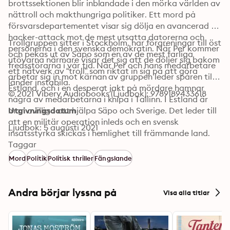
brottssektionen blir inblandade i den mörka världen av 
nättroll och makthungriga politiker. Ett mord på 
försvarsdepartementet visar sig dölja en avancerad 
hacker-attack mot de mest utsatta datorerna och 
Trollgruppen sitter i Stockholm, har förgreningar till öst 
personerna i den svenska demokratin. När Per kommer 
och pekas ut av Säpo som en av de mest farliga 
utövarna närmare visar det sig att de döljer sig bakom 
fredsstörarna i vår tid. När Per och hans medarbetare 
ett nätverk av “troll” som riktat in sig på att göra 
arbetar sig in mot kärnan av gruppen leder spåren till 
länder instabila.
Estland, och i en desperat jakt på mördare hamnar 
© 2021 Vibery Audiobooks (Ljudbok): 9789189433618
några av medarbetarna i knipa i Tallinn. I Estland är 
man ovilliga att hjälpa Säpo och Sverige. Det leder till 
Utgivningsdatum
att en militär operation inleds och en svensk 
Ljudbok: 5 augusti 2021
insatsstyrka skickas i hemlighet till främmande land.
Taggar
Mord
Politik
Politisk thriller
Fängslande
Andra börjar lyssna på
Visa alla titlar