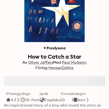
Provlyssna
How to Catch a Star
Av
Oliver Jeffers
Med
Paul McGann
Förlag
HarperCollins
173 betyg
Längd
Språk
Format
Kategori
4.3
0h 7min
Engelska
Barn
An inspirational story of a boy who loved the stars so 