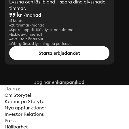
Lyssna och läs ibland – spara dina olyssnade
timmar.
99 kr
/månad
1 konto
20 timmar/månad
Spara upp till 100 olyssnade timmar
Exklusivt innehåll
Avsluta när du vill
Obegränsad lyssning på podcasts
Starta erbjudandet
Jag har en
kampanjkod
LÄS MER
Om Storytel
Karriär på Storytel
Nya appfunktioner
Investor Relations
Press
Hållbarhet