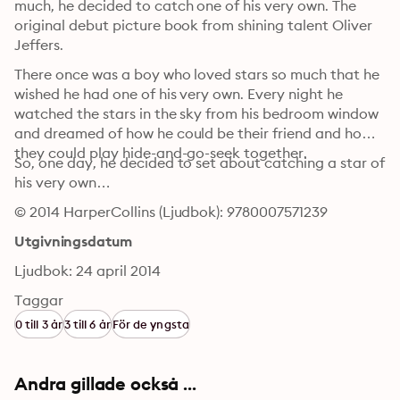
much, he decided to catch one of his very own. The 
original debut picture book from shining talent Oliver 
Jeffers.
There once was a boy who loved stars so much that he 
wished he had one of his very own. Every night he 
watched the stars in the sky from his bedroom window 
and dreamed of how he could be their friend and how 
they could play hide-and-go-seek together.
So, one day, he decided to set about catching a star of 
his very own…
© 2014 HarperCollins (Ljudbok): 9780007571239
Utgivningsdatum
Ljudbok: 24 april 2014
Taggar
0 till 3 år
3 till 6 år
För de yngsta
Andra gillade också ...