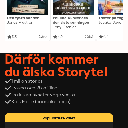
Den tysta handen
Pauline Dunker och
Tanter på tåg
Jonas Moström
den sista sanningen
Jessika Devert
Tony Fischier
3.5
4.2
4.4
Därför kommer
du älska Storytel
1 miljon stories
Lyssna och läs offline
Exklusiva nyheter varje vecka
Kids Mode (barnsäker miljö)
Populäraste valet