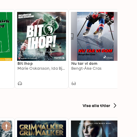
Bit ihop
Nu tar vi dom
Alex 
Marie Oskarsson, Ida Björnstad
Bengt-Åke Cras
fotbol
Marti
Visa alla titlar