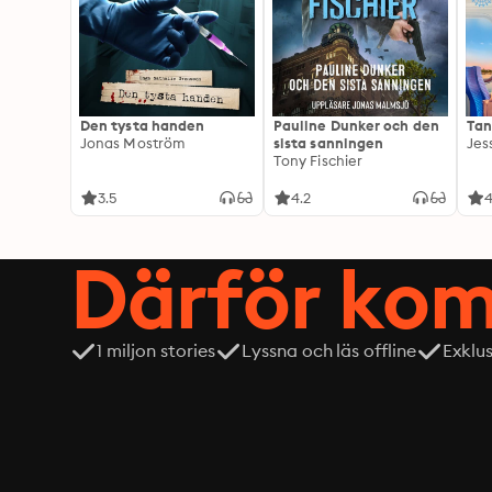
Den tysta handen
Pauline Dunker och den
Tan
Jonas Moström
sista sanningen
Jes
Tony Fischier
3.5
4.2
4
Därför kom
1 miljon stories
Lyssna och läs offline
Exklu