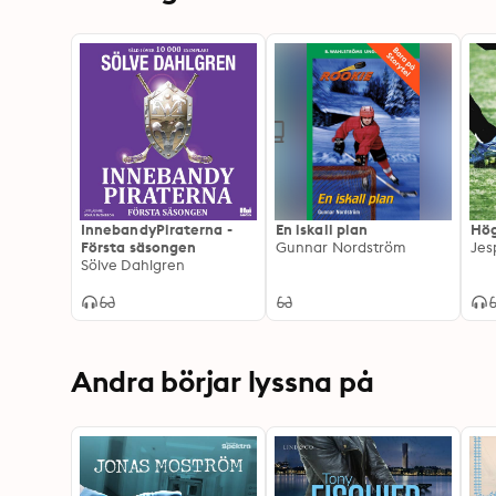
InnebandyPiraterna -
En iskall plan
Hög
Första säsongen
Gunnar Nordström
Jes
Sölve Dahlgren
Andra börjar lyssna på