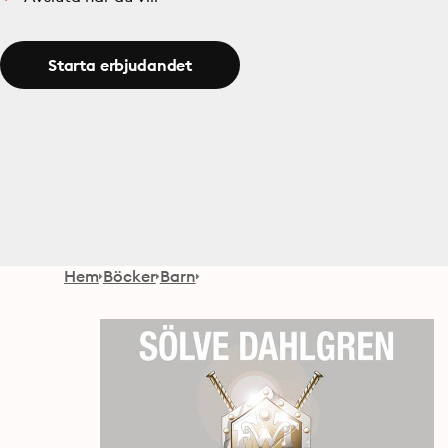
Starta erbjudandet
Hem
Böcker
Barn