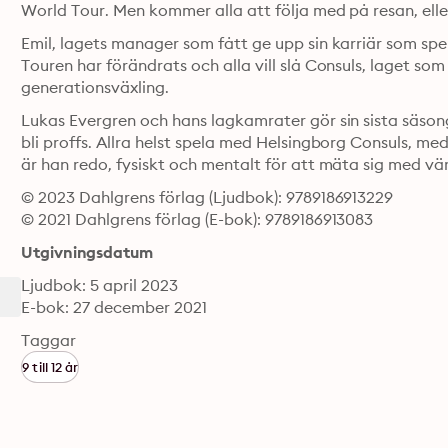
Emil, lagets manager som fått ge upp sin karriär som spel
Touren har förändrats och alla vill slå Consuls, laget s
generationsväxling. 
Lukas Evergren och hans lagkamrater gör sin sista säson
bli proffs. Allra helst spela med Helsingborg Consuls, med
är han redo, fysiskt och mentalt för att mäta sig med vä
© 2023 Dahlgrens förlag (Ljudbok): 9789186913229
© 2021 Dahlgrens förlag (E-bok): 9789186913083
Utgivningsdatum
Ljudbok: 5 april 2023
E-bok: 27 december 2021
Taggar
9 till 12 år