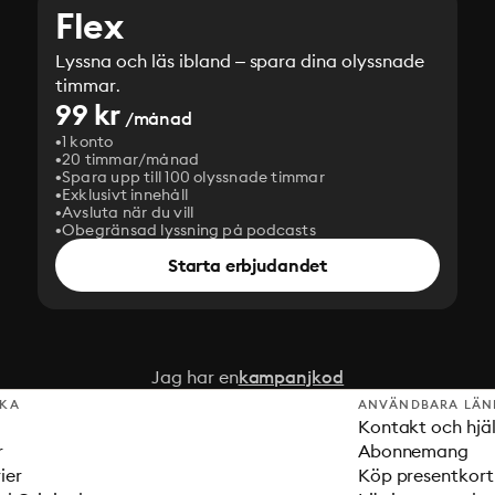
Flex
Lyssna och läs ibland – spara dina olyssnade
timmar.
99 kr
/månad
1 konto
20 timmar/månad
Spara upp till 100 olyssnade timmar
Exklusivt innehåll
Avsluta när du vill
Obegränsad lyssning på podcasts
Starta erbjudandet
Jag har en
kampanjkod
SKA
ANVÄNDBARA LÄN
Kontakt och hjä
r
Abonnemang
ier
Köp presentkort