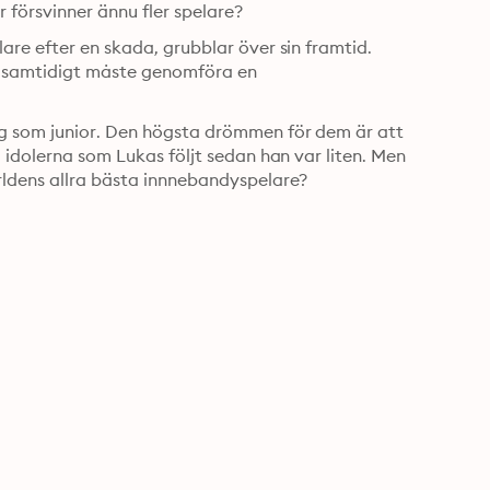
World Tour. Men kommer alla att följa med på resan, eller försvinner ännu fler spelare? 
are efter en skada, grubblar över sin framtid. 
om samtidigt måste genomföra en 
g som junior. Den högsta drömmen för dem är att 
 idolerna som Lukas följt sedan han var liten. Men 
rldens allra bästa innnebandyspelare?