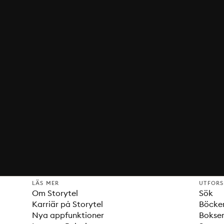
LÄS MER
UTFOR
Om Storytel
Sök
Karriär på Storytel
Böcke
Nya appfunktioner
Bokser