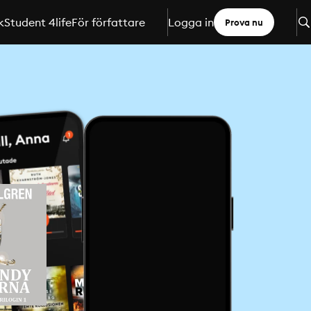
k
Student 4life
För författare
Logga in
Prova nu