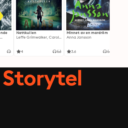
ående
Nattkullen
Minnet av en mardröm
Skugg
Leffe Grimwalker, Caroline Grimwalker
Anna Jansson
Anki 
4
3.6
4.3
Storytel