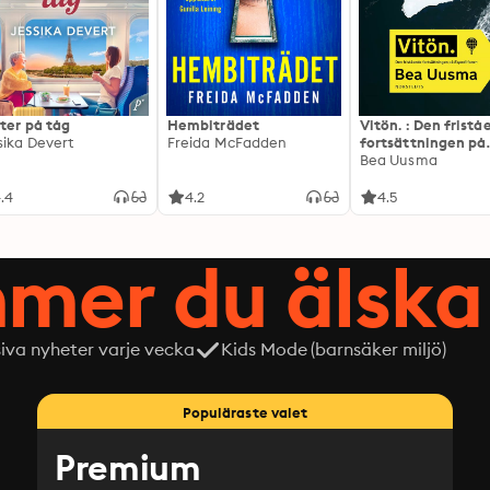
ter på tåg
Hembiträdet
Vitön. : Den frist
sika Devert
Freida McFadden
fortsättningen på
Expeditionen
Bea Uusma
.4
4.2
4.5
mer du älska 
siva nyheter varje vecka
Kids Mode (barnsäker miljö)
Populäraste valet
Premium