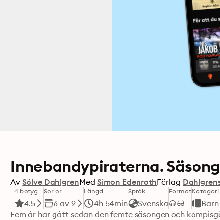
Innebandypiraterna. Säsong X
Av
Sölve Dahlgren
Med
Simon Edenroth
Förlag
Dahlgrens
4 betyg
Serier
Längd
Språk
Format
Kategori
4.5
6 av 9
4h 54min
Svenska
Barn
Fem år har gått sedan den femte säsongen och kompisgäng