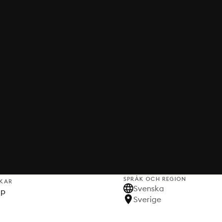
SPRÅK OCH REGION
KAR
Svenska
lp
Sverige