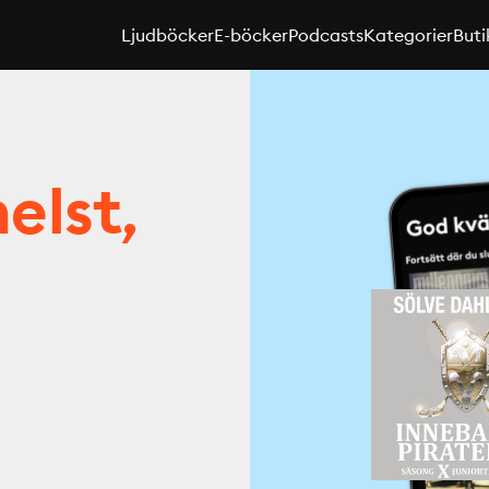
Ljudböcker
E-böcker
Podcasts
Kategorier
Buti
elst,