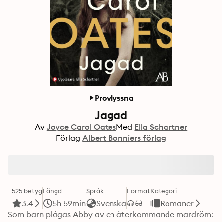
Provlyssna
Jagad
Av
Joyce Carol Oates
Med
Ella Schartner
Förlag
Albert Bonniers förlag
525 betyg
Längd
Språk
Format
Kategori
3.4
5h 59min
Svenska
Romaner
Som barn plågas Abby av en återkommande mardröm: 