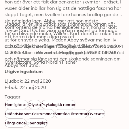
hon går över ett fält där benknotor skymtar i gräset. I 
vuxen ålder inbillar hon sig att de nattliga fasorna har 
släppt taget, men kvällen före hennes bröllop gör de 
sig påminda igen. Abby inser att hon måste 
”Jagad” är en lika otäck som spännande roman där 
konfrontera de mörka hemligheter som hon har dolt 
Joyce Carol Oates visar upp sin mästerliga förmåga 
för sin blivande make, Willem. Kort därefter råkar hon 
att borra i det mänskliga psyket.
ut för en svår olycka. Medan Abby svävar mellan liv 
och död i sjukhussängen försöker Willem förstå vad 
© 2020 Albert Bonniers förlag (Ljudbok): 9789100185091
som har hänt och varför. Han lägger ledtråd till ledtråd 
© 2020 Albert Bonniers förlag (E-bok): 9789100182687
och närmar sig långsamt den skakande sanningen om 
Översättare: Sofia Nordin Fischer
Abbys förflutna.
Utgivningsdatum
Ljudbok: 22 maj 2020
E-bok: 22 maj 2020
Taggar
Hemligheter
Olycka
Psykologisk roman
Utländska samtidsromaner
Samtida litteratur
Översatt
Fängslande
Obehagligt