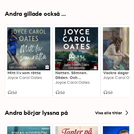
Andra gillade också ...
Mitt liv som råtta
Natten. Sömnen.
Vackra dagar
Joyce Carol Oates
Döden. Och
Joyce Carol Oat
stjärnorna.
Joyce Carol Oates
Andra börjar lyssna på
Visa alla titlar