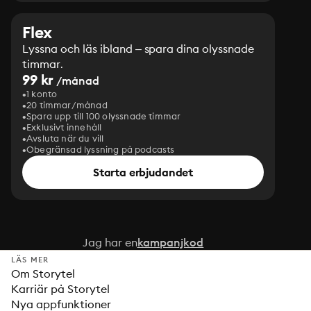
Flex
Lyssna och läs ibland – spara dina olyssnade
timmar.
99 kr
/månad
1 konto
20 timmar/månad
Spara upp till 100 olyssnade timmar
Exklusivt innehåll
Avsluta när du vill
Obegränsad lyssning på podcasts
Starta erbjudandet
Jag har en
kampanjkod
LÄS MER
Om Storytel
Karriär på Storytel
Nya appfunktioner