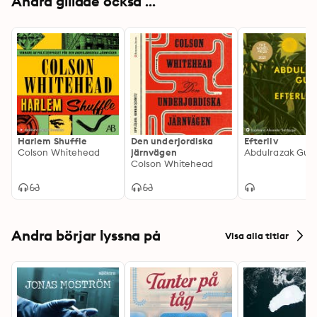
Andra gillade också ...
Harlem Shuffle
Den underjordiska
Efterliv
Colson Whitehead
järnvägen
Abdulrazak Gur
Colson Whitehead
Andra börjar lyssna på
Visa alla titlar