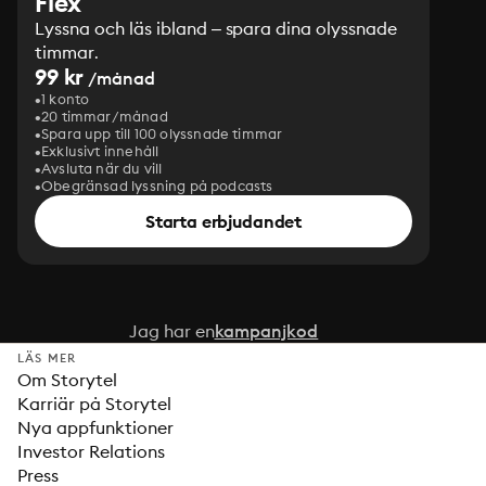
Flex
Lyssna och läs ibland – spara dina olyssnade
timmar.
99 kr
/månad
1 konto
20 timmar/månad
Spara upp till 100 olyssnade timmar
Exklusivt innehåll
Avsluta när du vill
Obegränsad lyssning på podcasts
Starta erbjudandet
Jag har en
kampanjkod
LÄS MER
Om Storytel
Karriär på Storytel
Nya appfunktioner
Investor Relations
Press