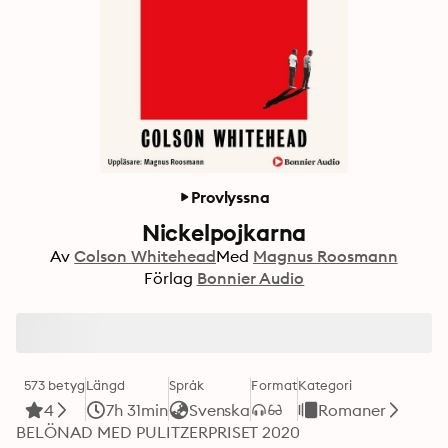
Provlyssna
Nickelpojkarna
Av
Colson Whitehead
Med
Magnus Roosmann
Förlag
Bonnier Audio
573 betyg
Längd
Språk
Format
Kategori
4
7h 31min
Svenska
Romaner
BELÖNAD MED PULITZERPRISET 2020