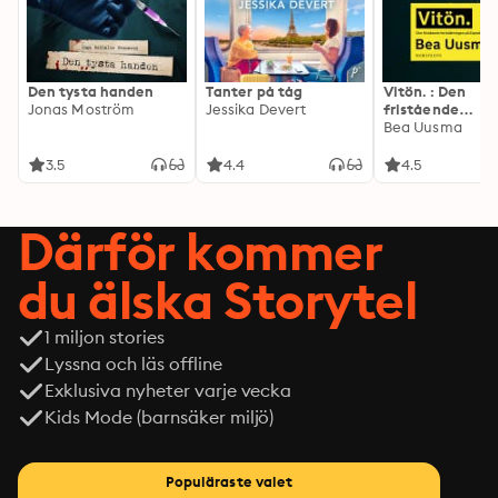
Den tysta handen
Tanter på tåg
Vitön. : Den
Jonas Moström
Jessika Devert
fristående
fortsättningen 
Bea Uusma
Expeditionen
3.5
4.4
4.5
Därför kommer
du älska Storytel
1 miljon stories
Lyssna och läs offline
Exklusiva nyheter varje vecka
Kids Mode (barnsäker miljö)
Populäraste valet