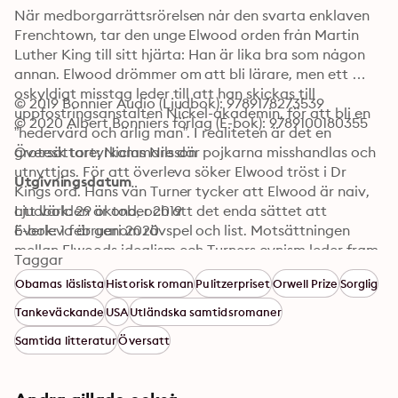
När medborgarrättsrörelsen når den svarta enklaven 
Frenchtown, tar den unge Elwood orden från Martin 
Luther King till sitt hjärta: Han är lika bra som någon 
annan. Elwood drömmer om att bli lärare, men ett 
oskyldigt misstag leder till att han skickas till 
© 2019 Bonnier Audio (Ljudbok): 9789178273539
uppfostringsanstalten Nickel-akademin, för att bli en 
© 2020 Albert Bonniers förlag (E-bok): 9789100180355
”hedervärd och ärlig man”. I realiteten är det en 
grotesk tortyrkammare där pojkarna misshandlas och 
Översättare: Niclas Nilsson
utnyttjas. För att överleva söker Elwood tröst i Dr 
Utgivningsdatum
Kings ord. Hans vän Turner tycker att Elwood är naiv, 
att världen är ond, och att det enda sättet att 
Ljudbok: 29 oktober 2019
överleva är genom rävspel och list. Motsättningen 
E-bok: 1 februari 2020
mellan Elwoods idealism och Turners cynism leder fram 
Taggar
till ett beslut vars efterverkningar blir kännbara i 
Obamas läslista
Historisk roman
Pulitzerpriset
Orwell Prize
Sorglig
decennier efteråt.
Tankeväckande
USA
Utländska samtidsromaner
Samtida litteratur
Översatt