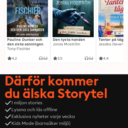
Pauline Dunker och
Den tysta handen
Tanter på tåg
den sista sanningen
Jonas Moström
Jessika Devert
Tony Fischier
4.2
3.5
4.4
Därför kommer
du älska Storytel
1 miljon stories
Lyssna och läs offline
Exklusiva nyheter varje vecka
Kids Mode (barnsäker miljö)