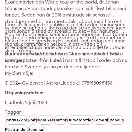
Skandinavien och World tour of the world, är Johan 
Glans en av de standupkomiker som sålt flest biljetter i 
landet. Sedan han år 2018 avslutade sin senaste 
standupturné har han mestadels jobbat med film och 
I föreställningen får publiken ta del av den humor som 
tv, men nu är han tillbaka på den stora livescenen igen 
gjort Johan älskad av svenska folket – hur han med 
– på sin första egna sommarturné någonsin. När turnén 
tvistade beskrivningar av vardagen, träffsäkerhet och 
blev offentlig spreds ordet snabbt och redan en timme 
skånsk charm får en hel publik att vrida sig i 
efter biljettsläpp hade det sålts 20 000 biljetter. Under 
skrattkramp.
sommaren besökte turnén utsålda spelplatser i hela 
Under turnén besöker Johan Glans sina absolut bästa 
Sverige.
sommarplatser från Luleå i norr till Ystad i söder och nu 
kan hela Sverige lyssna på den som ljudbok.

Mycket nöje!
© 2024 Gyldendal Astra (Ljudbok): 9789180981156
Utgivningsdatum
Ljudbok: 9 juli 2024
Taggar
Johan Glans
Rolig
Komiker
Humor
Humorgrafier
Komedi
Standup
På stranden
Sommar