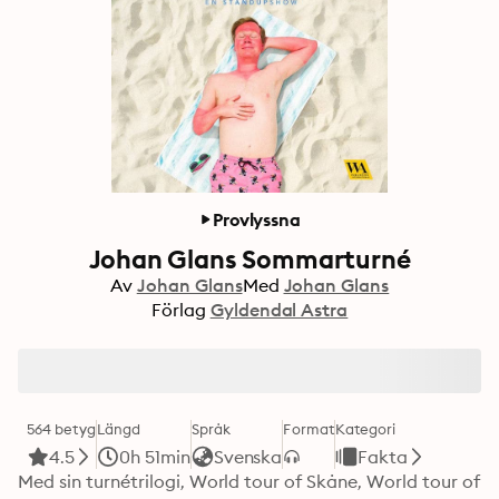
Provlyssna
Johan Glans Sommarturné
Av
Johan Glans
Med
Johan Glans
Förlag
Gyldendal Astra
564 betyg
Längd
Språk
Format
Kategori
4.5
0h 51min
Svenska
Fakta
Med sin turnétrilogi, World tour of Skåne, World tour of 