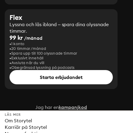
Flex
Lyssna och läs ibland – spara dina olyssnade
timmar.
99 kr
/månad
1 konto
20 timmar/månad
Spara upp till 100 olyssnade timmar
Exklusivt innehåll
Avsluta när du vill
Obegränsad lyssning på podcasts
Starta erbjudandet
Jag har en
kampanjkod
LÄS MER
Om Storytel
Karriär på Storytel