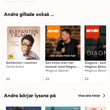
Andra gillade också ...
Elefanten i rummet
Det enda man har :
Diagnos : kome
David Batra
komedi med Magnus
Magnus Betnér
Betnér
Magnus Betnér
Magnus Betnér
Andra börjar lyssna på
Visa alla titlar