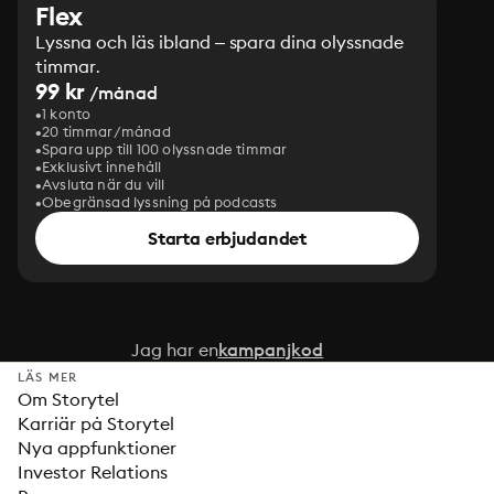
Flex
Lyssna och läs ibland – spara dina olyssnade
timmar.
99 kr
/månad
1 konto
20 timmar/månad
Spara upp till 100 olyssnade timmar
Exklusivt innehåll
Avsluta när du vill
Obegränsad lyssning på podcasts
Starta erbjudandet
Jag har en
kampanjkod
LÄS MER
Om Storytel
Karriär på Storytel
Nya appfunktioner
Investor Relations