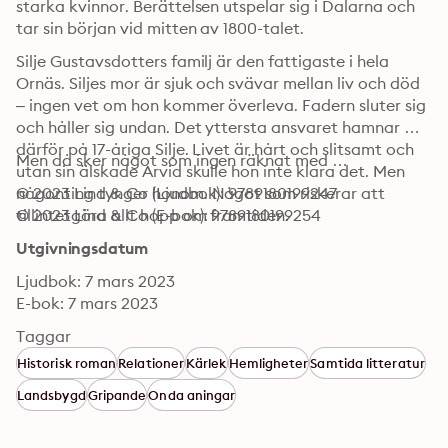
starka kvinnor. Berättelsen utspelar sig i Dalarna och 
tar sin början vid mitten av 1800-talet.
Silje Gustavsdotters familj är den fattigaste i hela 
Ornäs. Siljes mor är sjuk och svävar mellan liv och död 
– ingen vet om hon kommer överleva. Fadern sluter sig 
och håller sig undan. Det yttersta ansvaret hamnar 
därför på 17-åriga Silje. Livet är hårt och slitsamt och 
Men då sker något som ingen räknat med …
utan sin älskade Arvid skulle hon inte klara det. Men 
någonting tynger honom. Något som riskerar att 
© 2023 Lind & Co (Ljudbok): 9789180199247
tillintetgöra allt hopp om framtiden.
© 2023 Lind & Co (E-bok): 9789180199254
Utgivningsdatum
Ljudbok: 7 mars 2023
E-bok: 7 mars 2023
Taggar
Historisk roman
Relationer
Kärlek
Hemligheter
Samtida litteratur
Landsbygd
Gripande
Onda aningar