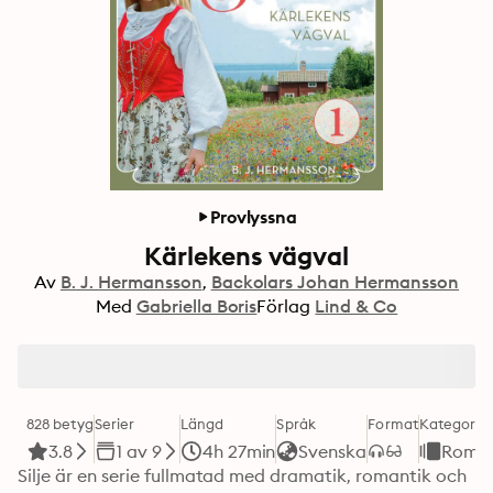
Provlyssna
Kärlekens vägval
Av
B. J. Hermansson
Backolars Johan Hermansson
Med
Gabriella Boris
Förlag
Lind & Co
828 betyg
Serier
Längd
Språk
Format
Kategori
3.8
1 av 9
4h 27min
Svenska
Roma
Silje är en serie fullmatad med dramatik, romantik och 