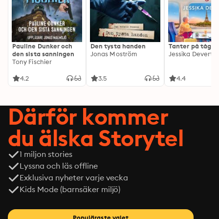
Pauline Dunker och
Den tysta handen
Tanter på tåg
den sista sanningen
Jonas Moström
Jessika Devert
Tony Fischier
4.2
3.5
4.4
Därför kommer
du älska Storytel
1 miljon stories
Lyssna och läs offline
Exklusiva nyheter varje vecka
Kids Mode (barnsäker miljö)
Populäraste valet