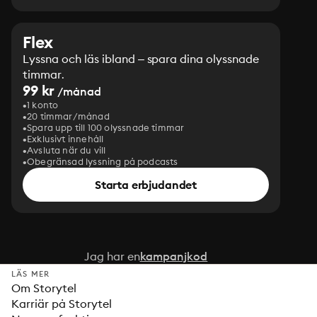
Flex
Lyssna och läs ibland – spara dina olyssnade
timmar.
99 kr
/månad
1 konto
20 timmar/månad
Spara upp till 100 olyssnade timmar
Exklusivt innehåll
Avsluta när du vill
Obegränsad lyssning på podcasts
Starta erbjudandet
Jag har en
kampanjkod
LÄS MER
Om Storytel
Karriär på Storytel