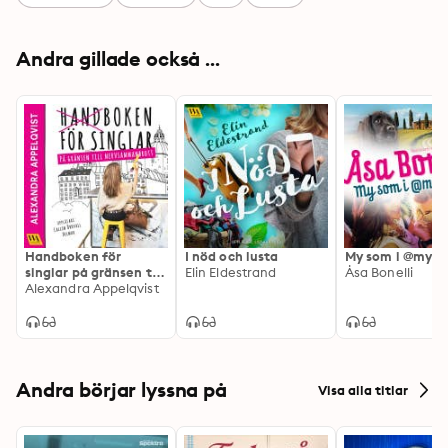
Andra gillade också ...
Handboken för
I nöd och lusta
My som i @my_s
singlar på gränsen till
Elin Eldestrand
Åsa Bonelli
nervsammanbrott
Alexandra Appelqvist
Andra börjar lyssna på
Visa alla titlar