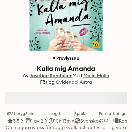
Provlyssna
Kalla mig Amanda
Av
Josefine Sandblom
Med
Malin Molin
Förlag
Gyldendal Astra
872 betyg
Serier
Längd
Språk
Format
Kategori
3.5
1 av 2
10h 13min
Svenska
Roma
'Om någon av oss får ragg ikväll, och det visar sig vara 