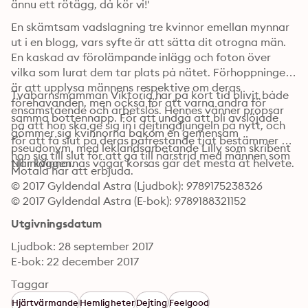
ännu ett rötägg, då kör vi!'
En skämtsam vadslagning tre kvinnor emellan mynnar 
ut i en blogg, vars syfte är att sätta dit otrogna män. 
En kaskad av förolämpande inlägg och foton över 
vilka som lurat dem tar plats på nätet. Förhoppningen 
är att upplysa männens respektive om deras 
Tvåbarnsmamman Viktoria har på kort tid blivit både 
förehavanden, men också för att varna andra för 
ensamstående och arbetslös. Hennes vänner propsar 
samma bottennapp. För att undgå att bli avslöjade 
på att hon ska ge sig in i dejtingdjungeln på nytt, och 
gömmer sig kvinnorna bakom en gemensam 
för att få slut på deras påfrestande tjat bestämmer 
pseudonym, med leklandsarbetande Lilly som skribent 
hon sig till slut för att gå till närstrid med männen som 
till inläggen.
När kvinnornas vägar korsas går det mesta åt helvete.
Motala har att erbjuda.
© 2017 Gyldendal Astra (Ljudbok): 9789175238326
© 2017 Gyldendal Astra (E-bok): 9789188321152
Utgivningsdatum
Ljudbok: 28 september 2017
E-bok: 22 december 2017
Taggar
Hjärtvärmande
Hemligheter
Dejting
Feelgood