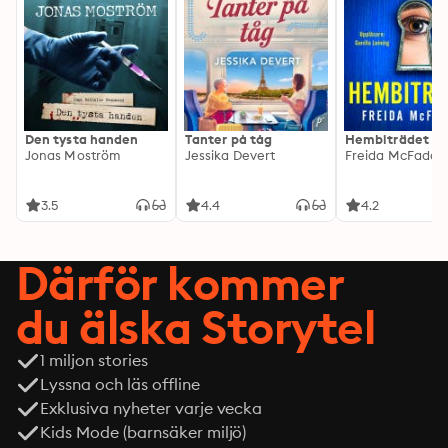
Den tysta handen
Tanter på tåg
Hembiträdet
Jonas Moström
Jessika Devert
Freida McFadde
3.5
4.4
4.2
Därför kommer
du älska Storytel
1 miljon stories
Lyssna och läs offline
Exklusiva nyheter varje vecka
Kids Mode (barnsäker miljö)