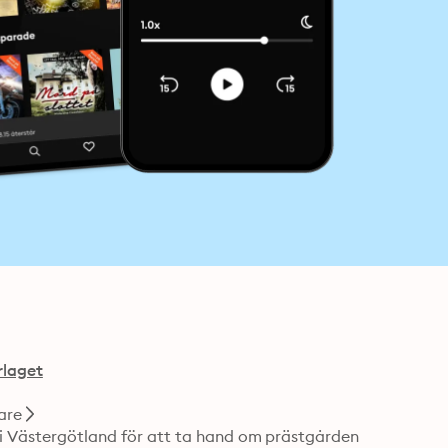
rlaget
are
 i Västergötland för att ta hand om prästgården 