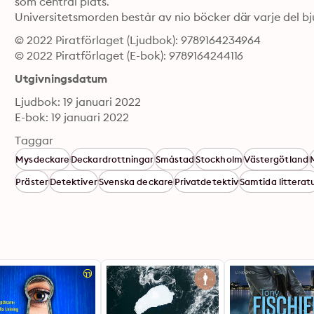
som central plats. 

Universitetsmorden består av nio böcker där varje del bj
© 2022 Piratförlaget (Ljudbok): 9789164234964
© 2022 Piratförlaget (E-bok): 9789164244116
Utgivningsdatum
Ljudbok: 19 januari 2022
E-bok: 19 januari 2022
Taggar
Mysdeckare
Deckardrottningar
Småstad
Stockholm
Västergötland
Präster
Detektiver
Svenska deckare
Privatdetektiv
Samtida litterat