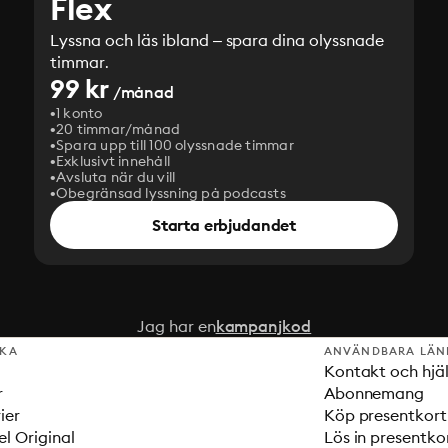
Flex
Lyssna och läs ibland – spara dina olyssnade
timmar.
99 kr
/månad
1 konto
20 timmar/månad
Spara upp till 100 olyssnade timmar
Exklusivt innehåll
Avsluta när du vill
Obegränsad lyssning på podcasts
Starta erbjudandet
Jag har en
kampanjkod
SKA
ANVÄNDBARA LÄN
Kontakt och hjä
r
Abonnemang
ier
Köp presentkort
el Original
Lös in presentko