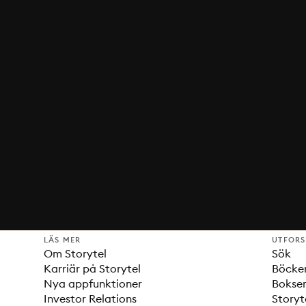
LÄS MER
UTFOR
Om Storytel
Sök
Karriär på Storytel
Böcke
Nya appfunktioner
Bokser
Investor Relations
Storyt