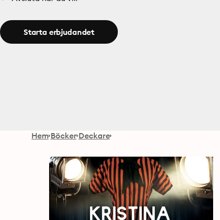
Starta erbjudandet
Hem
Böcker
Deckare