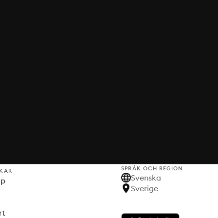
SPRÅK OCH REGION
KAR
Svenska
lp
Sverige
rt