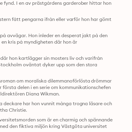
 fynd. I en av prästgårdens garderober hittar hon 
stern fått pengarna ifrån eller varför hon har gömt 
på avvägar. Hon inleder en desperat jakt på den 
en kris på myndigheten där hon är 
är hon kartlägger sin mosters liv och varifrån 
Stockholm oväntat dyker upp som den stora 
ngsroman om moraliska dilemmanoförlösta drömmar 
 första delen i en serie om kommunikationschefen 
Nina Storm och hennes inte helt sympatiska chef, generaldirektören Diana Wikman. 
na deckare har hon vunnit många trogna läsare och 
ha Christie.
niversitetsmorden som är en charmig och spännande 
ed den fiktiva miljön kring Västgöta universitet 