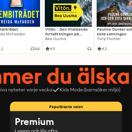
biträdet
Vitön. : Den fristående
Pauline Dunker oc
ida McFadden
fortsättningen på
sista sanningen
Expeditionen
Bea Uusma
Tony Fischier
.2
4.5
4.2
mer du älska 
siva nyheter varje vecka
Kids Mode (barnsäker miljö)
Populäraste valet
Premium
Lyssna och läs ofta.