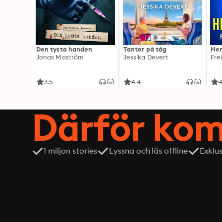
Den tysta handen
Tanter på tåg
Hem
Jonas Moström
Jessika Devert
Fre
3.5
4.4
4
Därför kom
1 miljon stories
Lyssna och läs offline
Exklu