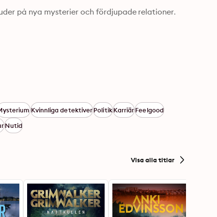
uder på nya mysterier och fördjupade relationer.
Mysterium
Kvinnliga detektiver
Politik
Karriär
Feelgood
ur
Nutid
Visa alla titlar