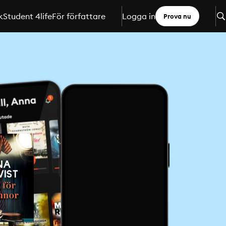
k
Student 4life
För författare
Logga in
Prova nu