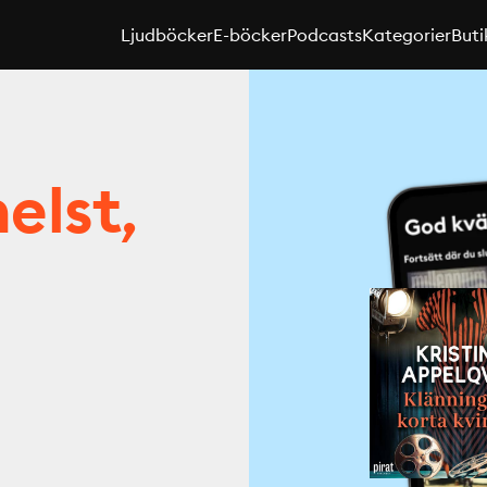
Ljudböcker
E-böcker
Podcasts
Kategorier
Buti
elst,