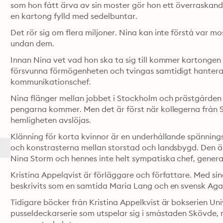
som hon fått ärva av sin moster gör hon ett överraskande
en kartong fylld med sedelbuntar.
Det rör sig om flera miljoner. Nina kan inte förstå var mo
undan dem.
Innan Nina vet vad hon ska ta sig till kommer kartongen 
försvunna förmögenheten och tvingas samtidigt hantera 
kommunikationschef.
Nina flänger mellan jobbet i Stockholm och prästgården d
pengarna kommer. Men det är först när kollegerna från 
hemligheten avslöjas.
Klänning för korta kvinnor är en underhållande spänni
och konstrasterna mellan storstad och landsbygd. Den är
Kristina Appelqvist är förläggare och författare. Med si
beskrivits som en samtida Maria Lang och en svensk Agat
Tidigare böcker från Kristina Appelkvist är bokserien U
pusseldeckarserie som utspelar sig i småstaden Skövde, m