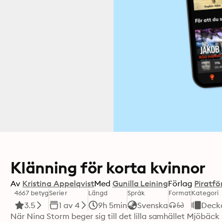
Klänning för korta kvinnor
Av
Kristina Appelqvist
Med
Gunilla Leining
Förlag
Piratfö
4667 betyg
Serier
Längd
Språk
Format
Kategori
3.5
1 av 4
9h 5min
Svenska
Deck
När Nina Storm beger sig till det lilla samhället Mjöbäck