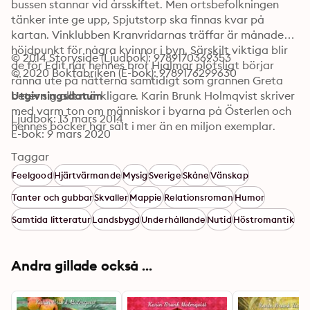
bussen stannar vid årsskiftet. Men ortsbefolkningen 
tänker inte ge upp, Spjutstorp ska finnas kvar på 
kartan. Vinklubben Kranvridarnas träffar är månadens 
höjdpunkt för några kvinnor i byn. Särskilt viktiga blir 
© 2014 Storyside (Ljudbok): 9789170369353
de för Edit när hennes bror Hjalmar plötsligt börjar 
© 2020 Bokfabriken (E-bok): 9789176299630
ränna ute på nätterna samtidigt som grannen Greta 
beter sig allt märkligare. Karin Brunk Holmqvist skriver 
Utgivningsdatum
med varm ton om människor i byarna på Österlen och 
Ljudbok: 13 mars 2014
hennes böcker har sålt i mer än en miljon exemplar.
E-bok: 9 mars 2020
Taggar
Feelgood
Hjärtvärmande
Mysig
Sverige
Skåne
Vänskap
Tanter och gubbar
Skvaller
Mappie
Relationsroman
Humor
Samtida litteratur
Landsbygd
Underhållande
Nutid
Höstromantik
Andra gillade också ...