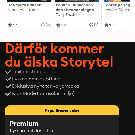
Den tysta handen
Pauline Dunker och
Tanter på tåg
Jonas Moström
den sista sanningen
Jessika Devert
Tony Fischier
3.5
4.2
4.4
Därför kommer
du älska Storytel
1 miljon stories
Lyssna och läs offline
Exklusiva nyheter varje vecka
Kids Mode (barnsäker miljö)
Populäraste valet
Premium
Lyssna och läs ofta.