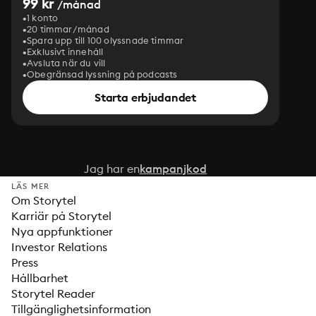
99 kr
/månad
1 konto
20 timmar/månad
Spara upp till 100 olyssnade timmar
Exklusivt innehåll
Avsluta när du vill
Obegränsad lyssning på podcasts
Starta erbjudandet
Jag har en
kampanjkod
LÄS MER
Om Storytel
Karriär på Storytel
Nya appfunktioner
Investor Relations
Press
Hållbarhet
Storytel Reader
Tillgänglighetsinformation