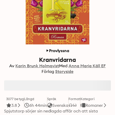
Provlyssna
Kranvridarna
Av
Karin Brunk Holmqvist
Med
Anna Maria Käll EF
Förlag
Storyside
3077 betyg
Längd
Språk
Format
Kategori
3.8
6h 44min
Svenska
Romaner
Spjutstorp sörjer sin nedlagda affär och att sista 