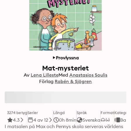
Provlyssna
Mat-mysteriet
Av
Lena Lilleste
Med
Anastasios Soulis
Förlag
Rabén & Sjögren
3274 betyg
Serier
Längd
Språk
Format
Kategori
4.3
4 av 12
0h 8min
Svenska
Barn
I matsalen på Max och Pennys skola serveras världens 