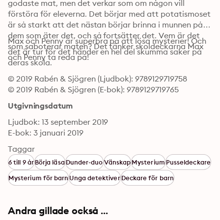
godaste mat, men det verkar som om någon vill 
förstöra för eleverna. Det börjar med att potatismoset 
är så starkt att det nästan börjar brinna i munnen på 
dem som äter det, och så fortsätter det. Vem är det 
Max och Penny är superbra på att lösa mysterier! Och 
som saboterar maten? Det tänker skoldeckarna Max 
det är tur för det händer en hel del skumma saker på 
och Penny ta reda på!
deras skola.
© 2019 Rabén & Sjögren (Ljudbok): 9789129719758
© 2019 Rabén & Sjögren (E-bok): 9789129719765
Utgivningsdatum
Ljudbok: 13 september 2019
E-bok: 3 januari 2019
Taggar
6 till 9 år
Börja läsa
Dunder-duo
Vänskap
Mysterium
Pusseldeckare
Mysterium för barn
Unga detektiver
Deckare för barn
Andra gillade också ...