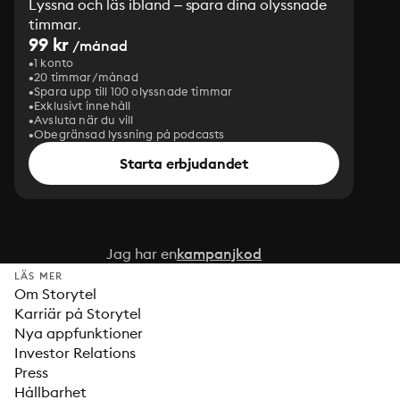
Lyssna och läs ibland – spara dina olyssnade
timmar.
99 kr
/månad
1 konto
20 timmar/månad
Spara upp till 100 olyssnade timmar
Exklusivt innehåll
Avsluta när du vill
Obegränsad lyssning på podcasts
Starta erbjudandet
Jag har en
kampanjkod
LÄS MER
Om Storytel
Karriär på Storytel
Nya appfunktioner
Investor Relations
Press
Hållbarhet