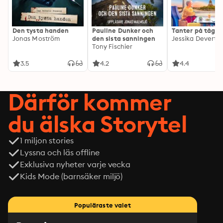
Den tysta handen
Pauline Dunker och
Tanter på tåg
Jonas Moström
den sista sanningen
Jessika Devert
Tony Fischier
3.5
4.2
4.4
Därför kommer
du älska Storytel
1 miljon stories
Lyssna och läs offline
Exklusiva nyheter varje vecka
Kids Mode (barnsäker miljö)
Populäraste valet