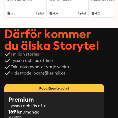
Jonas Moström
Jessika Devert
Freida McFadde
3.5
4.4
4.2
Därför kommer
du älska Storytel
1 miljon stories
Lyssna och läs offline
Exklusiva nyheter varje vecka
Kids Mode (barnsäker miljö)
Populäraste valet
Premium
Lyssna och läs ofta.
169 kr
/månad
1 konto