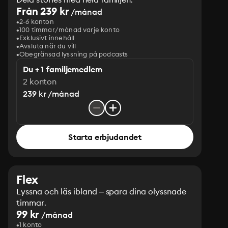
Från 239 kr
/månad
2-6 konton
100 timmar/månad varje konto
Exklusivt innehåll
Avsluta när du vill
Obegränsad lyssning på podcasts
Du + 1 familjemedlem
2 konton
239 kr /månad
Starta erbjudandet
Flex
Lyssna och läs ibland – spara dina olyssnade
timmar.
99 kr
/månad
1 konto