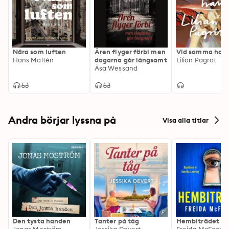
och 2012. En bestseller inom området.
Nära som luften
Åren flyger förbi men
Vid samma hav
Hans Maltén
dagarna går långsamt
Lilian Pagrot
Åsa Wessand
Andra börjar lyssna på
Visa alla titlar
Den tysta handen
Tanter på tåg
Hembiträdet