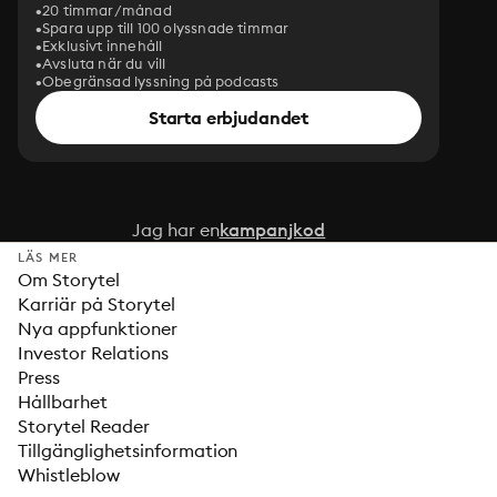
20 timmar/månad
Spara upp till 100 olyssnade timmar
Exklusivt innehåll
Avsluta när du vill
Obegränsad lyssning på podcasts
Starta erbjudandet
Jag har en
kampanjkod
LÄS MER
Om Storytel
Karriär på Storytel
Nya appfunktioner
Investor Relations
Press
Hållbarhet
Storytel Reader
Tillgänglighetsinformation
Whistleblow