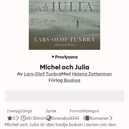
Provlyssna
Michel och Julia
Av
Lars-Olof Tunbrå
Med
Helena Zetterman
Förlag
Bookea
2 betyg
Längd
Språk
Format
Kategori
3
6h 50min
Svenska
Romaner
Michel och Julia är den tredje boken i serien om den 