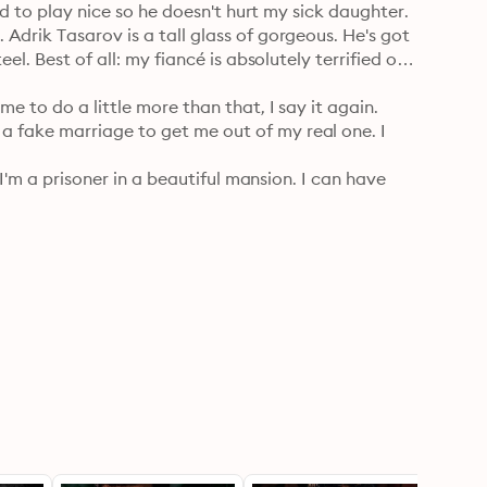
nd to play nice so he doesn't hurt my sick daughter.

drik Tasarov is a tall glass of gorgeous. He's got 
l. Best of all: my fiancé is absolutely terrified of 
 to do a little more than that, I say it again. 
fake marriage to get me out of my real one. I 
I'm a prisoner in a beautiful mansion. I can have 
doesn't know about. Something that will change 
et from bestselling mafia romantic suspense author 
 two, Midnight Lies.