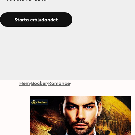
Starta erbjudandet
Hem
Böcker
Romance