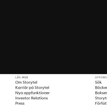
LÄS MER
UTFOR
Om Storytel
Sök
Karriär på Storytel
Böcke
Nya appfunktioner
Bokser
Investor Relations
Storyt
Press
Förfat