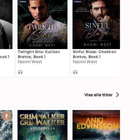
Twilight Sins: Kulikov
Sinful Blaze: Chekhov
Unfor
ook 1
Bratva, Book 1
Bratva, Book 1
Staruk
Naomi West
Naomi West
Brook
Visa alla titlar