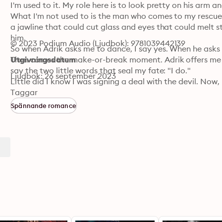
I'm used to it. My role here is to look pretty on his arm a
What I'm not used to is the man who comes to my rescue. A
a jawline that could cut glass and eyes that could melt stee
him.

© 2023 Podium Audio (Ljudbok): 9781039442139
So when Adrik asks me to dance, I say yes. When he asks me
Then comes the make-or-break moment. Adrik offers me a 
Utgivningsdatum
say the two little words that seal my fate: "I do."

Ljudbok: 26 september 2023
Little did I know I was signing a deal with the devil. Now, 
anything I want—except for my freedom.

Taggar
I have an ace up my sleeve. Something my fake husband 
Spännande romance
everything. His baby in my belly.

Midnight Oath is the first book in the Tasarov Bratva du
Naomi West. Adrik and Emery's story carries on into book