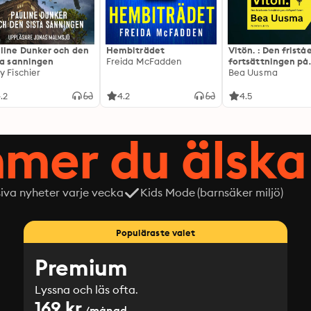
line Dunker och den
Hembiträdet
Vitön. : Den frist
ta sanningen
Freida McFadden
fortsättningen på
y Fischier
Expeditionen
Bea Uusma
.2
4.2
4.5
mer du älska 
siva nyheter varje vecka
Kids Mode (barnsäker miljö)
Populäraste valet
Premium
Lyssna och läs ofta.
169 kr
/månad