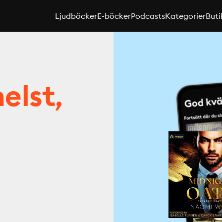
Ljudböcker
E-böcker
Podcasts
Kategorier
Buti
elst,