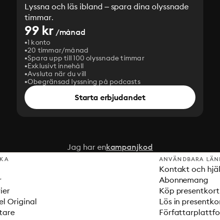
Lyssna och läs ibland – spara dina olyssnade
timmar.
99 kr
/månad
1 konto
20 timmar/månad
Spara upp till 100 olyssnade timmar
Exklusivt innehåll
Avsluta när du vill
Obegränsad lyssning på podcasts
Starta erbjudandet
Jag har en
kampanjkod
SKA
ANVÄNDBARA LÄN
Kontakt och hjä
r
Abonnemang
ier
Köp presentkort
el Original
Lös in presentko
tare
Författarplattf