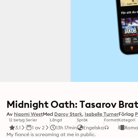
Midnight Oath: Tasarov Brat
Av
Naomi West
Med
Darcy Stark
Isabelle Turner
Förlag
P
12 betyg
Serier
Längd
Språk
Format
Kategori
3.1
1 av 2
13h 17min
Engelska
Roma
My fiancé is screaming at me in public.
