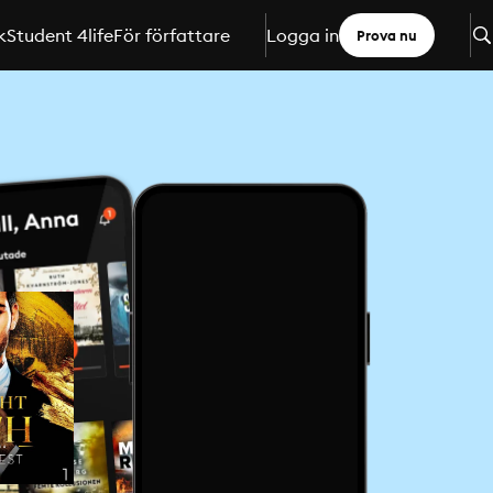
k
Student 4life
För författare
Logga in
Prova nu