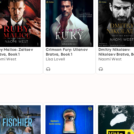
y Malice: Zaitsev
Crimson Fury: Ulianov
Dmitry Nikolaev:
tva, Book 1
Bratva, Book 1
Nikolaev Bratva, B
omi West
Lisa Lovell
Naomi West