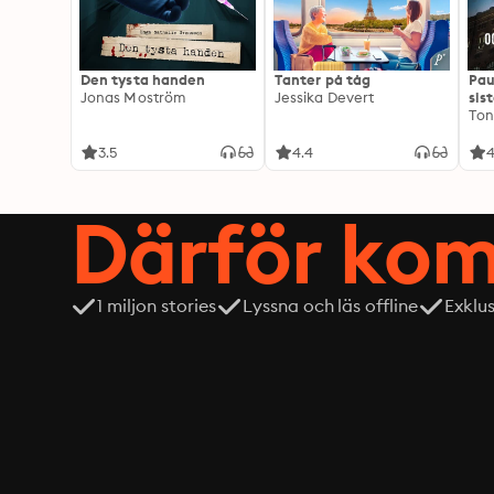
Den tysta handen
Tanter på tåg
Pau
Jonas Moström
Jessika Devert
sis
Ton
3.5
4.4
4
Därför kom
1 miljon stories
Lyssna och läs offline
Exklu