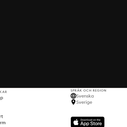
SPRÅK OCH REGION
KAR
Svenska
lp
Sverige
rt
orm