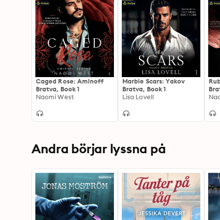
Caged Rose: Aminoff
Marble Scars: Yakov
Rub
Bratva, Book 1
Bratva, Book 1
Bra
Naomi West
Lisa Lovell
Na
Andra börjar lyssna på