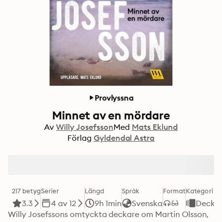
Provlyssna
Minnet av en mördare
Av
Willy Josefsson
Med
Mats Eklund
Förlag
Gyldendal Astra
217 betyg
Serier
Längd
Språk
Format
Kategori
3.3
4 av 12
9h 1min
Svenska
Decka
Willy Josefssons omtyckta deckare om Martin Olsson, 