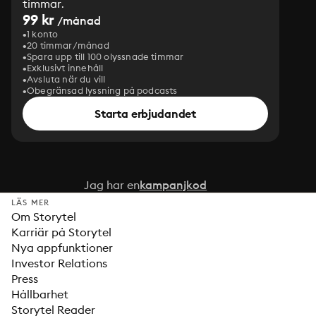
timmar.
99 kr
/månad
1 konto
20 timmar/månad
Spara upp till 100 olyssnade timmar
Exklusivt innehåll
Avsluta när du vill
Obegränsad lyssning på podcasts
Starta erbjudandet
Jag har en
kampanjkod
LÄS MER
Om Storytel
Karriär på Storytel
Nya appfunktioner
Investor Relations
Press
Hållbarhet
Storytel Reader