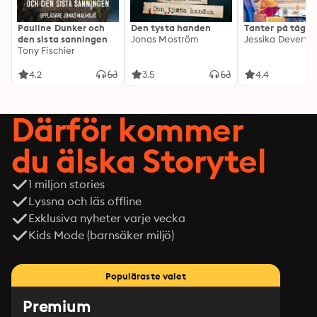
Pauline Dunker och
Den tysta handen
Tanter på tåg
den sista sanningen
Jonas Moström
Jessika Devert
Tony Fischier
4.2
3.5
4.4
Därför kommer
du älska Storytel
1 miljon stories
Lyssna och läs offline
Exklusiva nyheter varje vecka
Kids Mode (barnsäker miljö)
Populäraste valet
Premium