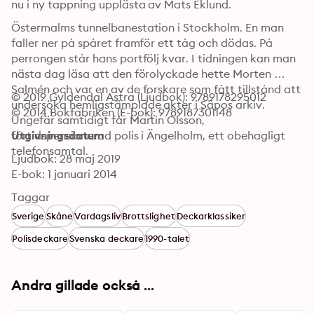
nu i ny tappning upplästa av Mats Eklund.
Östermalms tunnelbanestation i Stockholm. En man 
faller ner på spåret framför ett tåg och dödas. På 
perrongen står hans portfölj kvar. I tidningen kan man 
nästa dag läsa att den förolyckade hette Morten 
Salmén och var en av de forskare som fått tillstånd att 
© 2019 Gyldendal Astra (Ljudbok): 9789178295012
undersöka hemligstämplade akter i Säpos arkiv. 
© 2014 Bokfabriken (E-bok): 9789187301148
Ungefär samtidigt får Martin Olsson, 
förtidspensionerad polis i Ängelholm, ett obehagligt 
Utgivningsdatum
telefonsamtal.
Ljudbok: 28 maj 2019
E-bok: 1 januari 2014
Taggar
Sverige
Skåne
Vardagsliv
Brottslighet
Deckarklassiker
Polisdeckare
Svenska deckare
1990-talet
Andra gillade också ...