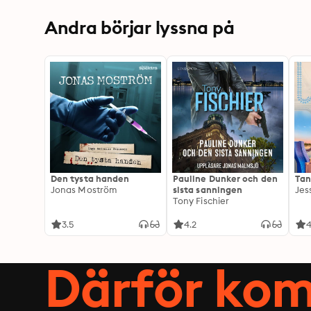
Andra börjar lyssna på
Den tysta handen
Pauline Dunker och den
Tan
Jonas Moström
sista sanningen
Jes
Tony Fischier
3.5
4.2
4
Därför kom