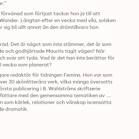
r.”
örvånad som förtjust tackar hon ja till att 
Wander. Längtan efter en vecka med vila, solsken 
 sig bli allt annat än den drömtillvaro hon 
råd. Det är något som inte stämmer, det är som 
de och godhjärtade Maurits tagit vägen? När 
ch svår att tyda. Vad är det han inte berättar för 
l vecka som planerat?
digare redaktör för tidningen Femina. Hon var som 
er 30 skönlitterära verk, vilka många översatts 
första publicering i B. Wahlströms skriftserie 
författare med den gemensamma tematiken av 
n som kärlek, relationer och vänskap iscensatta 
de dramatik.