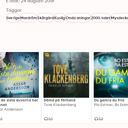
E-bok: 24 augusti 2018
Taggar
Sverige
Mardröm
Skärgård
Kuslig
Onda aningar
2000-talet
Mysdeck
 de sista duvorna har
Dömd på förhand
Du gamla du fria
tnat
Tove Klackenberg
Pia Estmer, Bo Est
ar Andersson