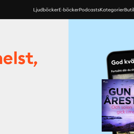
Ljudböcker
E-böcker
Podcasts
Kategorier
Buti
elst,