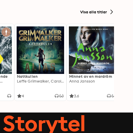
Visa alla titlar
ående
Nattkullen
Minnet av en mardröm
Skugg
Leffe Grimwalker, Caroline Grimwalker
Anna Jansson
Anki 
4
3.6
4.3
Storytel