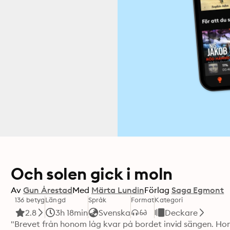
Och solen gick i moln
Av
Gun Årestad
Med
Märta Lundin
Förlag
Saga Egmont
136 betyg
Längd
Språk
Format
Kategori
2.8
3h 18min
Svenska
Deckare
"Brevet från honom låg kvar på bordet invid sängen. Hon 