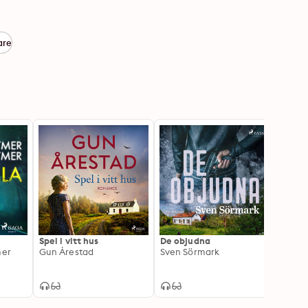
are
Spel i vitt hus
De objudna
Ängla
mer
Gun Årestad
Sven Sörmark
Sven 