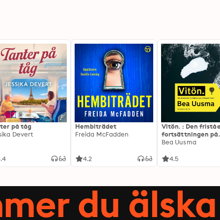
ter på tåg
Hembiträdet
Vitön. : Den frist
sika Devert
Freida McFadden
fortsättningen på
Expeditionen
Bea Uusma
.4
4.2
4.5
mer du älska 