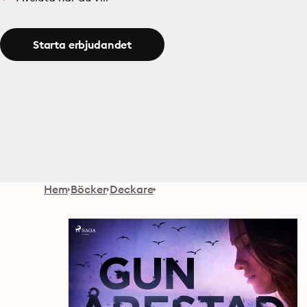
Starta erbjudandet
Hem
Böcker
Deckare