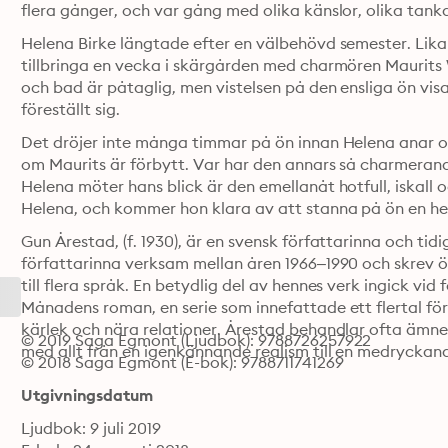
flera gånger, och var gång med olika känslor, olika tanka
Helena Birke längtade efter en välbehövd semester. Lika f
tillbringa en vecka i skärgården med charmören Maurits 
och bad är påtaglig, men vistelsen på den ensliga ön visar
föreställt sig. 
Det dröjer inte många timmar på ön innan Helena anar o
om Maurits är förbytt. Var har den annars så charmeran
Helena möter hans blick är den emellanåt hotfull, iskall o
Helena, och kommer hon klara av att stanna på ön en he
Gun Årestad, (f. 1930), är en svensk författarinna och ti
författarinna verksam mellan åren 1966–1990 och skrev öv
till flera språk. En betydlig del av hennes verk ingick vid 
Månadens roman, en serie som innefattade ett flertal 
kärlek och nära relationer. Årestad behandlar ofta ämne
© 2019 Saga Egmont (Ljudbok): 9788726257922
med allt från en igenkännande realism till en medryckan
© 2018 Saga Egmont (E-bok): 9788711741269
Utgivningsdatum
Ljudbok: 9 juli 2019