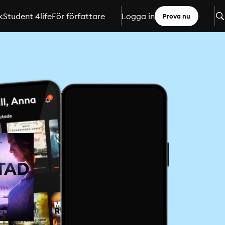
k
Student 4life
För författare
Logga in
Prova nu