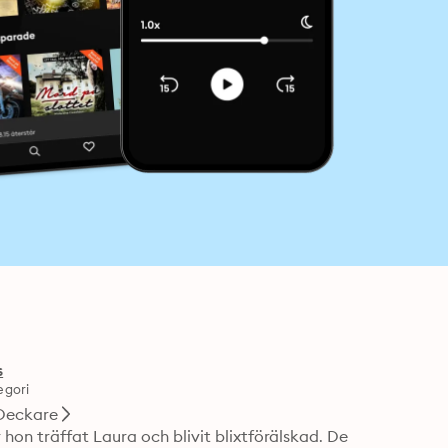
s
egori
Deckare
on träffat Laura och blivit blixtförälskad. De 