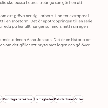
lie ska passa Lauras treårige son gör hon ett 
m att gräva ner sig i arbete. Hon tar extrapass i 
t i en snöstorm. Det är upptrappningen till en serie 
reda på hur allt hänger samman, mitt i sin egen 
karmästarinnan Anna Jansson. Det är en historia om 
en om det gäller att bryta mot lagen och gå över 
rd
Kvinnliga detektiver
Hemligheter
Polisdeckare
Vinter