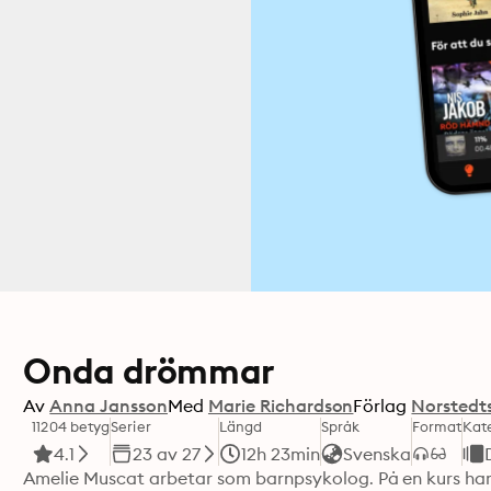
Onda drömmar
Av
Anna Jansson
Med
Marie Richardson
Förlag
Norstedt
11204 betyg
Serier
Längd
Språk
Format
Kat
4.1
23 av 27
12h 23min
Svenska
Amelie Muscat arbetar som barnpsykolog. På en kurs har h