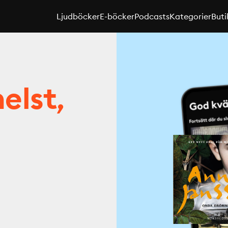
Ljudböcker
E-böcker
Podcasts
Kategorier
Buti
elst,