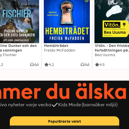
line Dunker och den
Hembiträdet
Vitön. : Den frist
ta sanningen
Freida McFadden
fortsättningen på
y Fischier
Expeditionen
Bea Uusma
.2
4.2
4.5
mer du älska 
siva nyheter varje vecka
Kids Mode (barnsäker miljö)
Populäraste valet