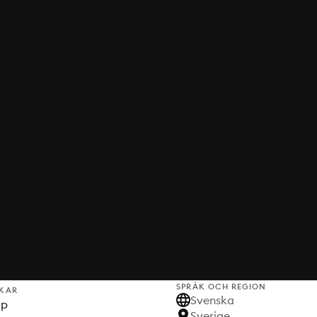
SPRÅK OCH REGION
KAR
Svenska
lp
Sverige