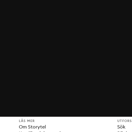
LÄS MER
UTFOR
Om Storytel
Sök