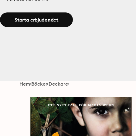
Starta erbjudandet
Hem
Böcker
Deckare