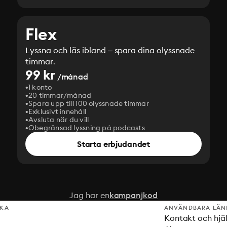
Flex
Lyssna och läs ibland – spara dina olyssnade
timmar.
99 kr
/månad
1 konto
20 timmar/månad
Spara upp till 100 olyssnade timmar
Exklusivt innehåll
Avsluta när du vill
Obegränsad lyssning på podcasts
Starta erbjudandet
Jag har en
kampanjkod
SKA
ANVÄNDBARA LÄN
Kontakt och hjä