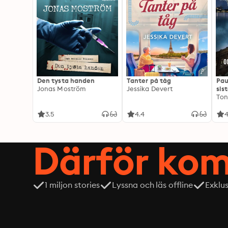
Den tysta handen
Tanter på tåg
Pau
Jonas Moström
Jessika Devert
sis
Ton
3.5
4.4
4
Därför kom
1 miljon stories
Lyssna och läs offline
Exklu