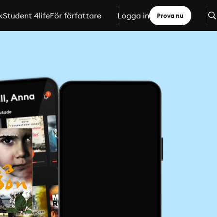
k
Student 4life
För författare
Logga in
Prova nu