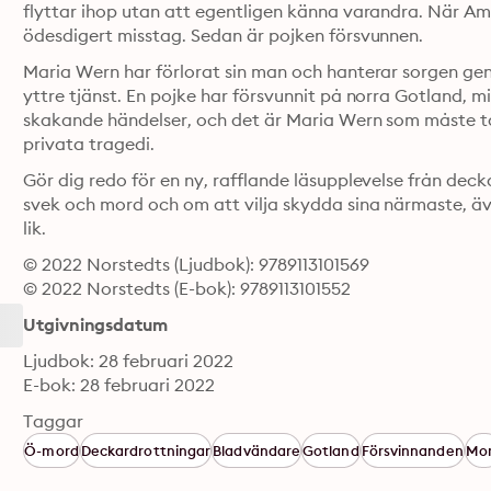
flyttar ihop utan att egentligen känna varandra. När Ame
ödesdigert misstag. Sedan är pojken försvunnen.
Maria Wern har förlorat sin man och hanterar sorgen geno
yttre tjänst. En pojke har försvunnit på norra Gotland, mit
skakande händelser, och det är Maria Wern som måste ta 
privata tragedi.
Gör dig redo för en ny, rafflande läsupplevelse från dec
svek och mord och om att vilja skydda sina närmaste, äv
lik.
© 2022 Norstedts (Ljudbok): 9789113101569
© 2022 Norstedts (E-bok): 9789113101552
Utgivningsdatum
Ljudbok: 28 februari 2022
E-bok: 28 februari 2022
Taggar
Ö-mord
Deckardrottningar
Bladvändare
Gotland
Försvinnanden
Mo