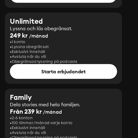
Unlimited
Lyssna och läs obegränsat.
249 kr
/månad
1 konto
Lyssna obegränsat
Exklusivt innehåll
Avsluta när du vill
Obegränsad lyssning på podcasts
Starta erbjudandet
Family
Dela stories med hela familjen.
Från 239 kr
/månad
2-6 konton
100 timmar/månad varje konto
Exklusivt innehåll
Avsluta när du vill
Obegränsad lyssning på podcasts