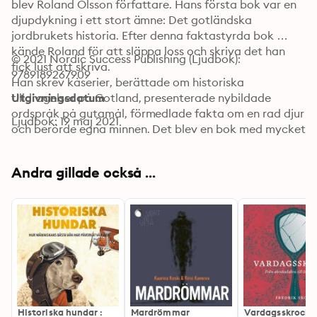
blev Roland Olsson författare. Hans första bok var en 
djupdykning i ett stort ämne: Det gotländska 
jordbrukets historia. Efter denna faktastyrda bok 
kände Roland för att släppa loss och skriva det han 
© 2021 Nordic Success Publishing (Ljudbok): 
fick lust att skriva.

9789189267909
Han skrev kåserier, berättade om historiska 
tilldragelser på Gotland, presenterade nybildade 
Utgivningsdatum
ordspråk på gutamål, förmedlade fakta om en rad djur 
Ljudbok: 19 maj 2021
och berörde egna minnen. Det blev en bok med mycket 
spretigt innehåll. Vad skulle boken heta? Plötsligt stod 
det klart: Precis va´ som helst.

Andra gillade också ...
Boken kom ut 2018 på eget förlag. Ljudboken är inläst 
av författaren som läser det mesta på svenska (med 
gotländskt tonfall så klart) med en del gutamålsord 
som extra krydda.
Historiska hundar :
Mardrömmar
Vardagsskrock: 