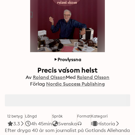
Provlyssna
Precis va´som helst
Av
Roland Olsson
Med
Roland Olsson
Förlag
Nordic Success Publishing
12 betyg
Längd
Språk
Format
Kategori
3.3
4h 45min
Svenska
Historia
Efter dryga 40 år som journalist på Gotlands Allehanda 