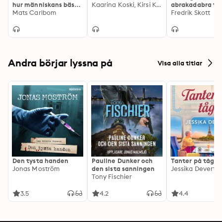
hur människans bästa
Kaarina Koski, Kirsi Kanerva
abrakadabra til
vän har påverkat
Mats Carlbom
önskebrunn, del
Fredrik Skott
världen
Andra börjar lyssna på
Visa alla titlar
Den tysta handen
Pauline Dunker och
Tanter på tåg
Jonas Moström
den sista sanningen
Jessika Devert
Tony Fischier
3.5
4.2
4.4