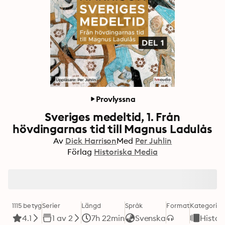
Provlyssna
Sveriges medeltid, 1. Från
hövdingarnas tid till Magnus Ladulås
Av
Dick Harrison
Med
Per Juhlin
Förlag
Historiska Media
1115 betyg
Serier
Längd
Språk
Format
Kategori
4.1
1 av 2
7h 22min
Svenska
Histor