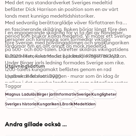
Med det nya standardverket Sveriges medeltid 
befäster Dick Harrison sin position som en av vårt 
lands mest kunniga medeltidshistoriker.

Med sedvanlig berättarglädje väver författaren fram 
en fascinerande skildring. Boken börjar långt före den 
I en engagerande skildring får vi ta del av händelser, 
period som brukar kallas medeltid. Vi möter ett Sverige 
personer och lämningar som förmedlar viktiga 
före Sverige, med hövdingadömen och småkungariken 
lärdomar om en allt annat än mörk medeltid.
på 500- och 600-talen. Därefter skildras vikingatidens 
kulturmöten, kristnandet och etableringen av kyrkan. 
© 2020 Historiska Media (Ljudbok): 9789177892632
Under Birger jarls ledning formades Sverige som rike. 
Utgivningsdatum
1200-talets kungamakt befästes genom en rad 
imponerande slottsbyggen - murar som än idag är 
Ljudbok: 11 februari 2020
synliga i det svenska landskapet som påtagliga rester 
Taggar
från en svunnen tid. 
Magnus Ladulås
Birger jarl
Informativ
Sverige
Kungligheter
Sveriges historia
Kungariken
Lärorik
Medeltiden
Andra gillade också ...