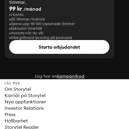
timmar.
99 kr
/månad
1 konto
20 timmar/månad
Spara upp till 100 olyssnade timmar
Exklusivt innehåll
Avsluta när du vill
Obegränsad lyssning på podcasts
Starta erbjudandet
Jag har en
kampanjkod
LÄS MER
Om Storytel
Karriär på Storytel
Nya appfunktioner
Investor Relations
Press
Hållbarhet
Storytel Reader