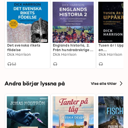
Det svenska rikets
Englands historia, 2.
Tusen år i Uppåk
födelse
Från hundraårskriget
en
Dick Harrison
till Shakespeare
Dick Harrison
järnåldersmetr
Dick Harrison
uppgång och fal
Andra börjar lyssna på
Visa alla titlar