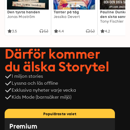
Den tysta handen
Tanter på tåg
Pauline Dunker 
Jonas Moström
Jessika Devert
den sista sanni
Tony Fischier
3.5
4.4
4.2
Därför kommer
du älska Storytel
1 miljon stories
Lyssna och läs offline
Exklusiva nyheter varje vecka
Kids Mode (barnsäker miljö)
Populäraste valet
Premium