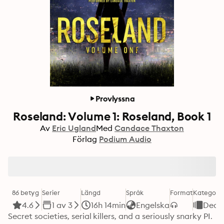
Provlyssna
Roseland: Volume 1: Roseland, Book 1
Av
Eric Ugland
Med
Candace Thaxton
Förlag
Podium Audio
86 betyg
Serier
Längd
Språk
Format
Kategori
4.6
1 av 3
16h 14min
Engelska
Deck
Secret societies, serial killers, and a seriously snarky PI.
