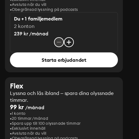
Avsluta när du vill
Obegränsad lyssning på podcasts
Du + 1 familjemedlem
2 konton
239 kr /månad
Starta erbjudandet
Flex
Lyssna och läs ibland – spara dina olyssnade
timmar.
99 kr
/månad
1 konto
20 timmar/månad
Spara upp till 100 olyssnade timmar
Exklusivt innehåll
Avsluta när du vill
Obegränsad lyssning på podcasts