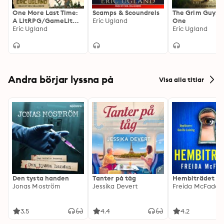
One More Last Time:
Scamps & Scoundrels
The Grim Guys:
A LitRPG/GameLit
Eric Ugland
One
Novel
Eric Ugland
Eric Ugland
Andra börjar lyssna på
Visa alla titlar
Den tysta handen
Tanter på tåg
Hembiträdet
Jonas Moström
Jessika Devert
Freida McFadde
3.5
4.4
4.2