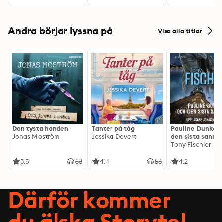
Andra börjar lyssna på
Visa alla titlar
Den tysta handen
Tanter på tåg
Pauline Dunker 
Jonas Moström
Jessika Devert
den sista sanni
Tony Fischier
3.5
4.4
4.2
Därför kommer
du älska Storytel