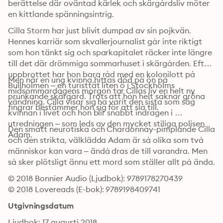
berättelse där oväntad kärlek och skärgårdsliv möter 
en kittlande spänningsintrig.
Cilla Storm har just blivit dumpad av sin pojkvän. 
Hennes karriär som skvallerjournalist går inte riktigt 
som hon tänkt sig och sparkapitalet räcker inte längre 
till det där drömmiga sommarhuset i skärgården. Efter 
uppbrottet har hon bara råd med en kolonilott på 
Men när en ung kvinna hittas död på ön på 
Bullholmen – en turisttät liten ö i Stockholms 
midsommardagens morgon tar Cillas liv en helt ny 
prunkande skärgård. Trots att hon helt saknar gröna 
vändning. Cilla visar sig ha varit den sista som såg 
fingrar bestämmer hon sig för att slå till.
kvinnan i livet och hon blir snabbt indragen i 
utredningen – som leds av den mycket stiliga polisen 
Den smått neurotiska och Chardonnay-pimplande Cilla 
Adam.
och den strikta, välklädda Adam är så olika som två 
människor kan vara – ändå dras de till varandra. Men 
så sker plötsligt ännu ett mord som ställer allt på ända.
© 2018 Bonnier Audio (Ljudbok): 9789178270439
© 2018 Lovereads (E-bok): 9789198409741
Utgivningsdatum
Ljudbok: 17 augusti 2018