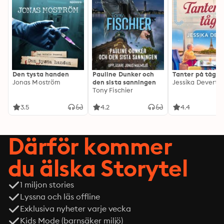
Den tysta handen
Pauline Dunker och
Tanter på tåg
Jonas Moström
den sista sanningen
Jessika Devert
Tony Fischier
3.5
4.2
4.4
Därför kommer
du älska Storytel
1 miljon stories
Lyssna och läs offline
Exklusiva nyheter varje vecka
Kids Mode (barnsäker miljö)