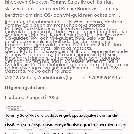
ishockeymålvakten Tommy Salos liv och karriär, 
skriven i samarbete med Ronnie Rönnkvist. Tommy 
berättar om sina OS- och VM-guld men också om 
karriären i Surahammars IF, IK Westmannia, Västerås 
Tommy Salo är en av svensk hockeys största 
IK, New YorkIslanders, Edmonton Oilers, Colorado 
målvakter genom alla tider. Få glömmer bragderna vid 
Avalanche, MoDo HK och Frölunda HC. Han beskriver 
OS-guldet 1994 och VM-guldet 1998. Salo var Tre 
också berömmelsens baksida, hur det känns när 
Kronors förstemålvakt fr.o.m. 1994 t.o.m. 2004. Han 
hyllningarna förbyts i sin raka motsats.
spelade totalt tio säsonger i NHL och representerande 
Tommy Salo är en av de få som någonsin fått sex 
New York Islanders, Edmonton Oilers och Colorado 
getingar av fem möjliga i Expressen, efter att hållit 
Avalanche. På "hemmaplan" spelade han i elitserien för 
nollan i Sveriges två finalmatcher mot Finland 1998.
Västerås, MoDo och Frölunda.
© 2023 Vibery Audiobooks (Ljudbok): 9789189846357
Utgivningsdatum
Ljudbok: 2 augusti 2023
Taggar
Tommy Salo
Mot alla odds
Sverige
Uppväxt
Självutlämnande
Livsöden
Karriär
Sport
Ishockey
Kändisbiografier
Sportbiografier