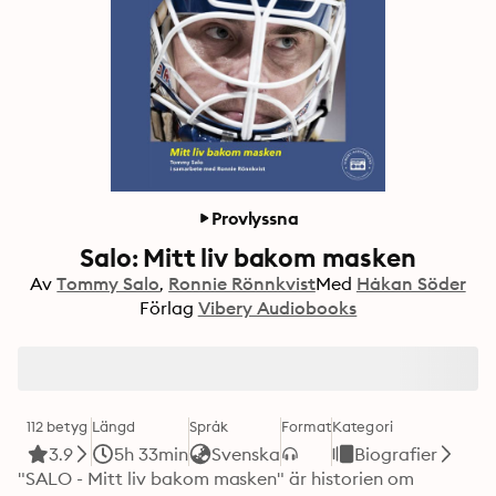
Provlyssna
Salo: Mitt liv bakom masken
Av
Tommy Salo
Ronnie Rönnkvist
Med
Håkan Söder
Förlag
Vibery Audiobooks
112 betyg
Längd
Språk
Format
Kategori
3.9
5h 33min
Svenska
Biografier
"SALO - Mitt liv bakom masken" är historien om 