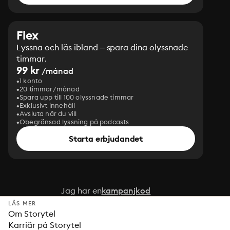
Flex
Lyssna och läs ibland – spara dina olyssnade
timmar.
99 kr
/månad
1 konto
20 timmar/månad
Spara upp till 100 olyssnade timmar
Exklusivt innehåll
Avsluta när du vill
Obegränsad lyssning på podcasts
Starta erbjudandet
Jag har en
kampanjkod
LÄS MER
Om Storytel
Karriär på Storytel