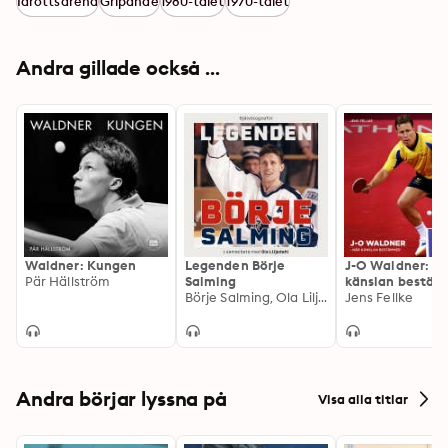
Idrottsarena
Gripande
1980-talet
1970-talet
Andra gillade också ...
Waldner: Kungen
Legenden Börje
J-O Waldner: N
Pär Hällström
Salming
känslan bestä
Börje Salming, Ola Liljedahl
Jens Fellke
Andra börjar lyssna på
Visa alla titlar