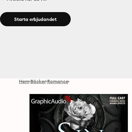
Starta erbjudandet
Hem
Böcker
Romance