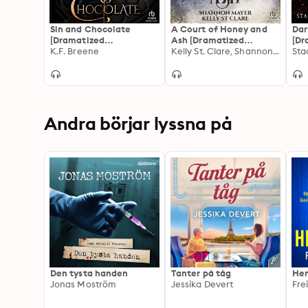
Sin and Chocolate
A Court of Honey and
Dar
[Dramatized
Ash [Dramatized
[Dr
Adaptation]: Demigods
K.F. Breene
Adaptation]: Honey and
Kelly St. Clare, Shannon Mayer
Ada
Sta
of San Francisco 1
Ice 1
Andra börjar lyssna på
Den tysta handen
Tanter på tåg
Hem
Jonas Moström
Jessika Devert
Fre