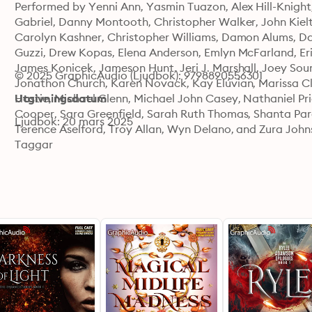
Performed by Yenni Ann, Yasmin Tuazon, Alex Hill-Knight,
Gabriel, Danny Montooth, Christopher Walker, John Kielty
Carolyn Kashner, Christopher Williams, Damon Alums, Dan
Guzzi, Drew Kopas, Elena Anderson, Emlyn McFarland, Eri
James Konicek, Jameson Hunt, Jeri J. Marshall, Joey Sour
© 2025 GraphicAudio (Ljudbok): 9798890556301
Jonathon Church, Karen Novack, Kay Elúvian, Marissa C
Hastie, Michael Glenn, Michael John Casey, Nathaniel Pr
Utgivningsdatum
Cooper, Sara Greenfield, Sarah Ruth Thomas, Shanta Par
Ljudbok: 20 mars 2025
Terence Aselford, Troy Allan, Wyn Delano, and Zura John
Taggar