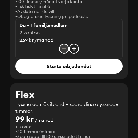
100 timmar/månad varje konto
Exklusivt innehåll
Avsluta när du vill
Obegränsad lyssning på podcasts
Du + 1 familjemedlem
2 konton
239 kr /månad
Starta erbjudandet
Flex
Lyssna och läs ibland – spara dina olyssnade
timmar.
99 kr
/månad
1 konto
20 timmar/månad
Spara upp till 100 olyssnade timmar