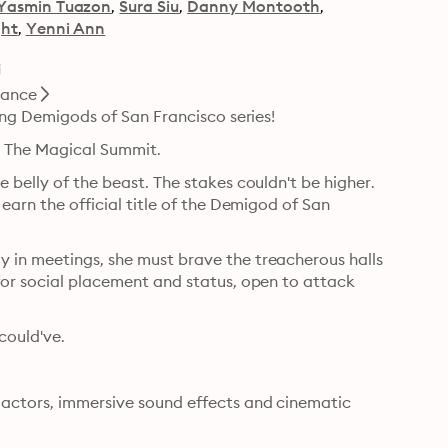
Yasmin Tuazon
Sura Siu
Danny Montooth
ght
Yenni Ann
i
ance
ling Demigods of San Francisco series!
. The Magical Summit.
 belly of the beast. The stakes couldn't be higher. 
earn the official title of the Demigod of San 
 in meetings, she must brave the treacherous halls 
for social placement and status, open to attack 
could've.
 actors, immersive sound effects and cinematic 