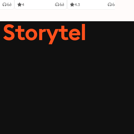
4
4.3
3.8
Storytel