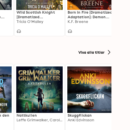
Wild Scottish Knight
Born In Fire [Dramatized
Price
e
[Dramatized
Adaptation]: Demon
Adapt
s 1
Adaptation]: Enchanted
Tricia O'Malley
Days, Vampire Nights
K.F. Breene
Adams
Shann
Highlands 1
World 1
Visa alla titlar
h den
Nattkullen
Skuggflickan
Skärgå
Leffe Grimwalker, Caroline Grimwalker
Anki Edvinsson
Marie