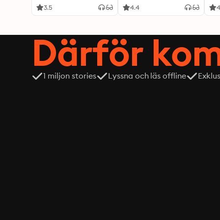
3.5
4.4
4
Därför kom
1 miljon stories
Lyssna och läs offline
Exklu