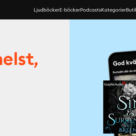
Ljudböcker
E-böcker
Podcasts
Kategorier
Buti
elst,