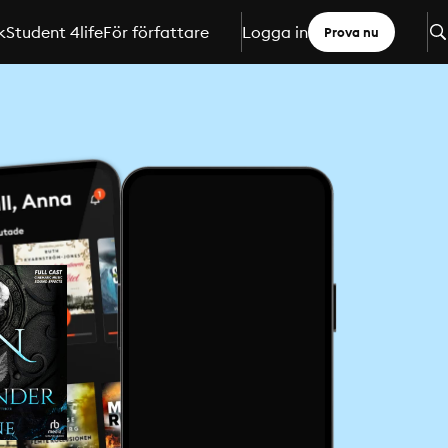
k
Student 4life
För författare
Logga in
Prova nu