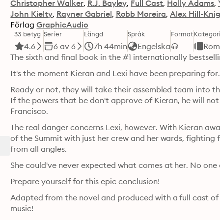
Christopher Walker
R.J. Bayley
Full Cast
Holly Adams
John Kielty
Rayner Gabriel
Robb Moreira
Alex Hill-Kni
Förlag
GraphicAudio
33 betyg
Serier
Längd
Språk
Format
Kategor
4.6
6 av 6
7h 44min
Engelska
Rom
The sixth and final book in the #1 internationally bestsel
It's the moment Kieran and Lexi have been preparing for
Ready or not, they will take their assembled team into the
If the powers that be don't approve of Kieran, he will not 
Francisco.
The real danger concerns Lexi, however. With Kieran away
of the Summit with just her crew and her wards, fighting 
from all angles.
She could've never expected what comes at her. No one 
Prepare yourself for this epic conclusion!
Adapted from the novel and produced with a full cast of
music!