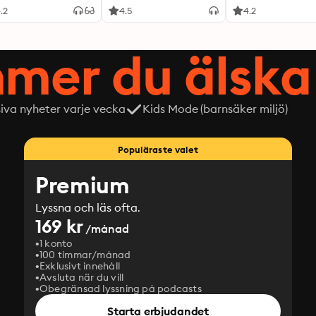
.2
4.5
4.2
mer du älska 
siva nyheter varje vecka
Kids Mode (barnsäker miljö)
Populäraste valet
Premium
Lyssna och läs ofta.
169 kr
/månad
1 konto
100 timmar/månad
Exklusivt innehåll
Avsluta när du vill
Obegränsad lyssning på podcasts
Starta erbjudandet