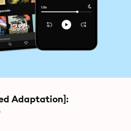
ed Adaptation]:
6