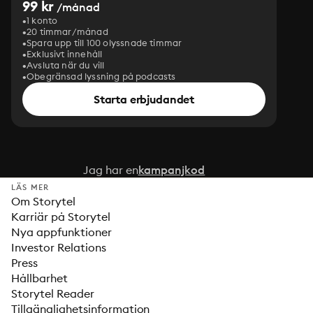
99 kr
/månad
1 konto
20 timmar/månad
Spara upp till 100 olyssnade timmar
Exklusivt innehåll
Avsluta när du vill
Obegränsad lyssning på podcasts
Starta erbjudandet
Jag har en
kampanjkod
LÄS MER
Om Storytel
Karriär på Storytel
Nya appfunktioner
Investor Relations
Press
Hållbarhet
Storytel Reader
Tillgänglighetsinformation