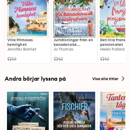
Villa Mimosas
Julhälsningar från en
Det lilla franska
hemlighet
kanadensisk
pensionatet
Jennifer Bohnet
vinterdröm
Jo Thomas
Helen Pollard
Andra börjar lyssna på
Visa alla titlar