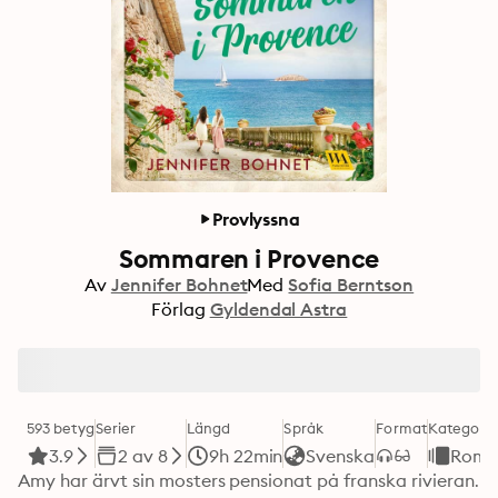
Provlyssna
Sommaren i Provence
Av
Jennifer Bohnet
Med
Sofia Berntson
Förlag
Gyldendal Astra
593 betyg
Serier
Längd
Språk
Format
Kategori
3.9
2 av 8
9h 22min
Svenska
Roma
Amy har ärvt sin mosters pensionat på franska rivieran. 