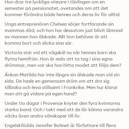
Hon drar tre lyckliga vinnare i tävlingen om en 
semester på pensionatet, ovetandes om att det 
kommer förändra både hennes och deras liv för alltid. 
Unga entreprenören Chelsea sörjer fortfarande sin 
mammas död, och hon har dessutom just blivit lämnad 
av mannen hon älskade. Allt hon behöver är att 
komma bort och slicka sina sår. 
Victoria står vid ett vägskäl nu när hennes barn ska 
flytta hemifrån. Hon är redo att ta tag i sina egna 
drömmar, men var ska hon hitta modet att följa dem? 
Änkan Matilda har inte längre sin älskade man vid sin 
sida. De hade en gemensam dröm om att dra sig 
tillbaka och leva stillsamt i Frankrike. Men hur klarar 
man att gå vidare på egen hand?
Under tio dagar i Provence knyter den fyra kvinnorna 
starka band. Och i takt med att de lär känna varandra 
väcks även andra vänskaper till liv.
Engelskfödda Jennifer Bohnet är författare till flera 